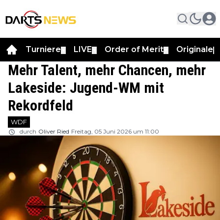
Turniere
LIVE
Order of Merit
Originale
▼
▼
▼
▼
Mehr Talent, mehr Chancen, mehr
Lakeside: Jugend-WM mit
Rekordfeld
WDF
durch
Oliver Ried
Freitag, 05 Juni 2026 um 11:00