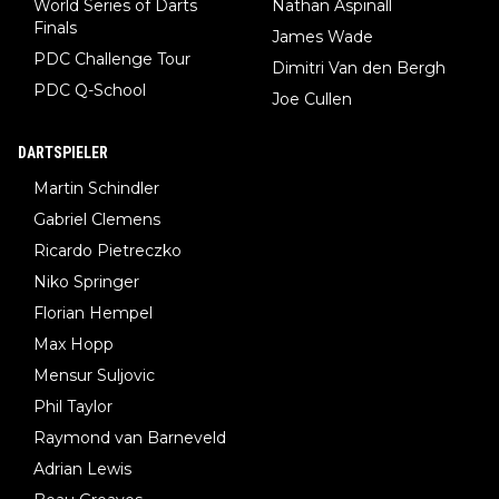
World Series of Darts
Nathan Aspinall
Finals
James Wade
PDC Challenge Tour
Dimitri Van den Bergh
PDC Q-School
Joe Cullen
DARTSPIELER
Martin Schindler
Gabriel Clemens
Ricardo Pietreczko
Niko Springer
Florian Hempel
Max Hopp
Mensur Suljovic
Phil Taylor
Raymond van Barneveld
Adrian Lewis