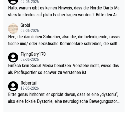
02-06-2026
ziert. Somit ändert die automatische Qualifikation des Weltmei
Hallo, warum gibt es keinen Hinweis, dass die Nordic Darts Ma
sters erstmal nichts. Ich denke sie wollen damit für nächstes J
sters kostenlos auf pluto.tv übertragen werden ? Bitte den Arti
ahr vorsorgen, denn da ist er alt genug für die PDC und wird w
kel aktualisieren, danke!
Grobi
ohl wenig WDF Turniere spielen. Dies war bei Archie Self letzt
02-06-2026
es Jahr der Fall. Er musste als amtierender Weltmeister durch
Nee, die dämlichen Schreiber, also die, die beleidigende, rassis
den Qualifier und ich glaube kaum, dass Mitchel sich das (in Ve
tische und/ oder sexistische Kommentare schreiben, die sollte
gas) antun würde, wenn er doch eigentlich die PDC-WM als Zi
n das einfach mal bleiben lassen. Sollten besser mal ihr eigene
FlyingGary170
el hat.
s Leben in den Griff kriegen. Nur eins wundert mich: Luke Little
02-06-2026
r war doch neulich erst derjenige, der über Social Media GvV p
Einfach kein Social Media benutzen. Verstehe nicht, wieso das
rovoziert hat. Und Littlers Mutter schießt öfters mal gegen Ric
als Profisportler so schwer zu verstehen ist
ardo Pietreczko auf Social Media. Hmmmm. Finde den Fehler!
Robertuil
18-05-2026
Bitte genau hinhören: er spricht davon, dass er eine „dystonia“,
also eine fokale Dystonie, eine neurologische Bewegungsstöru
ng, bei der unkontrolliert Bewegungen und Krämpfe erzeugt w
erden, im Arm hat. Und, dass Medikamente ihm helfen! Ich glau
be immer noch, dass sehr viele der Dartits-Fälle fälschlich psy