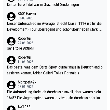
Dritter Euro Titel war in Graz nicht Sindelfingen
K501Hawaii
02-08-2026
Dieser Unterschied im Average ist echt krass! 111+ ist für die
Development- Tour überragend und schonübertrieben stark. U
nter 60 im Ave dagegen eigentlich schon zu schwach - gerade
Robertuil
mal 40+ erst recht. Da gewinnst keinen Blumentopf - ist ja noc
24-06-2026
h krasser wie ein Pokalspiel eines Kreisligisten vs einem Bund
Ganz tolle Aktion!
esligisten.
Robertuil
11-06-2026
Das beste, was dem Darts-Sportjournalismus in Deutschland p
assieren konnte, Adrian Geiler! Tolles Portrait :).
Morgoth42x
07-06-2026
Die Aufstockung finde ich durchaus sinnvoll, aber warum nicht
16/8? Die Jugendspiele waren letztes Jahr durchaus sehr kurz
weilig und besser anzuschauen, als manch Erwachsenenspiel.
AW1963
Allerdings ist Mitchell Lawrie als Nummer 1 der Welt eh qualifi