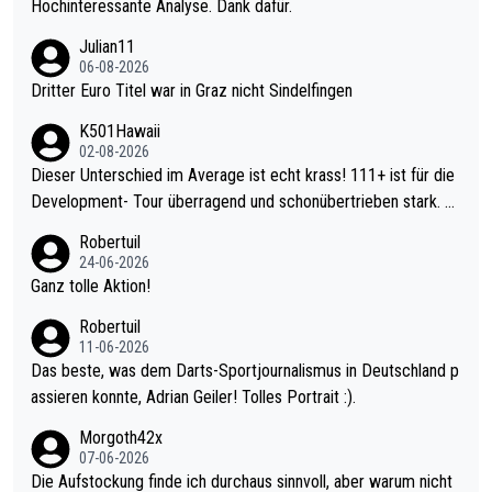
Hochinteressante Analyse. Dank dafür.
Julian11
06-08-2026
Dritter Euro Titel war in Graz nicht Sindelfingen
K501Hawaii
02-08-2026
Dieser Unterschied im Average ist echt krass! 111+ ist für die
Development- Tour überragend und schonübertrieben stark. U
nter 60 im Ave dagegen eigentlich schon zu schwach - gerade
Robertuil
mal 40+ erst recht. Da gewinnst keinen Blumentopf - ist ja noc
24-06-2026
h krasser wie ein Pokalspiel eines Kreisligisten vs einem Bund
Ganz tolle Aktion!
esligisten.
Robertuil
11-06-2026
Das beste, was dem Darts-Sportjournalismus in Deutschland p
assieren konnte, Adrian Geiler! Tolles Portrait :).
Morgoth42x
07-06-2026
Die Aufstockung finde ich durchaus sinnvoll, aber warum nicht