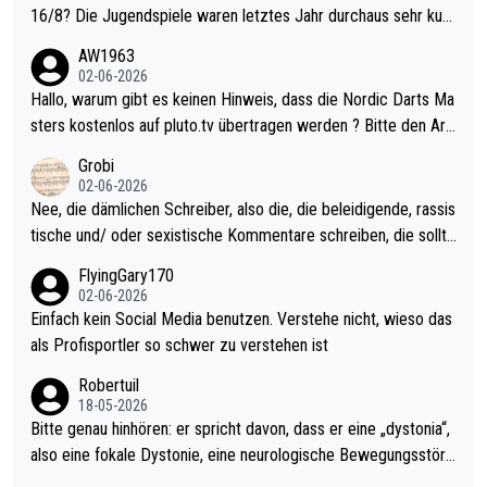
16/8? Die Jugendspiele waren letztes Jahr durchaus sehr kurz
weilig und besser anzuschauen, als manch Erwachsenenspiel.
AW1963
Allerdings ist Mitchell Lawrie als Nummer 1 der Welt eh qualifi
02-06-2026
ziert. Somit ändert die automatische Qualifikation des Weltmei
Hallo, warum gibt es keinen Hinweis, dass die Nordic Darts Ma
sters erstmal nichts. Ich denke sie wollen damit für nächstes J
sters kostenlos auf pluto.tv übertragen werden ? Bitte den Arti
ahr vorsorgen, denn da ist er alt genug für die PDC und wird w
kel aktualisieren, danke!
Grobi
ohl wenig WDF Turniere spielen. Dies war bei Archie Self letzt
02-06-2026
es Jahr der Fall. Er musste als amtierender Weltmeister durch
Nee, die dämlichen Schreiber, also die, die beleidigende, rassis
den Qualifier und ich glaube kaum, dass Mitchel sich das (in Ve
tische und/ oder sexistische Kommentare schreiben, die sollte
gas) antun würde, wenn er doch eigentlich die PDC-WM als Zi
n das einfach mal bleiben lassen. Sollten besser mal ihr eigene
FlyingGary170
el hat.
s Leben in den Griff kriegen. Nur eins wundert mich: Luke Little
02-06-2026
r war doch neulich erst derjenige, der über Social Media GvV p
Einfach kein Social Media benutzen. Verstehe nicht, wieso das
rovoziert hat. Und Littlers Mutter schießt öfters mal gegen Ric
als Profisportler so schwer zu verstehen ist
ardo Pietreczko auf Social Media. Hmmmm. Finde den Fehler!
Robertuil
18-05-2026
Bitte genau hinhören: er spricht davon, dass er eine „dystonia“,
also eine fokale Dystonie, eine neurologische Bewegungsstöru
ng, bei der unkontrolliert Bewegungen und Krämpfe erzeugt w