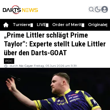
Turniere
LIVE
Order of Merit
Originale
▼
▼
▼
▼
„Prime Littler schlägt Prime
Taylor“: Experte stellt Luke Littler
über den Darts-GOAT
PDC
durch
Nic Gayer
Freitag, 05 Juni 2026 um 11:39