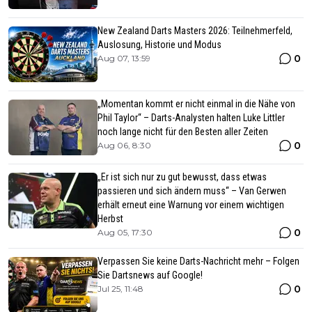
New Zealand Darts Masters 2026: Teilnehmerfeld,
Auslosung, Historie und Modus
0
Aug 07, 13:59
„Momentan kommt er nicht einmal in die Nähe von
Phil Taylor“ – Darts-Analysten halten Luke Littler
noch lange nicht für den Besten aller Zeiten
0
Aug 06, 8:30
„Er ist sich nur zu gut bewusst, dass etwas
passieren und sich ändern muss“ – Van Gerwen
erhält erneut eine Warnung vor einem wichtigen
Herbst
0
Aug 05, 17:30
Verpassen Sie keine Darts-Nachricht mehr – Folgen
Sie Dartsnews auf Google!
0
Jul 25, 11:48