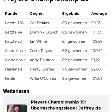
Runde
Gegner
Ergebnis
Average
Letzte 128
Cor Dekker
6:3 gewonnen
99,63
Letzte 64
Dominik Grüllich
6:5 gewonnen
101,33
Letzte 32
Ian White
6:1 gewonnen
108,59
Achtelfinale
Cristo Reyes
6:2 gewonnen
100,54
Viertelfinale
Andy Boulton
6:2 gewonnen
91,22
Halbfinale
Henry Coates
7:6 gewonnen
92,05
Finale
Willie O'Connor
8:5 gewonnen
107,01
Weiterlesen
Players Championship 19:
Überraschungssieger Jeffrey de