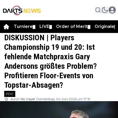
Turniere
LIVE
Order of Merit
Originale
▼
▼
▼
▼
DISKUSSION | Players
Championship 19 und 20: Ist
fehlende Matchpraxis Gary
Andersons größtes Problem?
Profitieren Floor-Events von
Topstar-Absagen?
PDC
durch
Nic Gayer
Donnerstag, 04 Juni 2026 um 17:15