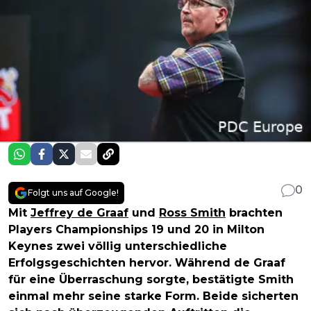
0
Folgt uns auf Google!
Mit
Jeffrey de Graaf
und
Ross Smith
brachten
Players Championships 19 und 20 in Milton
Keynes zwei völlig unterschiedliche
Erfolgsgeschichten hervor. Während de Graaf
für eine Überraschung sorgte, bestätigte Smith
einmal mehr seine starke Form. Beide sicherten