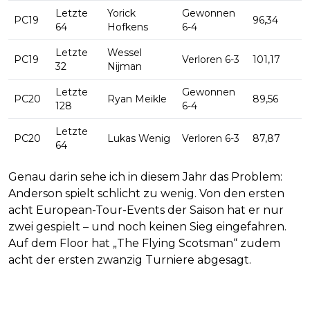
Letzte
Yorick
Gewonnen
PC19
96,34
64
Hofkens
6-4
Letzte
Wessel
PC19
Verloren 6-3
101,17
32
Nijman
Letzte
Gewonnen
PC20
Ryan Meikle
89,56
128
6-4
Letzte
PC20
Lukas Wenig
Verloren 6-3
87,87
64
Genau darin sehe ich in diesem Jahr das Problem:
Anderson spielt schlicht zu wenig. Von den ersten
acht European-Tour-Events der Saison hat er nur
zwei gespielt – und noch keinen Sieg eingefahren.
Auf dem Floor hat „The Flying Scotsman“ zudem
acht der ersten zwanzig Turniere abgesagt.