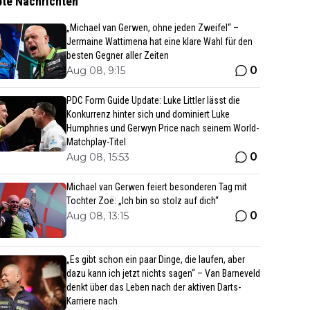
bte Nachrichten
„Michael van Gerwen, ohne jeden Zweifel“ –
Jermaine Wattimena hat eine klare Wahl für den
besten Gegner aller Zeiten
0
Aug 08, 9:15
PDC Form Guide Update: Luke Littler lässt die
Konkurrenz hinter sich und dominiert Luke
Humphries und Gerwyn Price nach seinem World-
Matchplay-Titel
0
Aug 08, 15:53
Michael van Gerwen feiert besonderen Tag mit
Tochter Zoë: „Ich bin so stolz auf dich“
0
Aug 08, 13:15
„Es gibt schon ein paar Dinge, die laufen, aber
dazu kann ich jetzt nichts sagen“ – Van Barneveld
denkt über das Leben nach der aktiven Darts-
Karriere nach