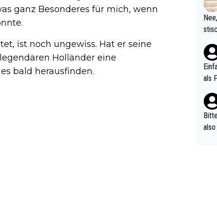
d wo
was ganz Besonderes für mich, wenn
etzt
Nee,
önnte.
urch
stis
(in 
ten 
t, ist noch ungewiss. Hat er seine
als Z
nes 
legendären Holländer eine
ttle
Einf
es bald herausfinden.
vV p
als 
n Ri
ehle
Bitt
also
ung,
werd
aube
sych
d di
e ma
n…