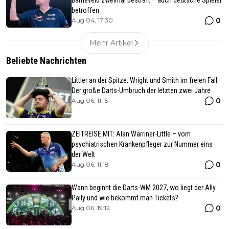
Barneveld zweimal bestraft – auch deutsche Spieler
betroffen
0
Aug 04, 17:30
Mehr Artikel
Beliebte Nachrichten
Littler an der Spitze, Wright und Smith im freien Fall:
Der große Darts-Umbruch der letzten zwei Jahre
0
Aug 06, 11:15
ZEITREISE MIT: Alan Warriner-Little – vom
psychiatrischen Krankenpfleger zur Nummer eins
der Welt
0
Aug 06, 11:18
Wann beginnt die Darts-WM 2027, wo liegt der Ally
Pally und wie bekommt man Tickets?
0
Aug 06, 19:12