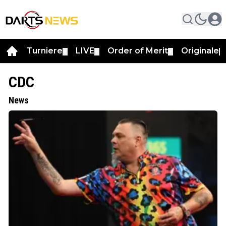
Turniere
LIVE
Order of Merit
Originale
▼
▼
▼
▼
CDC
News