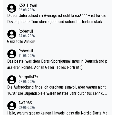
K501Hawaii
02-08-2026
Dieser Unterschied im Average ist echt krass! 111+ ist für die
Development- Tour überragend und schonübertrieben stark. U
nter 60 im Ave dagegen eigentlich schon zu schwach - gerade
Robertuil
mal 40+ erst recht. Da gewinnst keinen Blumentopf - ist ja noc
24-06-2026
h krasser wie ein Pokalspiel eines Kreisligisten vs einem Bund
Ganz tolle Aktion!
esligisten.
Robertuil
11-06-2026
Das beste, was dem Darts-Sportjournalismus in Deutschland p
assieren konnte, Adrian Geiler! Tolles Portrait :).
Morgoth42x
07-06-2026
Die Aufstockung finde ich durchaus sinnvoll, aber warum nicht
16/8? Die Jugendspiele waren letztes Jahr durchaus sehr kurz
weilig und besser anzuschauen, als manch Erwachsenenspiel.
AW1963
Allerdings ist Mitchell Lawrie als Nummer 1 der Welt eh qualifi
02-06-2026
ziert. Somit ändert die automatische Qualifikation des Weltmei
Hallo, warum gibt es keinen Hinweis, dass die Nordic Darts Ma