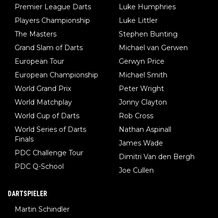
Premier League Darts
Luke Humphries
man nur zum Neurologen und nicht zum Mentaltrainer gehen…
Players Championship
Luke Littler
The Masters
Stephen Bunting
Grand Slam of Darts
Michael van Gerwen
European Tour
Gerwyn Price
European Championship
Michael Smith
World Grand Prix
Peter Wright
World Matchplay
Jonny Clayton
World Cup of Darts
Rob Cross
World Series of Darts
Nathan Aspinall
Finals
James Wade
PDC Challenge Tour
Dimitri Van den Bergh
PDC Q-School
Joe Cullen
DARTSPIELER
Martin Schindler