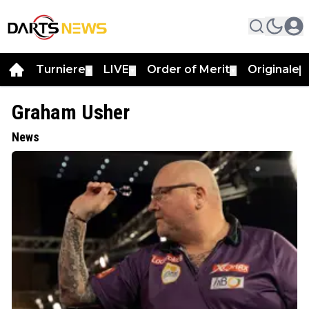
Turniere
LIVE
Order of Merit
Originale
▼
▼
▼
▼
Graham Usher
News