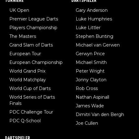
TURNIERE
DARTSPIELER
chologisiert werden und eigentlich fokale Dystonien sind. Und
UK Open
Gary Anderson
diese könnten teils wirksam behandelt werden! Dafür müsste
Premier League Darts
Luke Humphries
man nur zum Neurologen und nicht zum Mentaltrainer gehen…
Players Championship
Luke Littler
The Masters
Stephen Bunting
Grand Slam of Darts
Michael van Gerwen
European Tour
Gerwyn Price
European Championship
Michael Smith
World Grand Prix
Peter Wright
World Matchplay
Jonny Clayton
World Cup of Darts
Rob Cross
World Series of Darts
Nathan Aspinall
Finals
James Wade
PDC Challenge Tour
Dimitri Van den Bergh
PDC Q-School
Joe Cullen
DARTSPIELER