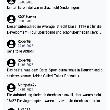
06-08-2026
Dritter Euro Titel war in Graz nicht Sindelfingen
K501Hawaii
02-08-2026
Dieser Unterschied im Average ist echt krass! 111+ ist für die
Development- Tour überragend und schonübertrieben stark. U
nter 60 im Ave dagegen eigentlich schon zu schwach - gerade
Robertuil
mal 40+ erst recht. Da gewinnst keinen Blumentopf - ist ja noc
24-06-2026
h krasser wie ein Pokalspiel eines Kreisligisten vs einem Bund
Ganz tolle Aktion!
esligisten.
Robertuil
11-06-2026
Das beste, was dem Darts-Sportjournalismus in Deutschland p
assieren konnte, Adrian Geiler! Tolles Portrait :).
Morgoth42x
07-06-2026
Die Aufstockung finde ich durchaus sinnvoll, aber warum nicht
16/8? Die Jugendspiele waren letztes Jahr durchaus sehr kurz
weilig und besser anzuschauen, als manch Erwachsenenspiel.
AW1963