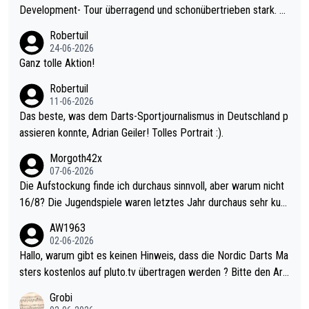
Development- Tour überragend und schonübertrieben stark. U
nter 60 im Ave dagegen eigentlich schon zu schwach - gerade
Robertuil
mal 40+ erst recht. Da gewinnst keinen Blumentopf - ist ja noc
24-06-2026
h krasser wie ein Pokalspiel eines Kreisligisten vs einem Bund
Ganz tolle Aktion!
esligisten.
Robertuil
11-06-2026
Das beste, was dem Darts-Sportjournalismus in Deutschland p
assieren konnte, Adrian Geiler! Tolles Portrait :).
Morgoth42x
07-06-2026
Die Aufstockung finde ich durchaus sinnvoll, aber warum nicht
16/8? Die Jugendspiele waren letztes Jahr durchaus sehr kurz
weilig und besser anzuschauen, als manch Erwachsenenspiel.
AW1963
Allerdings ist Mitchell Lawrie als Nummer 1 der Welt eh qualifi
02-06-2026
ziert. Somit ändert die automatische Qualifikation des Weltmei
Hallo, warum gibt es keinen Hinweis, dass die Nordic Darts Ma
sters erstmal nichts. Ich denke sie wollen damit für nächstes J
sters kostenlos auf pluto.tv übertragen werden ? Bitte den Arti
ahr vorsorgen, denn da ist er alt genug für die PDC und wird w
kel aktualisieren, danke!
Grobi
ohl wenig WDF Turniere spielen. Dies war bei Archie Self letzt