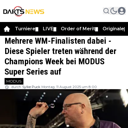
Turniere
LIVE
Order of Merit
Originale
▼
▼
▼
▼
Mehrere WM-Finalisten dabei -
Diese Spieler treten während der
Champions Week bei MODUS
Super Series auf
MODUS
durch
Sylke Puck
Montag, 11 August 2025 um 8:00