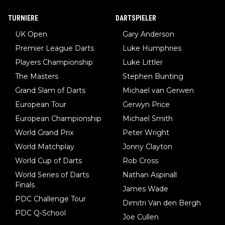
TURNIERE
DARTSPIELER
UK Open
Gary Anderson
Premier League Darts
Luke Humphries
Players Championship
Luke Littler
The Masters
Stephen Bunting
Grand Slam of Darts
Michael van Gerwen
European Tour
Gerwyn Price
European Championship
Michael Smith
World Grand Prix
Peter Wright
World Matchplay
Jonny Clayton
World Cup of Darts
Rob Cross
World Series of Darts
Nathan Aspinall
Finals
James Wade
PDC Challenge Tour
Dimitri Van den Bergh
PDC Q-School
Joe Cullen