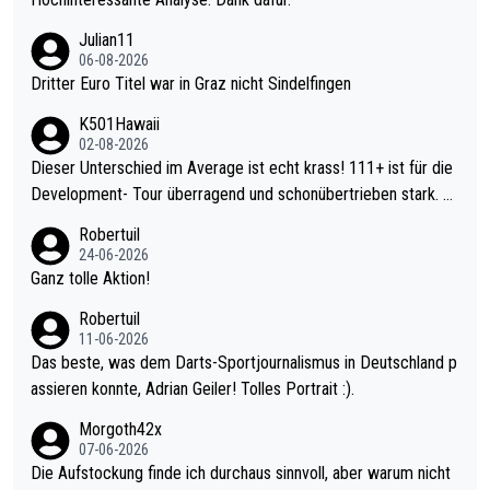
Julian11
06-08-2026
Dritter Euro Titel war in Graz nicht Sindelfingen
K501Hawaii
02-08-2026
Dieser Unterschied im Average ist echt krass! 111+ ist für die
Development- Tour überragend und schonübertrieben stark. U
nter 60 im Ave dagegen eigentlich schon zu schwach - gerade
Robertuil
mal 40+ erst recht. Da gewinnst keinen Blumentopf - ist ja noc
24-06-2026
h krasser wie ein Pokalspiel eines Kreisligisten vs einem Bund
Ganz tolle Aktion!
esligisten.
Robertuil
11-06-2026
Das beste, was dem Darts-Sportjournalismus in Deutschland p
assieren konnte, Adrian Geiler! Tolles Portrait :).
Morgoth42x
07-06-2026
Die Aufstockung finde ich durchaus sinnvoll, aber warum nicht