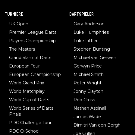
erden, im Arm hat. Und, dass Medikamente ihm helfen! Ich glau
be immer noch, dass sehr viele der Dartits-Fälle fälschlich psy
TURNIERE
DARTSPIELER
chologisiert werden und eigentlich fokale Dystonien sind. Und
UK Open
Gary Anderson
diese könnten teils wirksam behandelt werden! Dafür müsste
Premier League Darts
Luke Humphries
man nur zum Neurologen und nicht zum Mentaltrainer gehen…
Players Championship
Luke Littler
The Masters
Stephen Bunting
Grand Slam of Darts
Michael van Gerwen
European Tour
Gerwyn Price
European Championship
Michael Smith
World Grand Prix
Peter Wright
World Matchplay
Jonny Clayton
World Cup of Darts
Rob Cross
World Series of Darts
Nathan Aspinall
Finals
James Wade
PDC Challenge Tour
Dimitri Van den Bergh
PDC Q-School
Joe Cullen