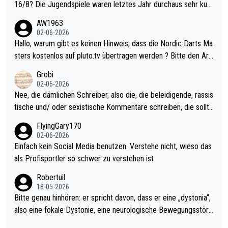
16/8? Die Jugendspiele waren letztes Jahr durchaus sehr kurz
weilig und besser anzuschauen, als manch Erwachsenenspiel.
AW1963
Allerdings ist Mitchell Lawrie als Nummer 1 der Welt eh qualifi
02-06-2026
ziert. Somit ändert die automatische Qualifikation des Weltmei
Hallo, warum gibt es keinen Hinweis, dass die Nordic Darts Ma
sters erstmal nichts. Ich denke sie wollen damit für nächstes J
sters kostenlos auf pluto.tv übertragen werden ? Bitte den Arti
ahr vorsorgen, denn da ist er alt genug für die PDC und wird w
kel aktualisieren, danke!
Grobi
ohl wenig WDF Turniere spielen. Dies war bei Archie Self letzt
02-06-2026
es Jahr der Fall. Er musste als amtierender Weltmeister durch
Nee, die dämlichen Schreiber, also die, die beleidigende, rassis
den Qualifier und ich glaube kaum, dass Mitchel sich das (in Ve
tische und/ oder sexistische Kommentare schreiben, die sollte
gas) antun würde, wenn er doch eigentlich die PDC-WM als Zi
n das einfach mal bleiben lassen. Sollten besser mal ihr eigene
FlyingGary170
el hat.
s Leben in den Griff kriegen. Nur eins wundert mich: Luke Little
02-06-2026
r war doch neulich erst derjenige, der über Social Media GvV p
Einfach kein Social Media benutzen. Verstehe nicht, wieso das
rovoziert hat. Und Littlers Mutter schießt öfters mal gegen Ric
als Profisportler so schwer zu verstehen ist
ardo Pietreczko auf Social Media. Hmmmm. Finde den Fehler!
Robertuil
18-05-2026
Bitte genau hinhören: er spricht davon, dass er eine „dystonia“,
also eine fokale Dystonie, eine neurologische Bewegungsstöru
ng, bei der unkontrolliert Bewegungen und Krämpfe erzeugt w