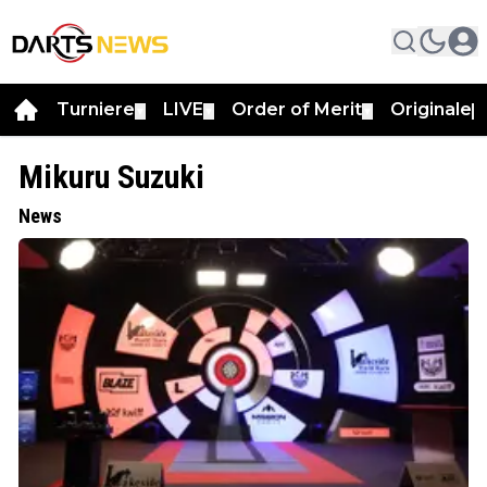
Turniere
LIVE
Order of Merit
Originale
▼
▼
▼
▼
Mikuru Suzuki
News