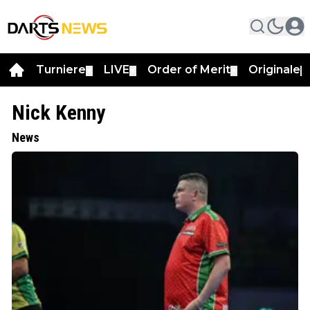
Turniere
LIVE
Order of Merit
Originale
▼
▼
▼
▼
Nick Kenny
News