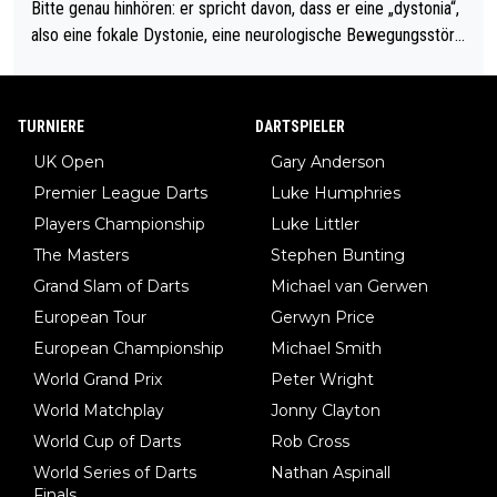
Bitte genau hinhören: er spricht davon, dass er eine „dystonia“,
also eine fokale Dystonie, eine neurologische Bewegungsstöru
ng, bei der unkontrolliert Bewegungen und Krämpfe erzeugt w
erden, im Arm hat. Und, dass Medikamente ihm helfen! Ich glau
be immer noch, dass sehr viele der Dartits-Fälle fälschlich psy
TURNIERE
DARTSPIELER
chologisiert werden und eigentlich fokale Dystonien sind. Und
UK Open
Gary Anderson
diese könnten teils wirksam behandelt werden! Dafür müsste
Premier League Darts
Luke Humphries
man nur zum Neurologen und nicht zum Mentaltrainer gehen…
Players Championship
Luke Littler
The Masters
Stephen Bunting
Grand Slam of Darts
Michael van Gerwen
European Tour
Gerwyn Price
European Championship
Michael Smith
World Grand Prix
Peter Wright
World Matchplay
Jonny Clayton
World Cup of Darts
Rob Cross
World Series of Darts
Nathan Aspinall
Finals