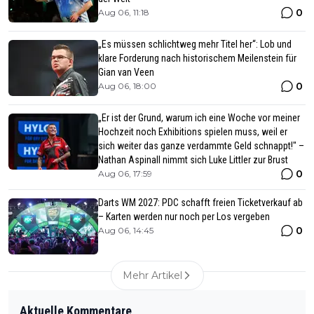
0
Aug 06, 11:18
„Es müssen schlichtweg mehr Titel her“: Lob und
klare Forderung nach historischem Meilenstein für
Gian van Veen
0
Aug 06, 18:00
„Er ist der Grund, warum ich eine Woche vor meiner
Hochzeit noch Exhibitions spielen muss, weil er
sich weiter das ganze verdammte Geld schnappt!" –
Nathan Aspinall nimmt sich Luke Littler zur Brust
0
Aug 06, 17:59
Darts WM 2027: PDC schafft freien Ticketverkauf ab
– Karten werden nur noch per Los vergeben
0
Aug 06, 14:45
Mehr Artikel
Aktuelle Kommentare