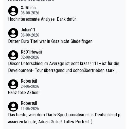
XJRLion
06-08-2026
Hochinteressante Analyse. Dank dafür.
Julian11
06-08-2026
Dritter Euro Titel war in Graz nicht Sindelfingen
K501Hawaii
02-08-2026
Dieser Unterschied im Average ist echt krass! 111+ ist für die
Development- Tour überragend und schonübertrieben stark. U
nter 60 im Ave dagegen eigentlich schon zu schwach - gerade
Robertuil
mal 40+ erst recht. Da gewinnst keinen Blumentopf - ist ja noc
24-06-2026
h krasser wie ein Pokalspiel eines Kreisligisten vs einem Bund
Ganz tolle Aktion!
esligisten.
Robertuil
11-06-2026
Das beste, was dem Darts-Sportjournalismus in Deutschland p
assieren konnte, Adrian Geiler! Tolles Portrait :).