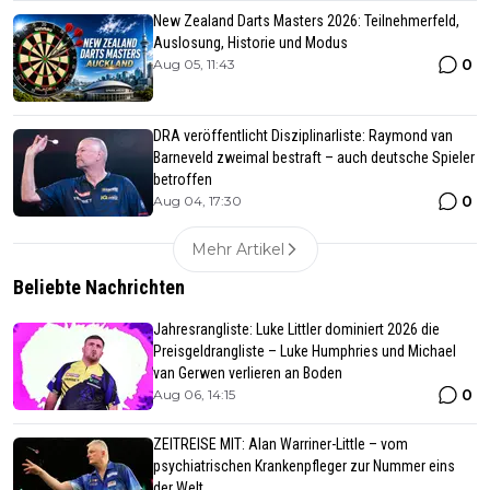
New Zealand Darts Masters 2026: Teilnehmerfeld,
Auslosung, Historie und Modus
0
Aug 05, 11:43
DRA veröffentlicht Disziplinarliste: Raymond van
Barneveld zweimal bestraft – auch deutsche Spieler
betroffen
0
Aug 04, 17:30
Mehr Artikel
Beliebte Nachrichten
Jahresrangliste: Luke Littler dominiert 2026 die
Preisgeldrangliste – Luke Humphries und Michael
van Gerwen verlieren an Boden
0
Aug 06, 14:15
ZEITREISE MIT: Alan Warriner-Little – vom
psychiatrischen Krankenpfleger zur Nummer eins
der Welt