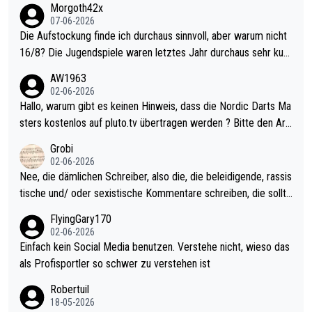
Morgoth42x
07-06-2026
Die Aufstockung finde ich durchaus sinnvoll, aber warum nicht
16/8? Die Jugendspiele waren letztes Jahr durchaus sehr kurz
weilig und besser anzuschauen, als manch Erwachsenenspiel.
AW1963
Allerdings ist Mitchell Lawrie als Nummer 1 der Welt eh qualifi
02-06-2026
ziert. Somit ändert die automatische Qualifikation des Weltmei
Hallo, warum gibt es keinen Hinweis, dass die Nordic Darts Ma
sters erstmal nichts. Ich denke sie wollen damit für nächstes J
sters kostenlos auf pluto.tv übertragen werden ? Bitte den Arti
ahr vorsorgen, denn da ist er alt genug für die PDC und wird w
kel aktualisieren, danke!
Grobi
ohl wenig WDF Turniere spielen. Dies war bei Archie Self letzt
02-06-2026
es Jahr der Fall. Er musste als amtierender Weltmeister durch
Nee, die dämlichen Schreiber, also die, die beleidigende, rassis
den Qualifier und ich glaube kaum, dass Mitchel sich das (in Ve
tische und/ oder sexistische Kommentare schreiben, die sollte
gas) antun würde, wenn er doch eigentlich die PDC-WM als Zi
n das einfach mal bleiben lassen. Sollten besser mal ihr eigene
FlyingGary170
el hat.
s Leben in den Griff kriegen. Nur eins wundert mich: Luke Little
02-06-2026
r war doch neulich erst derjenige, der über Social Media GvV p
Einfach kein Social Media benutzen. Verstehe nicht, wieso das
rovoziert hat. Und Littlers Mutter schießt öfters mal gegen Ric
als Profisportler so schwer zu verstehen ist
ardo Pietreczko auf Social Media. Hmmmm. Finde den Fehler!
Robertuil
18-05-2026