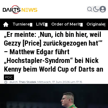
Turniere
LIVE
Order of Merit
Originale
▼
▼
▼
▼
„Er meinte: ‚Nun, ich bin hier, weil
Gezzy [Price] zurückgezogen hat‘“
– Matthew Edgar führt
„Hochstapler-Syndrom“ bei Nick
Kenny beim World Cup of Darts an
PDC
durch
Theo Stodiek
Mittwoch, 17 Juni 2026 um 17:15