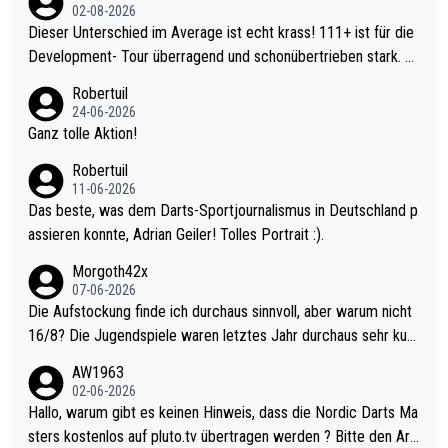
02-08-2026
Dieser Unterschied im Average ist echt krass! 111+ ist für die
Development- Tour überragend und schonübertrieben stark. U
nter 60 im Ave dagegen eigentlich schon zu schwach - gerade
Robertuil
mal 40+ erst recht. Da gewinnst keinen Blumentopf - ist ja noc
24-06-2026
h krasser wie ein Pokalspiel eines Kreisligisten vs einem Bund
Ganz tolle Aktion!
esligisten.
Robertuil
11-06-2026
Das beste, was dem Darts-Sportjournalismus in Deutschland p
assieren konnte, Adrian Geiler! Tolles Portrait :).
Morgoth42x
07-06-2026
Die Aufstockung finde ich durchaus sinnvoll, aber warum nicht
16/8? Die Jugendspiele waren letztes Jahr durchaus sehr kurz
weilig und besser anzuschauen, als manch Erwachsenenspiel.
AW1963
Allerdings ist Mitchell Lawrie als Nummer 1 der Welt eh qualifi
02-06-2026
ziert. Somit ändert die automatische Qualifikation des Weltmei
Hallo, warum gibt es keinen Hinweis, dass die Nordic Darts Ma
sters erstmal nichts. Ich denke sie wollen damit für nächstes J
sters kostenlos auf pluto.tv übertragen werden ? Bitte den Arti