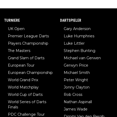
TURNIERE
DARTSPIELER
UK Open
Gary Anderson
Premier League Darts
Luke Humphries
Players Championship
Luke Littler
The Masters
Stephen Bunting
Grand Slam of Darts
Michael van Gerwen
European Tour
Gerwyn Price
European Championship
Michael Smith
World Grand Prix
Peter Wright
World Matchplay
Jonny Clayton
World Cup of Darts
Rob Cross
World Series of Darts
Nathan Aspinall
Finals
James Wade
PDC Challenge Tour
Dimitri Van den Bergh