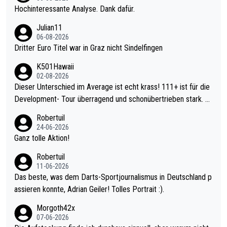
Hochinteressante Analyse. Dank dafür.
Julian11
06-08-2026
Dritter Euro Titel war in Graz nicht Sindelfingen
K501Hawaii
02-08-2026
Dieser Unterschied im Average ist echt krass! 111+ ist für die
Development- Tour überragend und schonübertrieben stark. U
nter 60 im Ave dagegen eigentlich schon zu schwach - gerade
Robertuil
mal 40+ erst recht. Da gewinnst keinen Blumentopf - ist ja noc
24-06-2026
h krasser wie ein Pokalspiel eines Kreisligisten vs einem Bund
Ganz tolle Aktion!
esligisten.
Robertuil
11-06-2026
Das beste, was dem Darts-Sportjournalismus in Deutschland p
assieren konnte, Adrian Geiler! Tolles Portrait :).
Morgoth42x
07-06-2026