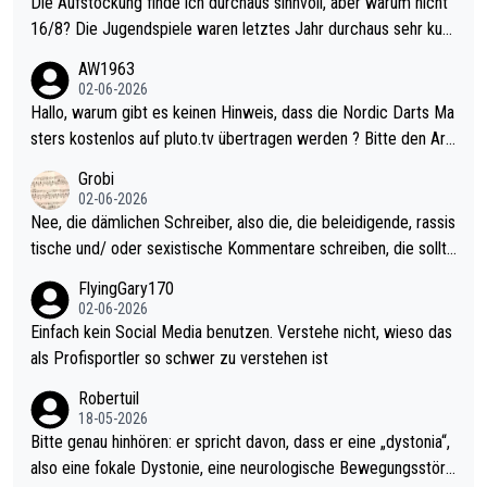
Die Aufstockung finde ich durchaus sinnvoll, aber warum nicht
16/8? Die Jugendspiele waren letztes Jahr durchaus sehr kurz
weilig und besser anzuschauen, als manch Erwachsenenspiel.
AW1963
Allerdings ist Mitchell Lawrie als Nummer 1 der Welt eh qualifi
02-06-2026
ziert. Somit ändert die automatische Qualifikation des Weltmei
Hallo, warum gibt es keinen Hinweis, dass die Nordic Darts Ma
sters erstmal nichts. Ich denke sie wollen damit für nächstes J
sters kostenlos auf pluto.tv übertragen werden ? Bitte den Arti
ahr vorsorgen, denn da ist er alt genug für die PDC und wird w
kel aktualisieren, danke!
Grobi
ohl wenig WDF Turniere spielen. Dies war bei Archie Self letzt
02-06-2026
es Jahr der Fall. Er musste als amtierender Weltmeister durch
Nee, die dämlichen Schreiber, also die, die beleidigende, rassis
den Qualifier und ich glaube kaum, dass Mitchel sich das (in Ve
tische und/ oder sexistische Kommentare schreiben, die sollte
gas) antun würde, wenn er doch eigentlich die PDC-WM als Zi
n das einfach mal bleiben lassen. Sollten besser mal ihr eigene
FlyingGary170
el hat.
s Leben in den Griff kriegen. Nur eins wundert mich: Luke Little
02-06-2026
r war doch neulich erst derjenige, der über Social Media GvV p
Einfach kein Social Media benutzen. Verstehe nicht, wieso das
rovoziert hat. Und Littlers Mutter schießt öfters mal gegen Ric
als Profisportler so schwer zu verstehen ist
ardo Pietreczko auf Social Media. Hmmmm. Finde den Fehler!
Robertuil
18-05-2026
Bitte genau hinhören: er spricht davon, dass er eine „dystonia“,
also eine fokale Dystonie, eine neurologische Bewegungsstöru