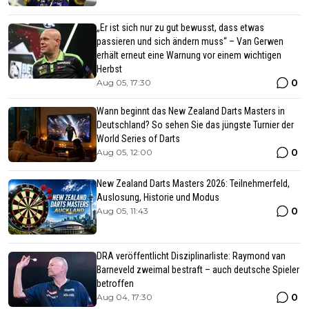
„Er ist sich nur zu gut bewusst, dass etwas
passieren und sich ändern muss“ – Van Gerwen
erhält erneut eine Warnung vor einem wichtigen
Herbst
0
Aug 05, 17:30
Wann beginnt das New Zealand Darts Masters in
Deutschland? So sehen Sie das jüngste Turnier der
World Series of Darts
0
Aug 05, 12:00
New Zealand Darts Masters 2026: Teilnehmerfeld,
Auslosung, Historie und Modus
0
Aug 05, 11:43
DRA veröffentlicht Disziplinarliste: Raymond van
Barneveld zweimal bestraft – auch deutsche Spieler
betroffen
0
Aug 04, 17:30