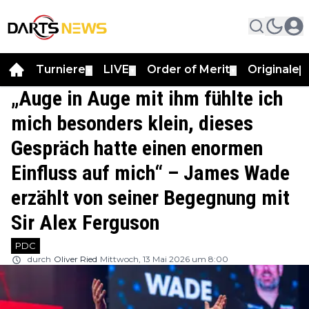
Turniere
LIVE
Order of Merit
Originale
▼
▼
▼
▼
„Auge in Auge mit ihm fühlte ich
mich besonders klein, dieses
Gespräch hatte einen enormen
Einfluss auf mich“ – James Wade
erzählt von seiner Begegnung mit
Sir Alex Ferguson
PDC
durch
Oliver Ried
Mittwoch, 13 Mai 2026 um 8:00