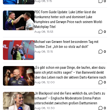
0
Aug 08, 9:15
PDC Form Guide Update: Luke Littler lässt die
Konkurrenz hinter sich und dominiert Luke
Humphries und Gerwyn Price nach seinem World-
Matchplay-Titel
0
Aug 08, 15:53
Michael van Gerwen feiert besonderen Tag mit
Tochter Zoë: „Ich bin so stolz auf dich“
0
Aug 08, 13:15
„Es gibt schon ein paar Dinge, die laufen, aber dazu
kann ich jetzt nichts sagen“ – Van Barneveld denkt
über das Leben nach der aktiven Darts-Karriere nach
0
Aug 08, 12:00
„In Blackpool sind die Fans wirklich da, um Darts zu
schauen“ – Englische Moderatorin Emma Paton
unterscheidet zwischen großen Dartturnieren
0
Aug 08, 10:30