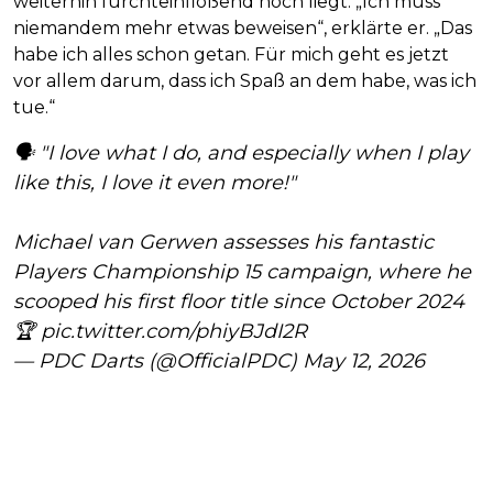
weiterhin furchteinflößend hoch liegt. „Ich muss
niemandem mehr etwas beweisen“, erklärte er. „Das
habe ich alles schon getan. Für mich geht es jetzt
vor allem darum, dass ich Spaß an dem habe, was ich
tue.“
🗣️ "I love what I do, and especially when I play
like this, I love it even more!"
Michael van Gerwen assesses his fantastic
Players Championship 15 campaign, where he
scooped his first floor title since October 2024
🏆
pic.twitter.com/phiyBJdI2R
— PDC Darts (@OfficialPDC)
May 12, 2026