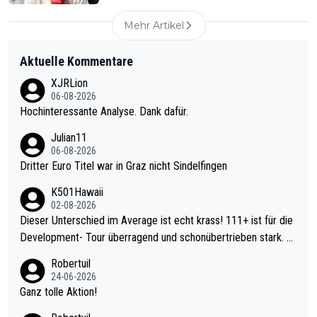
Mehr Artikel
Aktuelle Kommentare
XJRLion
06-08-2026
Hochinteressante Analyse. Dank dafür.
Julian11
06-08-2026
Dritter Euro Titel war in Graz nicht Sindelfingen
K501Hawaii
02-08-2026
Dieser Unterschied im Average ist echt krass! 111+ ist für die
Development- Tour überragend und schonübertrieben stark. U
nter 60 im Ave dagegen eigentlich schon zu schwach - gerade
Robertuil
mal 40+ erst recht. Da gewinnst keinen Blumentopf - ist ja noc
24-06-2026
h krasser wie ein Pokalspiel eines Kreisligisten vs einem Bund
Ganz tolle Aktion!
esligisten.