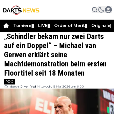
Turniere
LIVE
Order of Merit
Originale
▼
▼
▼
▼
„Schindler bekam nur zwei Darts
auf ein Doppel“ – Michael van
Gerwen erklärt seine
Machtdemonstration beim ersten
Floortitel seit 18 Monaten
PDC
durch
Oliver Ried
Mittwoch, 13 Mai 2026 um 6:00