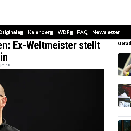
Originale
Kalender
WDF
FAQ
Newsletter
▼
▼
▼
: Ex-Weltmeister stellt
Gerad
in
10:49