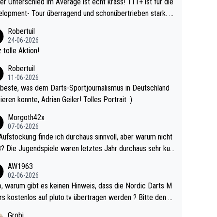
r Unterschied im Average ist echt krass! 111+ ist für die
lopment- Tour überragend und schonübertrieben stark. U
 Ave dagegen eigentlich schon zu schwach - gerad
Robertuil
st recht. Da gewinnst keinen Blumentopf - ist ja n
24-06-2026
kalspiel eines Kreisligisten vs einem Bu
 tolle Aktion!
ligisten.
Robertuil
11-06-2026
beste, was dem Darts-Sportjournalismus in Deutschland
ieren konnte, Adrian Geiler! Tolles Portrait :).
Morgoth42x
07-06-2026
Aufstockung finde ich durchaus sinnvoll, aber warum nicht
r durchaus sehr kur
lig und besser anzuschauen, als manch Erwachsenenspie
AW1963
02-06-2026
ert. Somit ändert die automatische Qualifikation des Weltm
e Nordic Darts M
mal nichts. Ich denke sie wollen damit für nächste
rs kostenlos auf pluto.tv übertragen werden ? Bitte den A
hr vorsorgen, denn da ist er alt genug für die PDC und wir
el aktualisieren, danke!
Grobi