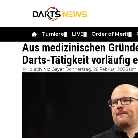
Turniere
LIVE
Order of Merit
▼
▼
▼
Aus medizinischen Gründen
Darts-Tätigkeit vorläufig e
durch
Nic Gayer
Donnerstag, 26 Februar 2026 um 