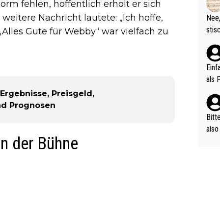
d wo
m fehlen, hoffentlich erholt er sich
etzt
 weitere Nachricht lautete: „Ich hoffe,
Nee,
urch
stis
 „Alles Gute für Webby“ war vielfach zu
(in 
ten 
als Z
nes 
ttle
Einf
vV p
als 
n Ri
Ergebnisse, Preisgeld,
ehle
nd Prognosen
Bitt
also
en der Bühne
ung,
werd
aube
sych
d di
e ma
n…