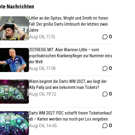
bte Nachrichten
Littler an der Spitze, Wright und Smith im freien
Fall: Der große Darts-Umbruch der letzten zwei
Jahre
0
Aug 06, 11:15
ZEITREISE MIT: Alan Warriner-Little – vom
psychiatrischen Krankenpfleger zur Nummer eins
der Welt
0
Aug 06, 11:18
Wann beginnt die Darts-WM 2027, wo liegt der
Ally Pally und wie bekommt man Tickets?
0
Aug 06, 19:12
Darts WM 2027: PDC schafft freien Ticketverkauf
ab – Karten werden nur noch per Los vergeben
0
Aug 06, 14:45