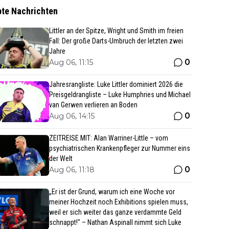
bte Nachrichten
Littler an der Spitze, Wright und Smith im freien
Fall: Der große Darts-Umbruch der letzten zwei
Jahre
0
Aug 06, 11:15
Jahresrangliste: Luke Littler dominiert 2026 die
Preisgeldrangliste – Luke Humphries und Michael
van Gerwen verlieren an Boden
0
Aug 06, 14:15
ZEITREISE MIT: Alan Warriner-Little – vom
psychiatrischen Krankenpfleger zur Nummer eins
der Welt
0
Aug 06, 11:18
„Er ist der Grund, warum ich eine Woche vor
meiner Hochzeit noch Exhibitions spielen muss,
weil er sich weiter das ganze verdammte Geld
schnappt!" – Nathan Aspinall nimmt sich Luke