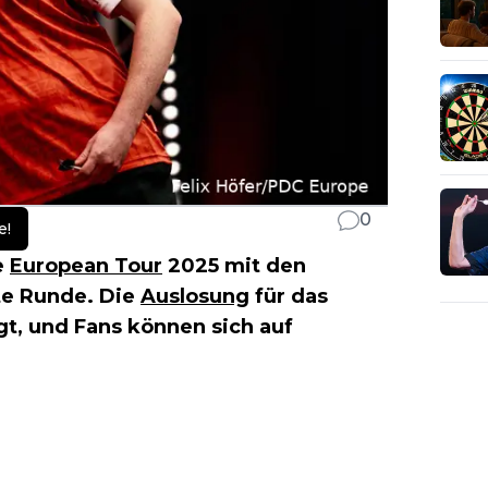
0
e!
e
European Tour
2025 mit den
fte Runde. Die
Auslosung
für das
gt, und Fans können sich auf