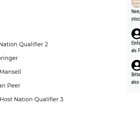
d wo
etzt
Nee,
urch
stis
(in 
ten 
als Z
nes 
ttle
Einf
Nation Qualifier 2
vV p
als 
n Ri
ringer
ehle
 Mansell
Bitt
also
van Peer
ung,
werd
Host Nation Qualifier 3
aube
sych
d di
e ma
n…