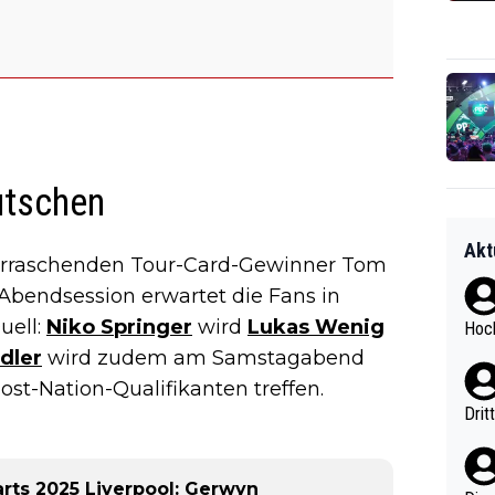
utschen
Akt
erraschenden Tour-Card-Gewinner Tom
Abendsession erwartet die Fans in
uell:
Niko Springer
wird
Lukas Wenig
Hoch
dler
wird zudem am Samstagabend
ost-Nation-Qualifikanten treffen.
Drit
rts 2025 Liverpool: Gerwyn