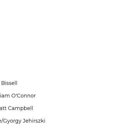
Bissell
liam O'Connor
Matt Campbell
e/Gyorgy Jehirszki