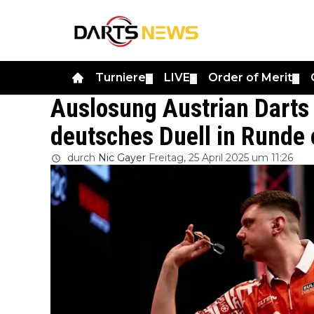
Turniere
LIVE
Order of Merit
▼
▼
▼
Auslosung Austrian Darts
deutsches Duell in Runde 
durch
Nic Gayer
Freitag, 25 April 2025 um 11:26