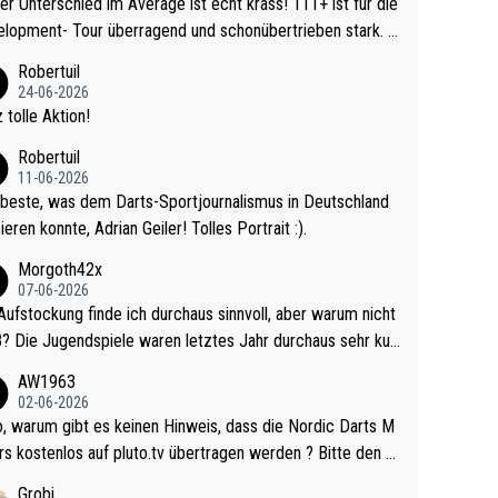
r Unterschied im Average ist echt krass! 111+ ist für die
lopment- Tour überragend und schonübertrieben stark. U
 Ave dagegen eigentlich schon zu schwach - gerad
Robertuil
st recht. Da gewinnst keinen Blumentopf - ist ja n
24-06-2026
kalspiel eines Kreisligisten vs einem Bu
 tolle Aktion!
ligisten.
Robertuil
11-06-2026
beste, was dem Darts-Sportjournalismus in Deutschland
ieren konnte, Adrian Geiler! Tolles Portrait :).
Morgoth42x
07-06-2026
Aufstockung finde ich durchaus sinnvoll, aber warum nicht
r durchaus sehr kur
lig und besser anzuschauen, als manch Erwachsenenspie
AW1963
02-06-2026
ert. Somit ändert die automatische Qualifikation des Weltm
e Nordic Darts M
mal nichts. Ich denke sie wollen damit für nächste
rs kostenlos auf pluto.tv übertragen werden ? Bitte den A
hr vorsorgen, denn da ist er alt genug für die PDC und wir
el aktualisieren, danke!
Grobi