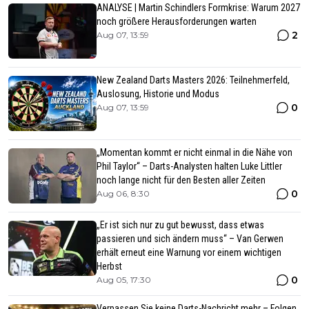
ANALYSE | Martin Schindlers Formkrise: Warum 2027
noch größere Herausforderungen warten
2
Aug 07, 13:59
New Zealand Darts Masters 2026: Teilnehmerfeld,
Auslosung, Historie und Modus
0
Aug 07, 13:59
„Momentan kommt er nicht einmal in die Nähe von
Phil Taylor“ – Darts-Analysten halten Luke Littler
noch lange nicht für den Besten aller Zeiten
0
Aug 06, 8:30
„Er ist sich nur zu gut bewusst, dass etwas
passieren und sich ändern muss“ – Van Gerwen
erhält erneut eine Warnung vor einem wichtigen
Herbst
0
Aug 05, 17:30
Verpassen Sie keine Darts-Nachricht mehr – Folgen