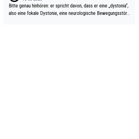
Bitte genau hinhören: er spricht davon, dass er eine „dystonia“,
also eine fokale Dystonie, eine neurologische Bewegungsstöru
ng, bei der unkontrolliert Bewegungen und Krämpfe erzeugt w
erden, im Arm hat. Und, dass Medikamente ihm helfen! Ich glau
be immer noch, dass sehr viele der Dartits-Fälle fälschlich psy
chologisiert werden und eigentlich fokale Dystonien sind. Und
diese könnten teils wirksam behandelt werden! Dafür müsste
man nur zum Neurologen und nicht zum Mentaltrainer gehen…