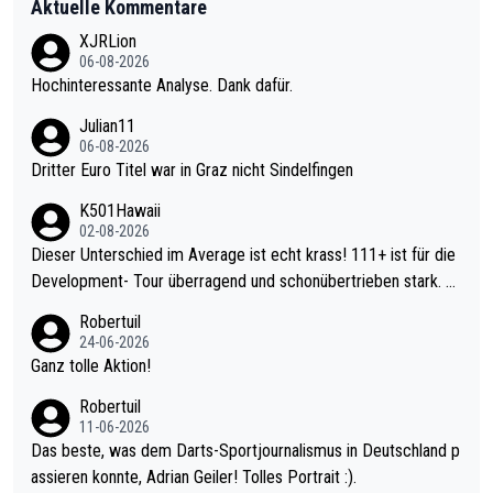
Aktuelle Kommentare
XJRLion
06-08-2026
Hochinteressante Analyse. Dank dafür.
Julian11
06-08-2026
Dritter Euro Titel war in Graz nicht Sindelfingen
K501Hawaii
02-08-2026
Dieser Unterschied im Average ist echt krass! 111+ ist für die
Development- Tour überragend und schonübertrieben stark. U
nter 60 im Ave dagegen eigentlich schon zu schwach - gerade
Robertuil
mal 40+ erst recht. Da gewinnst keinen Blumentopf - ist ja noc
24-06-2026
h krasser wie ein Pokalspiel eines Kreisligisten vs einem Bund
Ganz tolle Aktion!
esligisten.
Robertuil
11-06-2026
Das beste, was dem Darts-Sportjournalismus in Deutschland p
assieren konnte, Adrian Geiler! Tolles Portrait :).