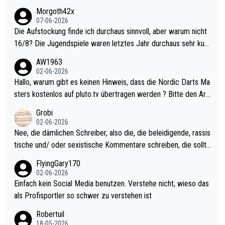
Morgoth42x
07-06-2026
Die Aufstockung finde ich durchaus sinnvoll, aber warum nicht
16/8? Die Jugendspiele waren letztes Jahr durchaus sehr kurz
weilig und besser anzuschauen, als manch Erwachsenenspiel.
AW1963
Allerdings ist Mitchell Lawrie als Nummer 1 der Welt eh qualifi
02-06-2026
ziert. Somit ändert die automatische Qualifikation des Weltmei
Hallo, warum gibt es keinen Hinweis, dass die Nordic Darts Ma
sters erstmal nichts. Ich denke sie wollen damit für nächstes J
sters kostenlos auf pluto.tv übertragen werden ? Bitte den Arti
ahr vorsorgen, denn da ist er alt genug für die PDC und wird w
kel aktualisieren, danke!
Grobi
ohl wenig WDF Turniere spielen. Dies war bei Archie Self letzt
02-06-2026
es Jahr der Fall. Er musste als amtierender Weltmeister durch
Nee, die dämlichen Schreiber, also die, die beleidigende, rassis
den Qualifier und ich glaube kaum, dass Mitchel sich das (in Ve
tische und/ oder sexistische Kommentare schreiben, die sollte
gas) antun würde, wenn er doch eigentlich die PDC-WM als Zi
n das einfach mal bleiben lassen. Sollten besser mal ihr eigene
FlyingGary170
el hat.
s Leben in den Griff kriegen. Nur eins wundert mich: Luke Little
02-06-2026
r war doch neulich erst derjenige, der über Social Media GvV p
Einfach kein Social Media benutzen. Verstehe nicht, wieso das
rovoziert hat. Und Littlers Mutter schießt öfters mal gegen Ric
als Profisportler so schwer zu verstehen ist
ardo Pietreczko auf Social Media. Hmmmm. Finde den Fehler!
Robertuil
18-05-2026