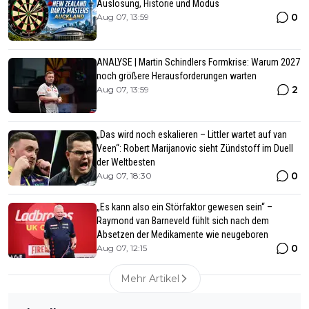
Auslosung, Historie und Modus
0
Aug 07, 13:59
ANALYSE | Martin Schindlers Formkrise: Warum 2027
noch größere Herausforderungen warten
2
Aug 07, 13:59
„Das wird noch eskalieren – Littler wartet auf van
Veen“: Robert Marijanovic sieht Zündstoff im Duell
der Weltbesten
0
Aug 07, 18:30
„Es kann also ein Störfaktor gewesen sein“ –
Raymond van Barneveld fühlt sich nach dem
Absetzen der Medikamente wie neugeboren
0
Aug 07, 12:15
Mehr Artikel