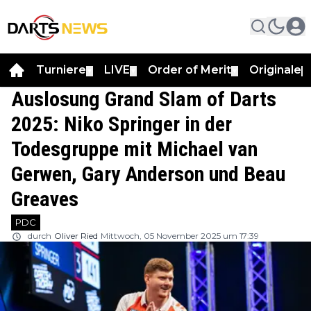
Turniere
LIVE
Order of Merit
Originale
▼
▼
▼
▼
Auslosung Grand Slam of Darts
2025: Niko Springer in der
Todesgruppe mit Michael van
Gerwen, Gary Anderson und Beau
Greaves
PDC
durch
Oliver Ried
Mittwoch, 05 November 2025 um 17:39