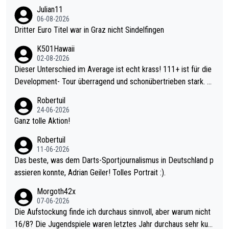
Julian11
06-08-2026
Dritter Euro Titel war in Graz nicht Sindelfingen
K501Hawaii
02-08-2026
Dieser Unterschied im Average ist echt krass! 111+ ist für die
Development- Tour überragend und schonübertrieben stark. U
nter 60 im Ave dagegen eigentlich schon zu schwach - gerade
Robertuil
mal 40+ erst recht. Da gewinnst keinen Blumentopf - ist ja noc
24-06-2026
h krasser wie ein Pokalspiel eines Kreisligisten vs einem Bund
Ganz tolle Aktion!
esligisten.
Robertuil
11-06-2026
Das beste, was dem Darts-Sportjournalismus in Deutschland p
assieren konnte, Adrian Geiler! Tolles Portrait :).
Morgoth42x
07-06-2026
Die Aufstockung finde ich durchaus sinnvoll, aber warum nicht
16/8? Die Jugendspiele waren letztes Jahr durchaus sehr kurz