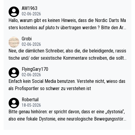
weilig und besser anzuschauen, als manch Erwachsenenspiel.
AW1963
Allerdings ist Mitchell Lawrie als Nummer 1 der Welt eh qualifi
02-06-2026
ziert. Somit ändert die automatische Qualifikation des Weltmei
Hallo, warum gibt es keinen Hinweis, dass die Nordic Darts Ma
sters erstmal nichts. Ich denke sie wollen damit für nächstes J
sters kostenlos auf pluto.tv übertragen werden ? Bitte den Arti
ahr vorsorgen, denn da ist er alt genug für die PDC und wird w
kel aktualisieren, danke!
Grobi
ohl wenig WDF Turniere spielen. Dies war bei Archie Self letzt
02-06-2026
es Jahr der Fall. Er musste als amtierender Weltmeister durch
Nee, die dämlichen Schreiber, also die, die beleidigende, rassis
den Qualifier und ich glaube kaum, dass Mitchel sich das (in Ve
tische und/ oder sexistische Kommentare schreiben, die sollte
gas) antun würde, wenn er doch eigentlich die PDC-WM als Zi
n das einfach mal bleiben lassen. Sollten besser mal ihr eigene
FlyingGary170
el hat.
s Leben in den Griff kriegen. Nur eins wundert mich: Luke Little
02-06-2026
r war doch neulich erst derjenige, der über Social Media GvV p
Einfach kein Social Media benutzen. Verstehe nicht, wieso das
rovoziert hat. Und Littlers Mutter schießt öfters mal gegen Ric
als Profisportler so schwer zu verstehen ist
ardo Pietreczko auf Social Media. Hmmmm. Finde den Fehler!
Robertuil
18-05-2026
Bitte genau hinhören: er spricht davon, dass er eine „dystonia“,
also eine fokale Dystonie, eine neurologische Bewegungsstöru
ng, bei der unkontrolliert Bewegungen und Krämpfe erzeugt w
erden, im Arm hat. Und, dass Medikamente ihm helfen! Ich glau