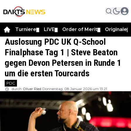
Turniere
LIVE
Order of Merit
Originale
▼
▼
▼
▼
Auslosung PDC UK Q-School
Finalphase Tag 1 | Steve Beaton
gegen Devon Petersen in Runde 1
um die ersten Tourcards
PDC
durch
Oliver Ried
Donnerstag, 08 Januar 2026 um 13:21