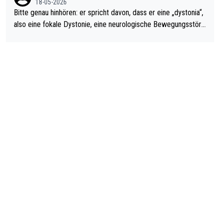
18-05-2026
Bitte genau hinhören: er spricht davon, dass er eine „dystonia“,
also eine fokale Dystonie, eine neurologische Bewegungsstöru
ng, bei der unkontrolliert Bewegungen und Krämpfe erzeugt w
erden, im Arm hat. Und, dass Medikamente ihm helfen! Ich glau
be immer noch, dass sehr viele der Dartits-Fälle fälschlich psy
chologisiert werden und eigentlich fokale Dystonien sind. Und
diese könnten teils wirksam behandelt werden! Dafür müsste
man nur zum Neurologen und nicht zum Mentaltrainer gehen…