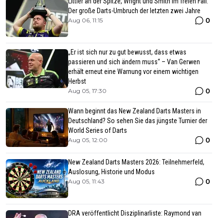
Littler an der Spitze, Wright und Smith im freien Fall:
Der große Darts-Umbruch der letzten zwei Jahre
0
Aug 06, 11:15
„Er ist sich nur zu gut bewusst, dass etwas
passieren und sich ändern muss“ – Van Gerwen
erhält erneut eine Warnung vor einem wichtigen
Herbst
0
Aug 05, 17:30
Wann beginnt das New Zealand Darts Masters in
Deutschland? So sehen Sie das jüngste Turnier der
World Series of Darts
0
Aug 05, 12:00
New Zealand Darts Masters 2026: Teilnehmerfeld,
Auslosung, Historie und Modus
0
Aug 05, 11:43
DRA veröffentlicht Disziplinarliste: Raymond van