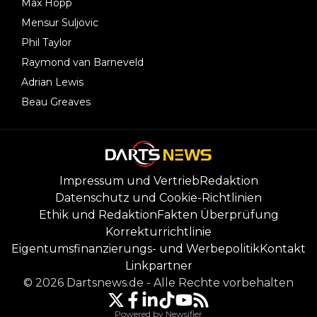
Max Hopp
Mensur Suljovic
Phil Taylor
Raymond van Barneveld
Adrian Lewis
Beau Greaves
Impressum und Vertrieb
Redaktion
Datenschutz und Cookie-Richtlinien
Ethik und Redaktion
Fakten Überprüfung
Korrekturrichtlinie
Eigentumsfinanzierungs- und Werbepolitik
Kontakt
Linkpartner
©
2026
Dartsnews.de
-
Alle Rechte vorbehalten
Powered by Newsifier