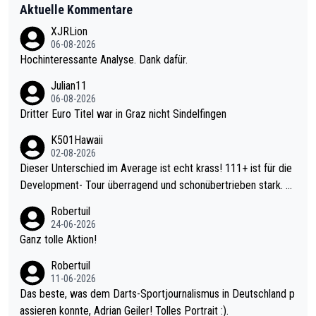
Aktuelle Kommentare
XJRLion
06-08-2026
Hochinteressante Analyse. Dank dafür.
Julian11
06-08-2026
Dritter Euro Titel war in Graz nicht Sindelfingen
K501Hawaii
02-08-2026
Dieser Unterschied im Average ist echt krass! 111+ ist für die
Development- Tour überragend und schonübertrieben stark. U
nter 60 im Ave dagegen eigentlich schon zu schwach - gerade
Robertuil
mal 40+ erst recht. Da gewinnst keinen Blumentopf - ist ja noc
24-06-2026
h krasser wie ein Pokalspiel eines Kreisligisten vs einem Bund
Ganz tolle Aktion!
esligisten.
Robertuil
11-06-2026
Das beste, was dem Darts-Sportjournalismus in Deutschland p
assieren konnte, Adrian Geiler! Tolles Portrait :).