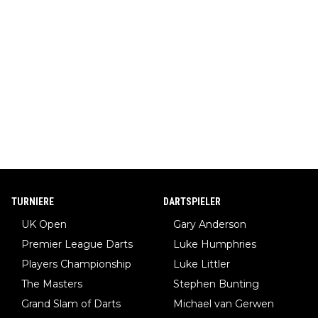
TURNIERE
DARTSPIELER
UK Open
Gary Anderson
Premier League Darts
Luke Humphries
Players Championship
Luke Littler
The Masters
Stephen Bunting
Grand Slam of Darts
Michael van Gerwen