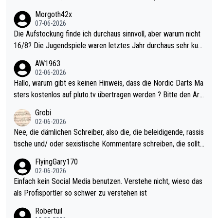
Morgoth42x
07-06-2026
Die Aufstockung finde ich durchaus sinnvoll, aber warum nicht
16/8? Die Jugendspiele waren letztes Jahr durchaus sehr kurz
weilig und besser anzuschauen, als manch Erwachsenenspiel.
AW1963
Allerdings ist Mitchell Lawrie als Nummer 1 der Welt eh qualifi
02-06-2026
ziert. Somit ändert die automatische Qualifikation des Weltmei
Hallo, warum gibt es keinen Hinweis, dass die Nordic Darts Ma
sters erstmal nichts. Ich denke sie wollen damit für nächstes J
sters kostenlos auf pluto.tv übertragen werden ? Bitte den Arti
ahr vorsorgen, denn da ist er alt genug für die PDC und wird w
kel aktualisieren, danke!
Grobi
ohl wenig WDF Turniere spielen. Dies war bei Archie Self letzt
02-06-2026
es Jahr der Fall. Er musste als amtierender Weltmeister durch
Nee, die dämlichen Schreiber, also die, die beleidigende, rassis
den Qualifier und ich glaube kaum, dass Mitchel sich das (in Ve
tische und/ oder sexistische Kommentare schreiben, die sollte
gas) antun würde, wenn er doch eigentlich die PDC-WM als Zi
n das einfach mal bleiben lassen. Sollten besser mal ihr eigene
FlyingGary170
el hat.
s Leben in den Griff kriegen. Nur eins wundert mich: Luke Little
02-06-2026
r war doch neulich erst derjenige, der über Social Media GvV p
Einfach kein Social Media benutzen. Verstehe nicht, wieso das
rovoziert hat. Und Littlers Mutter schießt öfters mal gegen Ric
als Profisportler so schwer zu verstehen ist
ardo Pietreczko auf Social Media. Hmmmm. Finde den Fehler!
Robertuil