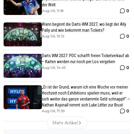
der Welt
0
Aug 06, 11:18
Wann beginnt die Darts-WM 2027, wo liegt der Ally
Pally und wie bekommt man Tickets?
0
Aug 06, 19:12
Darts WM 2027: PDC schafft freien Ticketverkauf ab
– Karten werden nur noch per Los vergeben
0
Aug 06, 14:45
„Er ist der Grund, warum ich eine Woche vor meiner
Hochzeit noch Exhibitions spielen muss, weil er
sich weiter das ganze verdammte Geld schnappt!" –
Nathan Aspinall nimmt sich Luke Littler zur Brust
0
Aug 06, 17:59
Mehr Artikel