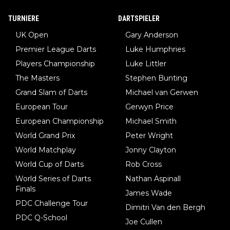
TURNIERE
DARTSPIELER
UK Open
Gary Anderson
Premier League Darts
Luke Humphries
Players Championship
Luke Littler
The Masters
Stephen Bunting
Grand Slam of Darts
Michael van Gerwen
European Tour
Gerwyn Price
European Championship
Michael Smith
World Grand Prix
Peter Wright
World Matchplay
Jonny Clayton
World Cup of Darts
Rob Cross
World Series of Darts
Nathan Aspinall
Finals
James Wade
PDC Challenge Tour
Dimitri Van den Bergh
PDC Q-School
Joe Cullen