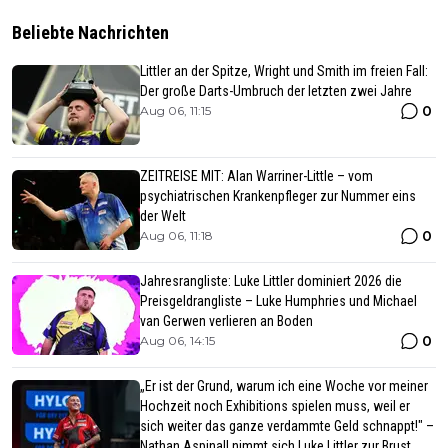
Beliebte Nachrichten
Littler an der Spitze, Wright und Smith im freien Fall:
Der große Darts-Umbruch der letzten zwei Jahre
0
Aug 06, 11:15
ZEITREISE MIT: Alan Warriner-Little – vom
psychiatrischen Krankenpfleger zur Nummer eins
der Welt
0
Aug 06, 11:18
Jahresrangliste: Luke Littler dominiert 2026 die
Preisgeldrangliste – Luke Humphries und Michael
van Gerwen verlieren an Boden
0
Aug 06, 14:15
„Er ist der Grund, warum ich eine Woche vor meiner
Hochzeit noch Exhibitions spielen muss, weil er
sich weiter das ganze verdammte Geld schnappt!" –
Nathan Aspinall nimmt sich Luke Littler zur Brust