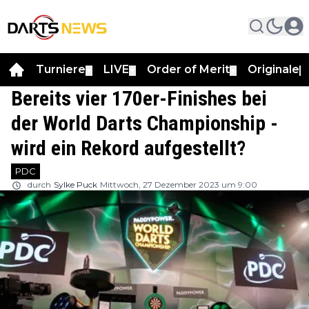
Turniere
LIVE
Order of Merit
Originale
▼
▼
▼
▼
Bereits vier 170er-Finishes bei
der World Darts Championship -
wird ein Rekord aufgestellt?
PDC
durch
Sylke Puck
Mittwoch, 27 Dezember 2023 um 9:00