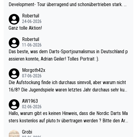
Development- Tour überragend und schonübertrieben stark. U
nter 60 im Ave dagegen eigentlich schon zu schwach - gerade
Robertuil
mal 40+ erst recht. Da gewinnst keinen Blumentopf - ist ja noc
24-06-2026
h krasser wie ein Pokalspiel eines Kreisligisten vs einem Bund
Ganz tolle Aktion!
esligisten.
Robertuil
11-06-2026
Das beste, was dem Darts-Sportjournalismus in Deutschland p
assieren konnte, Adrian Geiler! Tolles Portrait :).
Morgoth42x
07-06-2026
Die Aufstockung finde ich durchaus sinnvoll, aber warum nicht
16/8? Die Jugendspiele waren letztes Jahr durchaus sehr kurz
weilig und besser anzuschauen, als manch Erwachsenenspiel.
AW1963
Allerdings ist Mitchell Lawrie als Nummer 1 der Welt eh qualifi
02-06-2026
ziert. Somit ändert die automatische Qualifikation des Weltmei
Hallo, warum gibt es keinen Hinweis, dass die Nordic Darts Ma
sters erstmal nichts. Ich denke sie wollen damit für nächstes J
sters kostenlos auf pluto.tv übertragen werden ? Bitte den Arti
ahr vorsorgen, denn da ist er alt genug für die PDC und wird w
kel aktualisieren, danke!
Grobi
ohl wenig WDF Turniere spielen. Dies war bei Archie Self letzt