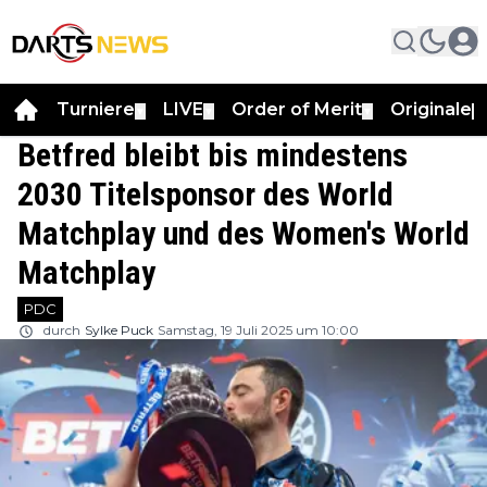
Turniere
LIVE
Order of Merit
Originale
▼
▼
▼
▼
Betfred bleibt bis mindestens
2030 Titelsponsor des World
Matchplay und des Women's World
Matchplay
PDC
durch
Sylke Puck
Samstag, 19 Juli 2025 um 10:00