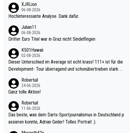
XJRLion
06-08-2026
Hochinteressante Analyse. Dank dafür.
Julian11
06-08-2026
Dritter Euro Titel war in Graz nicht Sindelfingen
K501Hawaii
02-08-2026
Dieser Unterschied im Average ist echt krass! 111+ ist für die
Development- Tour überragend und schonübertrieben stark. U
nter 60 im Ave dagegen eigentlich schon zu schwach - gerade
Robertuil
mal 40+ erst recht. Da gewinnst keinen Blumentopf - ist ja noc
24-06-2026
h krasser wie ein Pokalspiel eines Kreisligisten vs einem Bund
Ganz tolle Aktion!
esligisten.
Robertuil
11-06-2026
Das beste, was dem Darts-Sportjournalismus in Deutschland p
assieren konnte, Adrian Geiler! Tolles Portrait :).
Morgoth42x