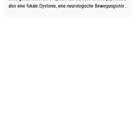
also eine fokale Dystonie, eine neurologische Bewegungsstöru
ng, bei der unkontrolliert Bewegungen und Krämpfe erzeugt w
erden, im Arm hat. Und, dass Medikamente ihm helfen! Ich glau
be immer noch, dass sehr viele der Dartits-Fälle fälschlich psy
chologisiert werden und eigentlich fokale Dystonien sind. Und
diese könnten teils wirksam behandelt werden! Dafür müsste
man nur zum Neurologen und nicht zum Mentaltrainer gehen…