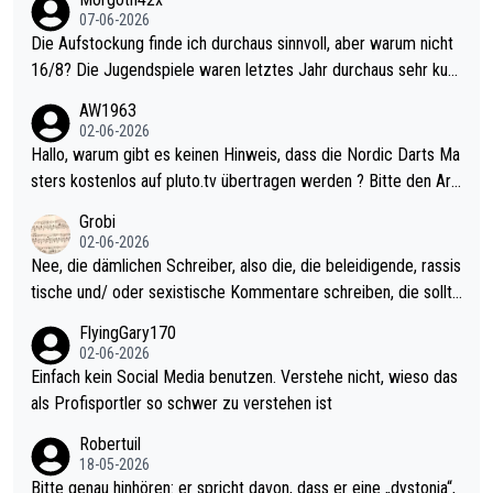
07-06-2026
Die Aufstockung finde ich durchaus sinnvoll, aber warum nicht
16/8? Die Jugendspiele waren letztes Jahr durchaus sehr kurz
weilig und besser anzuschauen, als manch Erwachsenenspiel.
AW1963
Allerdings ist Mitchell Lawrie als Nummer 1 der Welt eh qualifi
02-06-2026
ziert. Somit ändert die automatische Qualifikation des Weltmei
Hallo, warum gibt es keinen Hinweis, dass die Nordic Darts Ma
sters erstmal nichts. Ich denke sie wollen damit für nächstes J
sters kostenlos auf pluto.tv übertragen werden ? Bitte den Arti
ahr vorsorgen, denn da ist er alt genug für die PDC und wird w
kel aktualisieren, danke!
Grobi
ohl wenig WDF Turniere spielen. Dies war bei Archie Self letzt
02-06-2026
es Jahr der Fall. Er musste als amtierender Weltmeister durch
Nee, die dämlichen Schreiber, also die, die beleidigende, rassis
den Qualifier und ich glaube kaum, dass Mitchel sich das (in Ve
tische und/ oder sexistische Kommentare schreiben, die sollte
gas) antun würde, wenn er doch eigentlich die PDC-WM als Zi
n das einfach mal bleiben lassen. Sollten besser mal ihr eigene
FlyingGary170
el hat.
s Leben in den Griff kriegen. Nur eins wundert mich: Luke Little
02-06-2026
r war doch neulich erst derjenige, der über Social Media GvV p
Einfach kein Social Media benutzen. Verstehe nicht, wieso das
rovoziert hat. Und Littlers Mutter schießt öfters mal gegen Ric
als Profisportler so schwer zu verstehen ist
ardo Pietreczko auf Social Media. Hmmmm. Finde den Fehler!
Robertuil
18-05-2026
Bitte genau hinhören: er spricht davon, dass er eine „dystonia“,