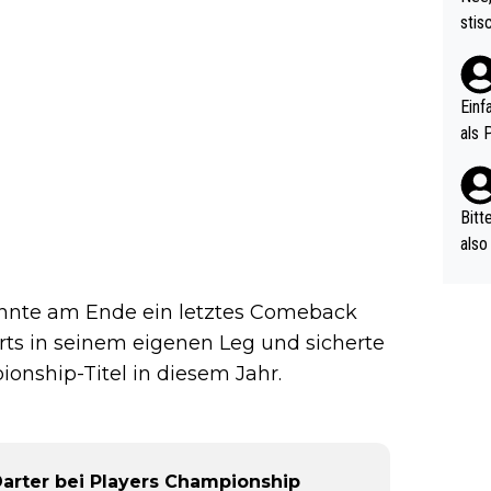
urch
stis
(in 
ten 
als Z
nes 
ttle
Einf
vV p
als 
n Ri
ehle
Bitt
also
ung,
werd
onnte am Ende ein letztes Comeback
aube
arts in seinem eigenen Leg und sicherte
sych
onship-Titel in diesem Jahr.
d di
e ma
n…
arter bei Players Championship