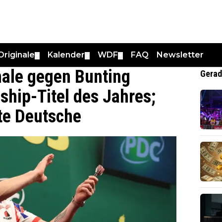
Originale
Kalender
WDF
FAQ
Newsletter
▼
▼
▼
nale gegen Bunting
Gerad
hip-Titel des Jahres;
te Deutsche