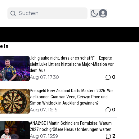
e In
„Ich glaube nicht, dass er es schafft“ – Experte
sieht Luke Littlers historische Major-Mission vor
dem Aus
0
Aug 07, 17:30
Preisgeld New Zealand Darts Masters 2026: Wie
viel können Gian van Veen, Gerwyn Price und
Simon Whitlock in Auckland gewinnen?
0
Aug 07, 16:15
ANALYSE | Martin Schindlers Formkrise: Warum
2027 noch größere Herausforderungen warten
2
Aug 07, 13:59