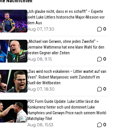
bte Nachrichten
„Ich glaube nicht, dass er es schafft“ – Experte
sieht Luke Littlers historische Major-Mission vor
dem Aus
0
Aug 07, 17:30
„Michael van Gerwen, ohne jeden Zweifel“ –
Jermaine Wattimena hat eine klare Wahl für den
besten Gegner aller Zeiten
0
Aug 08, 9:15
„Das wird noch eskalieren – Littler wartet auf van
Veen“: Robert Marijanovic sieht Zündstoff im
Duell der Weltbesten
0
Aug 07, 18:30
PDC Form Guide Update: Luke Littler lässt die
Konkurrenz hinter sich und dominiert Luke
Humphries und Gerwyn Price nach seinem World-
Matchplay-Titel
0
Aug 08, 15:53