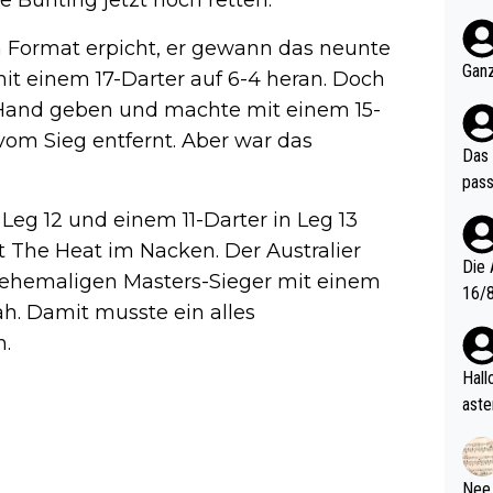
 Bunting jetzt noch retten.
nter 60 im
e mal 40+ er
 Format erpicht, er gewann das neunte
och krasser wie ein Po
Ganz
t einem 17-Darter auf 6-4 heran. Doch
ndes
 Hand geben und machte mit einem 15-
vom Sieg entfernt. Aber war das
Das 
pass
Leg 12 und einem 11-Darter in Leg 13
 The Heat im Nacken. Der Australier
Die 
n ehemaligen Masters-Sieger mit einem
16/8? Die Jugendspiele waren letztes Jah
h. Damit musste ein alles
zwei
n.
l. Allerdings ist Mitchell Lawrie als Nummer 1 der Welt eh quali
fizi
Hallo, warum gibt es keinen Hinweis, dass di
eisters erst
aste
s Ja
rtik
d wo
etzt
Nee,