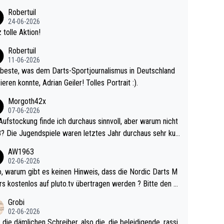
 Ave dagegen eigentlich schon zu schwach - gerad
Robertuil
st recht. Da gewinnst keinen Blumentopf - ist ja n
24-06-2026
kalspiel eines Kreisligisten vs einem Bu
 tolle Aktion!
ligisten.
Robertuil
11-06-2026
beste, was dem Darts-Sportjournalismus in Deutschland
ieren konnte, Adrian Geiler! Tolles Portrait :).
Morgoth42x
07-06-2026
Aufstockung finde ich durchaus sinnvoll, aber warum nicht
r durchaus sehr kur
lig und besser anzuschauen, als manch Erwachsenenspie
AW1963
02-06-2026
ert. Somit ändert die automatische Qualifikation des Weltm
e Nordic Darts M
mal nichts. Ich denke sie wollen damit für nächste
rs kostenlos auf pluto.tv übertragen werden ? Bitte den A
hr vorsorgen, denn da ist er alt genug für die PDC und wir
el aktualisieren, danke!
Grobi
hl wenig WDF Turniere spielen. Dies war bei Archie Self l
02-06-2026
es Jahr der Fall. Er musste als amtierender Weltmeister d
 die dämlichen Schreiber, also die, die beleidigende, rassi