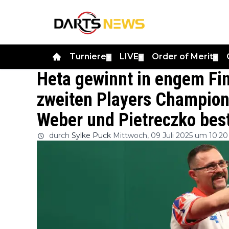
Turniere
LIVE
Order of Merit
▼
▼
▼
Heta gewinnt in engem Fi
zweiten Players Champions
Weber und Pietreczko bes
durch
Sylke Puck
Mittwoch, 09 Juli 2025 um 10:20