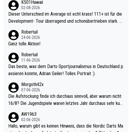
K501Hawaii
02-08-2026
Dieser Unterschied im Average ist echt krass! 111+ ist für die
Development- Tour überragend und schonübertrieben stark. U
nter 60 im Ave dagegen eigentlich schon zu schwach - gerade
Robertuil
mal 40+ erst recht. Da gewinnst keinen Blumentopf - ist ja noc
24-06-2026
h krasser wie ein Pokalspiel eines Kreisligisten vs einem Bund
Ganz tolle Aktion!
esligisten.
Robertuil
11-06-2026
Das beste, was dem Darts-Sportjournalismus in Deutschland p
assieren konnte, Adrian Geiler! Tolles Portrait :).
Morgoth42x
07-06-2026
Die Aufstockung finde ich durchaus sinnvoll, aber warum nicht
16/8? Die Jugendspiele waren letztes Jahr durchaus sehr kurz
weilig und besser anzuschauen, als manch Erwachsenenspiel.
AW1963
Allerdings ist Mitchell Lawrie als Nummer 1 der Welt eh qualifi
02-06-2026
ziert. Somit ändert die automatische Qualifikation des Weltmei
Hallo, warum gibt es keinen Hinweis, dass die Nordic Darts Ma
sters erstmal nichts. Ich denke sie wollen damit für nächstes J