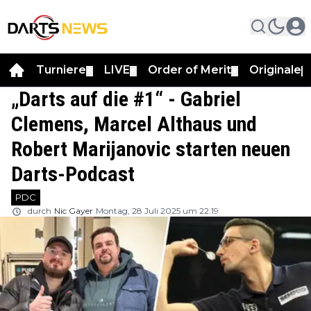
Turniere
LIVE
Order of Merit
Originale
▼
▼
▼
▼
„Darts auf die #1“ - Gabriel
Clemens, Marcel Althaus und
Robert Marijanovic starten neuen
Darts-Podcast
PDC
durch
Nic Gayer
Montag, 28 Juli 2025 um 22:19