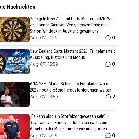
bte Nachrichten
Preisgeld New Zealand Darts Masters 2026: Wie
viel können Gian van Veen, Gerwyn Price und
Simon Whitlock in Auckland gewinnen?
0
Aug 07, 16:15
New Zealand Darts Masters 2026: Teilnehmerfeld,
Auslosung, Historie und Modus
0
Aug 07, 13:59
ANALYSE | Martin Schindlers Formkrise: Warum
2027 noch größere Herausforderungen warten
2
Aug 07, 13:59
„Es kann also ein Störfaktor gewesen sein“ –
Raymond van Barneveld fühlt sich nach dem
Absetzen der Medikamente wie neugeboren
0
Aug 07, 12:15