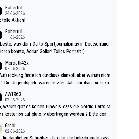
 Ave dagegen eigentlich schon zu schwach - gerad
Robertuil
st recht. Da gewinnst keinen Blumentopf - ist ja n
24-06-2026
kalspiel eines Kreisligisten vs einem Bu
 tolle Aktion!
ligisten.
Robertuil
11-06-2026
beste, was dem Darts-Sportjournalismus in Deutschland
ieren konnte, Adrian Geiler! Tolles Portrait :).
Morgoth42x
07-06-2026
Aufstockung finde ich durchaus sinnvoll, aber warum nicht
r durchaus sehr kur
lig und besser anzuschauen, als manch Erwachsenenspie
AW1963
02-06-2026
ert. Somit ändert die automatische Qualifikation des Weltm
e Nordic Darts M
mal nichts. Ich denke sie wollen damit für nächste
rs kostenlos auf pluto.tv übertragen werden ? Bitte den A
hr vorsorgen, denn da ist er alt genug für die PDC und wir
el aktualisieren, danke!
Grobi
hl wenig WDF Turniere spielen. Dies war bei Archie Self l
02-06-2026
es Jahr der Fall. Er musste als amtierender Weltmeister d
 die dämlichen Schreiber, also die, die beleidigende, rassi