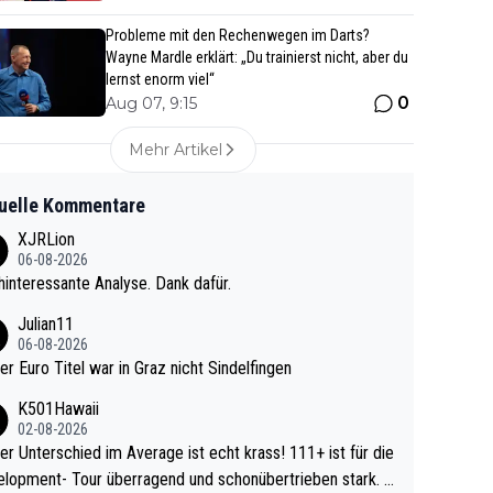
Probleme mit den Rechenwegen im Darts?
Wayne Mardle erklärt: „Du trainierst nicht, aber du
lernst enorm viel“
0
Aug 07, 9:15
Mehr Artikel
uelle Kommentare
XJRLion
06-08-2026
interessante Analyse. Dank dafür.
Julian11
06-08-2026
ter Euro Titel war in Graz nicht Sindelfingen
K501Hawaii
02-08-2026
r Unterschied im Average ist echt krass! 111+ ist für die
lopment- Tour überragend und schonübertrieben stark. U