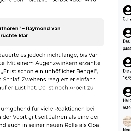
nter 60 im
e mal 40+ er
och krasser wie ein Po
Ganz
ndes
aufhören“ – Raymond van
erüchte klar
Das 
pass
auerte es jedoch nicht lange, bis Van
te. Mit einem Augenzwinkern erzählte
. „Er ist schon ein unhöflicher Bengel“,
Die 
16/8? Die Jugendspiele waren letztes Jah
m Schlaf. Zweitens reagiert er einfach
zwei
uf er Lust hat. Da ist noch Arbeit zu
l. Allerdings ist Mitchell Lawrie als Nummer 1 der Welt eh quali
fizi
Hallo, warum gibt es keinen Hinweis, dass di
eisters erst
aste
 umgehend für viele Reaktionen bei
s Ja
rtik
er Voort gilt seit Jahren als eine der
d wo
nd auch in seiner neuen Rolle als Opa
etzt
Nee,