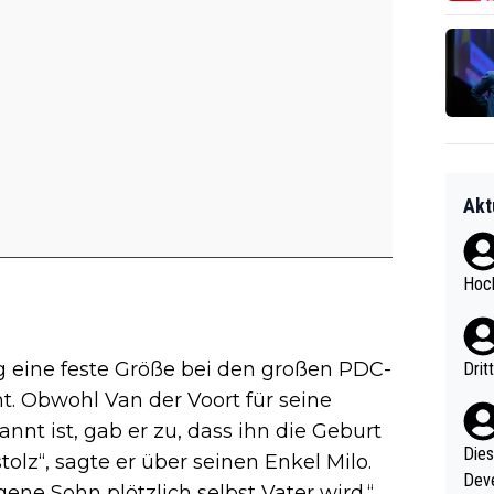
Akt
Hoch
g eine feste Größe bei den großen PDC-
Drit
t. Obwohl Van der Voort für seine
nt ist, gab er zu, dass ihn die Geburt
Diese
olz“, sagte er über seinen Enkel Milo.
Deve
ene Sohn plötzlich selbst Vater wird.“