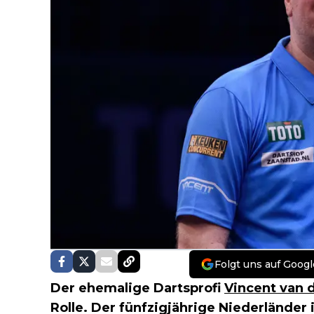
Folgt uns auf Googl
Der ehemalige Dartsprofi
Vincent van 
Rolle. Der fünfzigjährige Niederländer