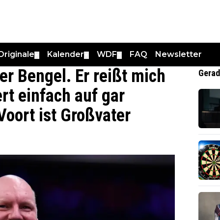
Originale
Kalender
WDF
FAQ
Newsletter
▼
▼
▼
her Bengel. Er reißt mich
Gerad
rt einfach auf gar
Voort ist Großvater