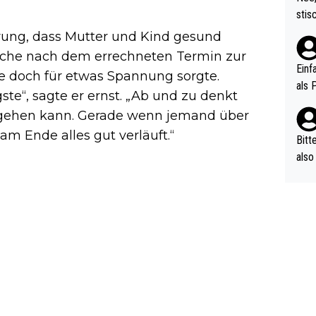
urch
stis
(in 
ten 
rung, dass Mutter und Kind gesund
als Z
nes 
oche nach dem errechneten Termin zur
ttle
Einf
ie doch für etwas Spannung sorgte.
vV p
als 
gste“, sagte er ernst. „Ab und zu denkt
n Ri
fgehen kann. Gerade wenn jemand über
ehle
 am Ende alles gut verläuft.“
Bitt
also
ung,
werd
aube
sych
d di
e ma
n…