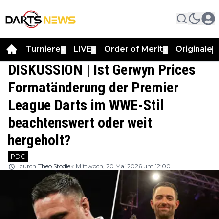
Turniere
LIVE
Order of Merit
Originale
▼
▼
▼
▼
DISKUSSION | Ist Gerwyn Prices
Formatänderung der Premier
League Darts im WWE-Stil
beachtenswert oder weit
hergeholt?
PDC
durch
Theo Stodiek
Mittwoch, 20 Mai 2026 um 12:00