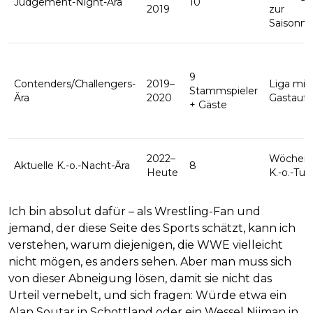
Judgement-Night-Ära
10
2019
zur
Saisonmi
9
Contenders/Challengers-
2019–
Liga mit
Stammspieler
Ära
2020
Gastauftr
+ Gäste
2022–
Wöchent
Aktuelle K.-o.-Nacht-Ära
8
Heute
K.-o.-Tur
Ich bin absolut dafür – als Wrestling-Fan und
jemand, der diese Seite des Sports schätzt, kann ich
verstehen, warum diejenigen, die WWE vielleicht
nicht mögen, es anders sehen. Aber man muss sich
von dieser Abneigung lösen, damit sie nicht das
Urteil vernebelt, und sich fragen: Würde etwa ein
Alan Soutar in Schottland oder ein Wessel Nijman in