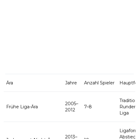
Ära
Jahre
Anzahl Spieler
Hauptfo
Tradition
2005–
Frühe Liga-Ära
7–8
Rundentu
2012
Liga
Ligaform
2013–
Abstiegs