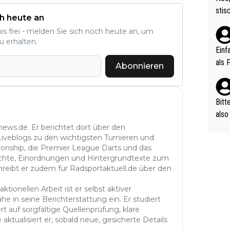
urch
stis
(in 
h heute an
ten 
als Z
nis frei - melden Sie sich noch heute an, um
nes 
u erhalten.
ttle
Einf
vV p
als 
Abonnieren
n Ri
ehle
Bitt
also
ung,
news.de. Er berichtet dort über den
 Liveblogs zu den wichtigsten Turnieren und
werd
onship, die Premier League Darts und das
aube
richte, Einordnungen und Hintergrundtexte zum
sych
reibt er zudem für Radsportaktuell.de über den
d di
e ma
ktionellen Arbeit ist er selbst aktiver
he in seine Berichterstattung ein. Er studiert
n…
t auf sorgfältige Quellenprüfung, klare
aktualisiert er, sobald neue, gesicherte Details