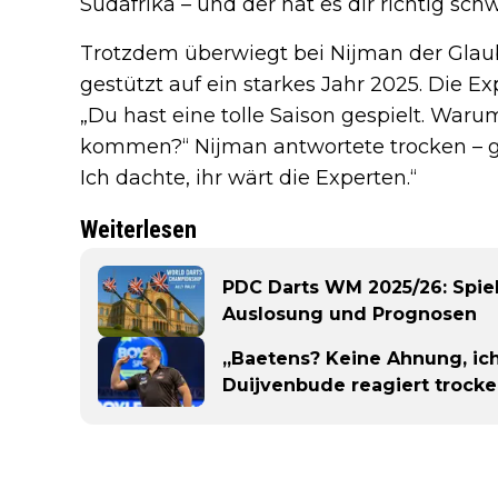
Südafrika – und der hat es dir richtig sc
Trotzdem überwiegt bei Nijman der Glaube
gestützt auf ein starkes Jahr 2025. Die Ex
„Du hast eine tolle Saison gespielt. Waru
kommen?“ Nijman antwortete trocken – gan
Ich dachte, ihr wärt die Experten.“
Weiterlesen
PDC Darts WM 2025/26: Spiel
Auslosung und Prognosen
„Baetens? Keine Ahnung, ich
Duijvenbude reagiert trock