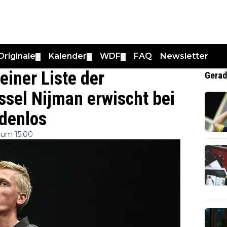
Originale
Kalender
WDF
FAQ
Newsletter
▼
▼
▼
einer Liste der
Gerad
sel Nijman erwischt bei
ndenlos
 um 15:00