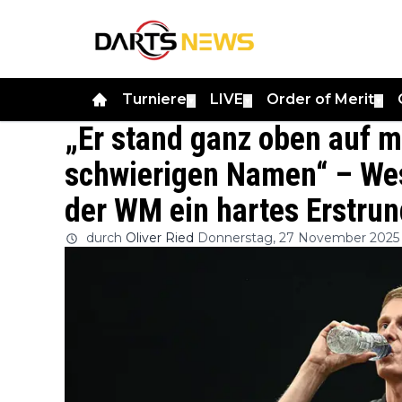
Turniere
LIVE
Order of Merit
▼
▼
▼
„Er stand ganz oben auf m
schwierigen Namen“ – Wes
der WM ein hartes Erstru
durch
Oliver Ried
Donnerstag, 27 November 2025