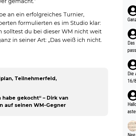
hwer gemacht.“
nter 60 im
e mal 40+ er
 an ein erfolgreiches Turnier,
och krasser wie ein Po
Ganz
perten formulierten es im Studio klar:
ndes
m solltest du bei dieser WM nicht weit
z in seiner Art: „Das weiß ich nicht.
Das 
pass
Die 
plan, Teilnehmerfeld,
16/8? Die Jugendspiele waren letztes Jah
zwei
l. Allerdings ist Mitchell Lawrie als Nummer 1 der Welt eh quali
 habe gekocht“ – Dirk van
fizi
Hallo, warum gibt es keinen Hinweis, dass di
en auf seinen WM-Gegner
eisters erst
aste
s Ja
rtik
d wo
etzt
Nee,