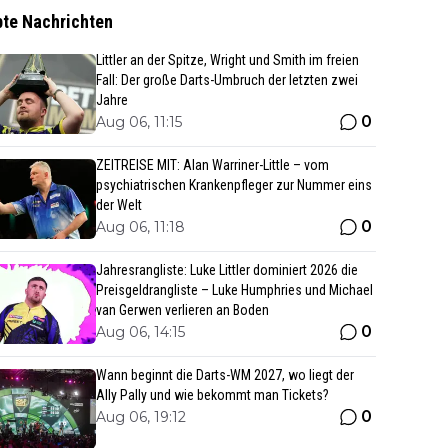
bte Nachrichten
Littler an der Spitze, Wright und Smith im freien
Fall: Der große Darts-Umbruch der letzten zwei
Jahre
0
Aug 06, 11:15
ZEITREISE MIT: Alan Warriner-Little – vom
psychiatrischen Krankenpfleger zur Nummer eins
der Welt
0
Aug 06, 11:18
Jahresrangliste: Luke Littler dominiert 2026 die
Preisgeldrangliste – Luke Humphries und Michael
van Gerwen verlieren an Boden
0
Aug 06, 14:15
Wann beginnt die Darts-WM 2027, wo liegt der
Ally Pally und wie bekommt man Tickets?
0
Aug 06, 19:12