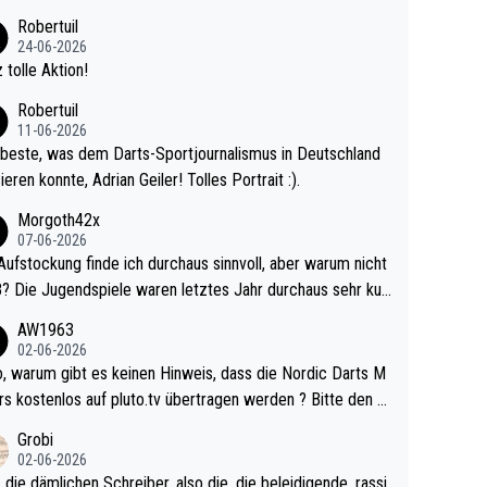
 Ave dagegen eigentlich schon zu schwach - gerad
Robertuil
st recht. Da gewinnst keinen Blumentopf - ist ja n
24-06-2026
kalspiel eines Kreisligisten vs einem Bu
 tolle Aktion!
ligisten.
Robertuil
11-06-2026
beste, was dem Darts-Sportjournalismus in Deutschland
ieren konnte, Adrian Geiler! Tolles Portrait :).
Morgoth42x
07-06-2026
Aufstockung finde ich durchaus sinnvoll, aber warum nicht
r durchaus sehr kur
lig und besser anzuschauen, als manch Erwachsenenspie
AW1963
02-06-2026
ert. Somit ändert die automatische Qualifikation des Weltm
e Nordic Darts M
mal nichts. Ich denke sie wollen damit für nächste
rs kostenlos auf pluto.tv übertragen werden ? Bitte den A
hr vorsorgen, denn da ist er alt genug für die PDC und wir
el aktualisieren, danke!
Grobi
hl wenig WDF Turniere spielen. Dies war bei Archie Self l
02-06-2026
es Jahr der Fall. Er musste als amtierender Weltmeister d
 die dämlichen Schreiber, also die, die beleidigende, rassi