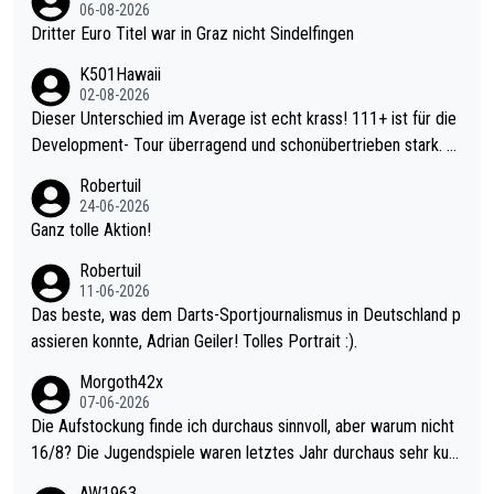
06-08-2026
Dritter Euro Titel war in Graz nicht Sindelfingen
K501Hawaii
02-08-2026
Dieser Unterschied im Average ist echt krass! 111+ ist für die
Development- Tour überragend und schonübertrieben stark. U
nter 60 im Ave dagegen eigentlich schon zu schwach - gerade
Robertuil
mal 40+ erst recht. Da gewinnst keinen Blumentopf - ist ja noc
24-06-2026
h krasser wie ein Pokalspiel eines Kreisligisten vs einem Bund
Ganz tolle Aktion!
esligisten.
Robertuil
11-06-2026
Das beste, was dem Darts-Sportjournalismus in Deutschland p
assieren konnte, Adrian Geiler! Tolles Portrait :).
Morgoth42x
07-06-2026
Die Aufstockung finde ich durchaus sinnvoll, aber warum nicht
16/8? Die Jugendspiele waren letztes Jahr durchaus sehr kurz
weilig und besser anzuschauen, als manch Erwachsenenspiel.
AW1963