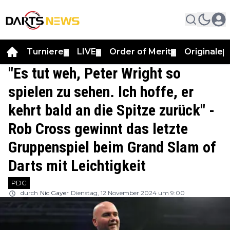
Turniere
LIVE
Order of Merit
Originale
▼
▼
▼
▼
"Es tut weh, Peter Wright so
spielen zu sehen. Ich hoffe, er
kehrt bald an die Spitze zurück" -
Rob Cross gewinnt das letzte
Gruppenspiel beim Grand Slam of
Darts mit Leichtigkeit
PDC
durch
Nic Gayer
Dienstag, 12 November 2024 um 9:00