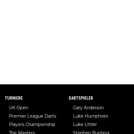
TURNIERE
DARTSPIELER
UK Open
Gary Anderson
Premier League Darts
Luke Humphries
Players Championship
Luke Littler
The Masters
Stephen Bunting