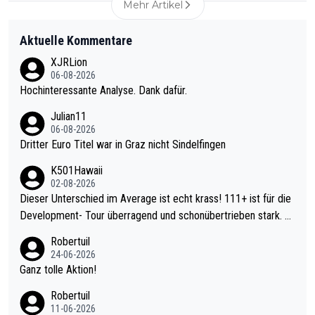
Mehr Artikel
Aktuelle Kommentare
XJRLion
06-08-2026
Hochinteressante Analyse. Dank dafür.
Julian11
06-08-2026
Dritter Euro Titel war in Graz nicht Sindelfingen
K501Hawaii
02-08-2026
Dieser Unterschied im Average ist echt krass! 111+ ist für die
Development- Tour überragend und schonübertrieben stark. U
nter 60 im Ave dagegen eigentlich schon zu schwach - gerade
Robertuil
mal 40+ erst recht. Da gewinnst keinen Blumentopf - ist ja noc
24-06-2026
h krasser wie ein Pokalspiel eines Kreisligisten vs einem Bund
Ganz tolle Aktion!
esligisten.
Robertuil
11-06-2026