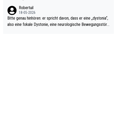
ardo Pietreczko auf Social Media. Hmmmm. Finde den Fehler!
Robertuil
18-05-2026
Bitte genau hinhören: er spricht davon, dass er eine „dystonia“,
also eine fokale Dystonie, eine neurologische Bewegungsstöru
ng, bei der unkontrolliert Bewegungen und Krämpfe erzeugt w
erden, im Arm hat. Und, dass Medikamente ihm helfen! Ich glau
be immer noch, dass sehr viele der Dartits-Fälle fälschlich psy
chologisiert werden und eigentlich fokale Dystonien sind. Und
diese könnten teils wirksam behandelt werden! Dafür müsste
man nur zum Neurologen und nicht zum Mentaltrainer gehen…