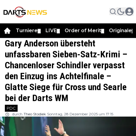
Turniere
LIVE
Order of Merit
Originale
▼
▼
▼
▼
Gary Anderson übersteht
unfassbaren Sieben-Satz-Krimi –
Chancenloser Schindler verpasst
den Einzug ins Achtelfinale –
Glatte Siege für Cross und Searle
bei der Darts WM
PDC
durch
Theo Stodiek
Sonntag, 28 Dezember 2025 um 17:15