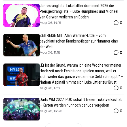
Jahresrangliste: Luke Littler dominiert 2026 die
Preisgeldrangliste – Luke Humphries und Michael
van Gerwen verlieren an Boden
0
Aug 06, 14:15
ZEITREISE MIT: Alan Warriner-Little – vom
psychiatrischen Krankenpfleger zur Nummer eins
der Welt
0
Aug 06, 11:18
„Er ist der Grund, warum ich eine Woche vor meiner
Hochzeit noch Exhibitions spielen muss, weil er
sich weiter das ganze verdammte Geld schnappt!" –
Nathan Aspinall nimmt sich Luke Littler zur Brust
0
Aug 06, 17:59
Darts WM 2027: PDC schafft freien Ticketverkauf ab
– Karten werden nur noch per Los vergeben
0
Aug 06, 14:45