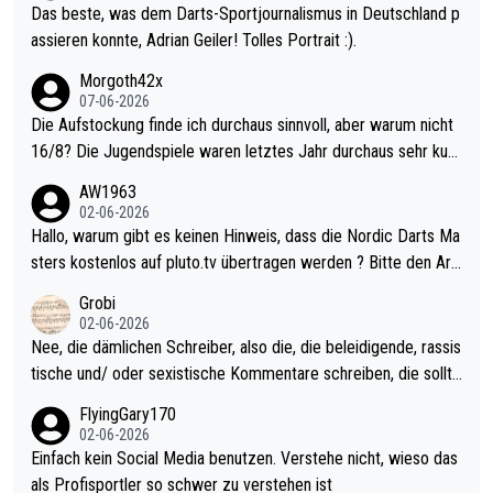
Das beste, was dem Darts-Sportjournalismus in Deutschland p
assieren konnte, Adrian Geiler! Tolles Portrait :).
Morgoth42x
07-06-2026
Die Aufstockung finde ich durchaus sinnvoll, aber warum nicht
16/8? Die Jugendspiele waren letztes Jahr durchaus sehr kurz
weilig und besser anzuschauen, als manch Erwachsenenspiel.
AW1963
Allerdings ist Mitchell Lawrie als Nummer 1 der Welt eh qualifi
02-06-2026
ziert. Somit ändert die automatische Qualifikation des Weltmei
Hallo, warum gibt es keinen Hinweis, dass die Nordic Darts Ma
sters erstmal nichts. Ich denke sie wollen damit für nächstes J
sters kostenlos auf pluto.tv übertragen werden ? Bitte den Arti
ahr vorsorgen, denn da ist er alt genug für die PDC und wird w
kel aktualisieren, danke!
Grobi
ohl wenig WDF Turniere spielen. Dies war bei Archie Self letzt
02-06-2026
es Jahr der Fall. Er musste als amtierender Weltmeister durch
Nee, die dämlichen Schreiber, also die, die beleidigende, rassis
den Qualifier und ich glaube kaum, dass Mitchel sich das (in Ve
tische und/ oder sexistische Kommentare schreiben, die sollte
gas) antun würde, wenn er doch eigentlich die PDC-WM als Zi
n das einfach mal bleiben lassen. Sollten besser mal ihr eigene
FlyingGary170
el hat.
s Leben in den Griff kriegen. Nur eins wundert mich: Luke Little
02-06-2026
r war doch neulich erst derjenige, der über Social Media GvV p
Einfach kein Social Media benutzen. Verstehe nicht, wieso das
rovoziert hat. Und Littlers Mutter schießt öfters mal gegen Ric
als Profisportler so schwer zu verstehen ist