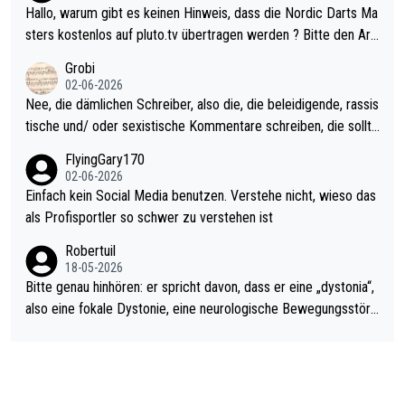
ziert. Somit ändert die automatische Qualifikation des Weltmei
Hallo, warum gibt es keinen Hinweis, dass die Nordic Darts Ma
sters erstmal nichts. Ich denke sie wollen damit für nächstes J
sters kostenlos auf pluto.tv übertragen werden ? Bitte den Arti
ahr vorsorgen, denn da ist er alt genug für die PDC und wird w
kel aktualisieren, danke!
Grobi
ohl wenig WDF Turniere spielen. Dies war bei Archie Self letzt
02-06-2026
es Jahr der Fall. Er musste als amtierender Weltmeister durch
Nee, die dämlichen Schreiber, also die, die beleidigende, rassis
den Qualifier und ich glaube kaum, dass Mitchel sich das (in Ve
tische und/ oder sexistische Kommentare schreiben, die sollte
gas) antun würde, wenn er doch eigentlich die PDC-WM als Zi
n das einfach mal bleiben lassen. Sollten besser mal ihr eigene
FlyingGary170
el hat.
s Leben in den Griff kriegen. Nur eins wundert mich: Luke Little
02-06-2026
r war doch neulich erst derjenige, der über Social Media GvV p
Einfach kein Social Media benutzen. Verstehe nicht, wieso das
rovoziert hat. Und Littlers Mutter schießt öfters mal gegen Ric
als Profisportler so schwer zu verstehen ist
ardo Pietreczko auf Social Media. Hmmmm. Finde den Fehler!
Robertuil
18-05-2026
Bitte genau hinhören: er spricht davon, dass er eine „dystonia“,
also eine fokale Dystonie, eine neurologische Bewegungsstöru
ng, bei der unkontrolliert Bewegungen und Krämpfe erzeugt w
erden, im Arm hat. Und, dass Medikamente ihm helfen! Ich glau
be immer noch, dass sehr viele der Dartits-Fälle fälschlich psy
chologisiert werden und eigentlich fokale Dystonien sind. Und