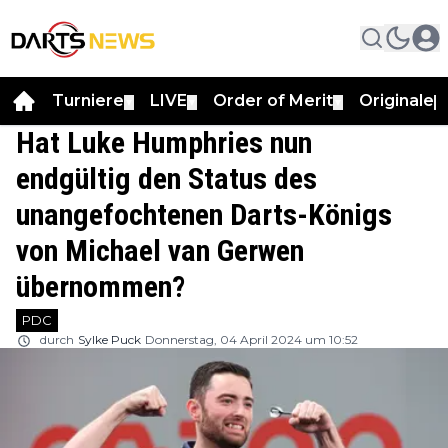
Turniere
LIVE
Order of Merit
Originale
▼
▼
▼
▼
Hat Luke Humphries nun
endgültig den Status des
unangefochtenen Darts-Königs
von Michael van Gerwen
übernommen?
PDC
durch
Sylke Puck
Donnerstag, 04 April 2024 um 10:52