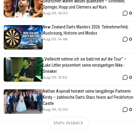
Deutschen wären aktuell qualifiziert – Schindler,
Springer, Hopp und Clemens auf Kurs
0
Aug 09, 16:00
New Zealand Darts Masters 2026: Teilnehmerfeld,
Auslosung, Historie und Modus
0
Aug 09, 14:48
„Vielleicht nehme ich sie bald mit auf die Tour“ –
Luke Littler präsentiert seine einzigartigen Nike-
Sneaker
0
Aug 09, 13:30
Nathan Aspinall heiratet seine langjährige Partnerin
Kirsty – zahlreiche Darts-Stars feiern auf Peckforton
Castle
0
Aug 09, 12:00
Mehr Artikel