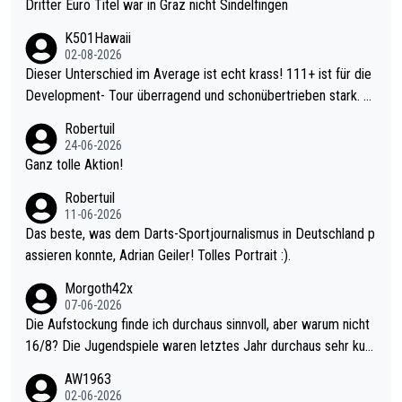
Dritter Euro Titel war in Graz nicht Sindelfingen
K501Hawaii
02-08-2026
Dieser Unterschied im Average ist echt krass! 111+ ist für die
Development- Tour überragend und schonübertrieben stark. U
nter 60 im Ave dagegen eigentlich schon zu schwach - gerade
Robertuil
mal 40+ erst recht. Da gewinnst keinen Blumentopf - ist ja noc
24-06-2026
h krasser wie ein Pokalspiel eines Kreisligisten vs einem Bund
Ganz tolle Aktion!
esligisten.
Robertuil
11-06-2026
Das beste, was dem Darts-Sportjournalismus in Deutschland p
assieren konnte, Adrian Geiler! Tolles Portrait :).
Morgoth42x
07-06-2026
Die Aufstockung finde ich durchaus sinnvoll, aber warum nicht
16/8? Die Jugendspiele waren letztes Jahr durchaus sehr kurz
weilig und besser anzuschauen, als manch Erwachsenenspiel.
AW1963
Allerdings ist Mitchell Lawrie als Nummer 1 der Welt eh qualifi
02-06-2026