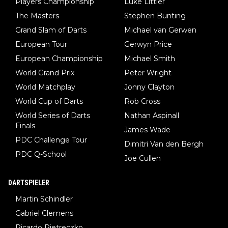
Players Championship
Luke Littler
The Masters
Stephen Bunting
Grand Slam of Darts
Michael van Gerwen
European Tour
Gerwyn Price
European Championship
Michael Smith
World Grand Prix
Peter Wright
World Matchplay
Jonny Clayton
World Cup of Darts
Rob Cross
World Series of Darts
Nathan Aspinall
Finals
James Wade
PDC Challenge Tour
Dimitri Van den Bergh
PDC Q-School
Joe Cullen
DARTSPIELER
Martin Schindler
Gabriel Clemens
Ricardo Pietreczko