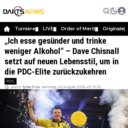
Turniere
LIVE
Order of Merit
Originale
▼
▼
▼
▼
„Ich esse gesünder und trinke
weniger Alkohol“ – Dave Chisnall
setzt auf neuen Lebensstil, um in
die PDC-Elite zurückzukehren
PDC
durch
Sylke Puck
Samstag, 02 August 2025 um 13:30