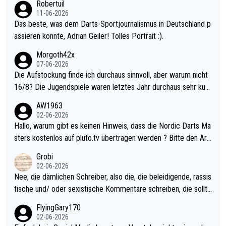
Robertuil
11-06-2026
Das beste, was dem Darts-Sportjournalismus in Deutschland p
assieren konnte, Adrian Geiler! Tolles Portrait :).
Morgoth42x
07-06-2026
Die Aufstockung finde ich durchaus sinnvoll, aber warum nicht
16/8? Die Jugendspiele waren letztes Jahr durchaus sehr kurz
weilig und besser anzuschauen, als manch Erwachsenenspiel.
AW1963
Allerdings ist Mitchell Lawrie als Nummer 1 der Welt eh qualifi
02-06-2026
ziert. Somit ändert die automatische Qualifikation des Weltmei
Hallo, warum gibt es keinen Hinweis, dass die Nordic Darts Ma
sters erstmal nichts. Ich denke sie wollen damit für nächstes J
sters kostenlos auf pluto.tv übertragen werden ? Bitte den Arti
ahr vorsorgen, denn da ist er alt genug für die PDC und wird w
kel aktualisieren, danke!
Grobi
ohl wenig WDF Turniere spielen. Dies war bei Archie Self letzt
02-06-2026
es Jahr der Fall. Er musste als amtierender Weltmeister durch
Nee, die dämlichen Schreiber, also die, die beleidigende, rassis
den Qualifier und ich glaube kaum, dass Mitchel sich das (in Ve
tische und/ oder sexistische Kommentare schreiben, die sollte
gas) antun würde, wenn er doch eigentlich die PDC-WM als Zi
n das einfach mal bleiben lassen. Sollten besser mal ihr eigene
FlyingGary170
el hat.
s Leben in den Griff kriegen. Nur eins wundert mich: Luke Little
02-06-2026
r war doch neulich erst derjenige, der über Social Media GvV p