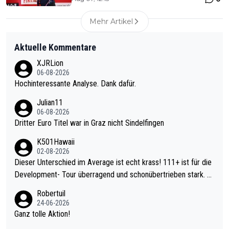
Mehr Artikel
Aktuelle Kommentare
XJRLion
06-08-2026
Hochinteressante Analyse. Dank dafür.
Julian11
06-08-2026
Dritter Euro Titel war in Graz nicht Sindelfingen
K501Hawaii
02-08-2026
Dieser Unterschied im Average ist echt krass! 111+ ist für die
Development- Tour überragend und schonübertrieben stark. U
nter 60 im Ave dagegen eigentlich schon zu schwach - gerade
Robertuil
mal 40+ erst recht. Da gewinnst keinen Blumentopf - ist ja noc
24-06-2026
h krasser wie ein Pokalspiel eines Kreisligisten vs einem Bund
Ganz tolle Aktion!
esligisten.