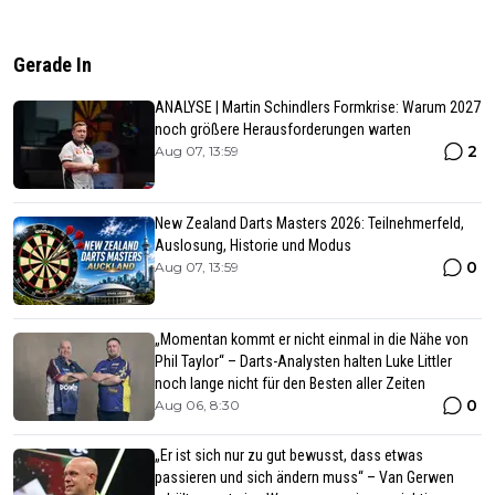
Gerade In
ANALYSE | Martin Schindlers Formkrise: Warum 2027
noch größere Herausforderungen warten
2
Aug 07, 13:59
New Zealand Darts Masters 2026: Teilnehmerfeld,
Auslosung, Historie und Modus
0
Aug 07, 13:59
„Momentan kommt er nicht einmal in die Nähe von
Phil Taylor“ – Darts-Analysten halten Luke Littler
noch lange nicht für den Besten aller Zeiten
0
Aug 06, 8:30
„Er ist sich nur zu gut bewusst, dass etwas
passieren und sich ändern muss“ – Van Gerwen