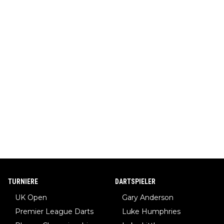
TURNIERE
DARTSPIELER
UK Open
Gary Anderson
Premier League Darts
Luke Humphries