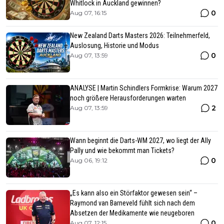
Whitlock in Auckland gewinnen?
0
Aug 07, 16:15
New Zealand Darts Masters 2026: Teilnehmerfeld,
Auslosung, Historie und Modus
0
Aug 07, 13:59
ANALYSE | Martin Schindlers Formkrise: Warum 2027
noch größere Herausforderungen warten
2
Aug 07, 13:59
Wann beginnt die Darts-WM 2027, wo liegt der Ally
Pally und wie bekommt man Tickets?
0
Aug 06, 19:12
„Es kann also ein Störfaktor gewesen sein“ –
Raymond van Barneveld fühlt sich nach dem
Absetzen der Medikamente wie neugeboren
0
Aug 07, 12:15