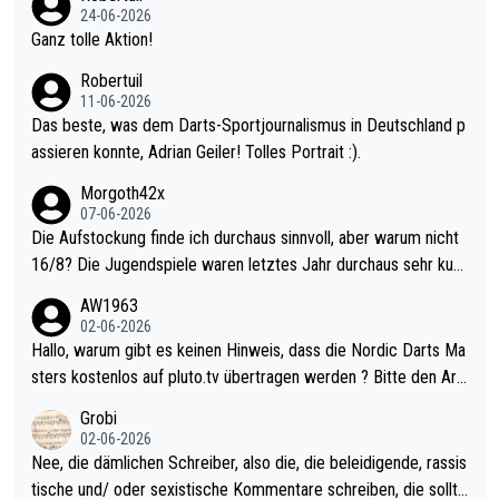
mal 40+ erst recht. Da gewinnst keinen Blumentopf - ist ja noc
24-06-2026
h krasser wie ein Pokalspiel eines Kreisligisten vs einem Bund
Ganz tolle Aktion!
esligisten.
Robertuil
11-06-2026
Das beste, was dem Darts-Sportjournalismus in Deutschland p
assieren konnte, Adrian Geiler! Tolles Portrait :).
Morgoth42x
07-06-2026
Die Aufstockung finde ich durchaus sinnvoll, aber warum nicht
16/8? Die Jugendspiele waren letztes Jahr durchaus sehr kurz
weilig und besser anzuschauen, als manch Erwachsenenspiel.
AW1963
Allerdings ist Mitchell Lawrie als Nummer 1 der Welt eh qualifi
02-06-2026
ziert. Somit ändert die automatische Qualifikation des Weltmei
Hallo, warum gibt es keinen Hinweis, dass die Nordic Darts Ma
sters erstmal nichts. Ich denke sie wollen damit für nächstes J
sters kostenlos auf pluto.tv übertragen werden ? Bitte den Arti
ahr vorsorgen, denn da ist er alt genug für die PDC und wird w
kel aktualisieren, danke!
Grobi
ohl wenig WDF Turniere spielen. Dies war bei Archie Self letzt
02-06-2026
es Jahr der Fall. Er musste als amtierender Weltmeister durch
Nee, die dämlichen Schreiber, also die, die beleidigende, rassis
den Qualifier und ich glaube kaum, dass Mitchel sich das (in Ve
tische und/ oder sexistische Kommentare schreiben, die sollte