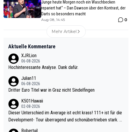
Junge heute Morgen noch ein Waschbecken
repariert hat“ – Dan Dawson über den Kontrast, der
Darts so besonders macht
0
Aug 08, 14:45
Mehr Artikel
Aktuelle Kommentare
XJRLion
06-08-2026
Hochinteressante Analyse. Dank dafür.
Julian11
06-08-2026
Dritter Euro Titel war in Graz nicht Sindelfingen
K501Hawaii
02-08-2026
Dieser Unterschied im Average ist echt krass! 111+ ist für die
Development- Tour überragend und schonübertrieben stark. U
nter 60 im Ave dagegen eigentlich schon zu schwach - gerade
Robertuil