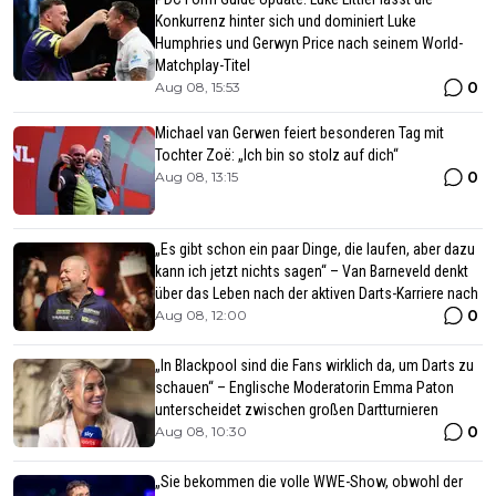
Konkurrenz hinter sich und dominiert Luke
Humphries und Gerwyn Price nach seinem World-
Matchplay-Titel
0
Aug 08, 15:53
Michael van Gerwen feiert besonderen Tag mit
Tochter Zoë: „Ich bin so stolz auf dich“
0
Aug 08, 13:15
„Es gibt schon ein paar Dinge, die laufen, aber dazu
kann ich jetzt nichts sagen“ – Van Barneveld denkt
über das Leben nach der aktiven Darts-Karriere nach
0
Aug 08, 12:00
„In Blackpool sind die Fans wirklich da, um Darts zu
schauen“ – Englische Moderatorin Emma Paton
unterscheidet zwischen großen Dartturnieren
0
Aug 08, 10:30
„Sie bekommen die volle WWE-Show, obwohl der