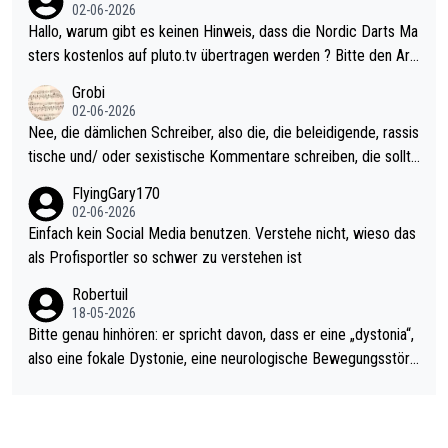
Allerdings ist Mitchell Lawrie als Nummer 1 der Welt eh qualifi
02-06-2026
ziert. Somit ändert die automatische Qualifikation des Weltmei
Hallo, warum gibt es keinen Hinweis, dass die Nordic Darts Ma
sters erstmal nichts. Ich denke sie wollen damit für nächstes J
sters kostenlos auf pluto.tv übertragen werden ? Bitte den Arti
ahr vorsorgen, denn da ist er alt genug für die PDC und wird w
kel aktualisieren, danke!
Grobi
ohl wenig WDF Turniere spielen. Dies war bei Archie Self letzt
02-06-2026
es Jahr der Fall. Er musste als amtierender Weltmeister durch
Nee, die dämlichen Schreiber, also die, die beleidigende, rassis
den Qualifier und ich glaube kaum, dass Mitchel sich das (in Ve
tische und/ oder sexistische Kommentare schreiben, die sollte
gas) antun würde, wenn er doch eigentlich die PDC-WM als Zi
n das einfach mal bleiben lassen. Sollten besser mal ihr eigene
FlyingGary170
el hat.
s Leben in den Griff kriegen. Nur eins wundert mich: Luke Little
02-06-2026
r war doch neulich erst derjenige, der über Social Media GvV p
Einfach kein Social Media benutzen. Verstehe nicht, wieso das
rovoziert hat. Und Littlers Mutter schießt öfters mal gegen Ric
als Profisportler so schwer zu verstehen ist
ardo Pietreczko auf Social Media. Hmmmm. Finde den Fehler!
Robertuil
18-05-2026
Bitte genau hinhören: er spricht davon, dass er eine „dystonia“,
also eine fokale Dystonie, eine neurologische Bewegungsstöru
ng, bei der unkontrolliert Bewegungen und Krämpfe erzeugt w
erden, im Arm hat. Und, dass Medikamente ihm helfen! Ich glau
be immer noch, dass sehr viele der Dartits-Fälle fälschlich psy