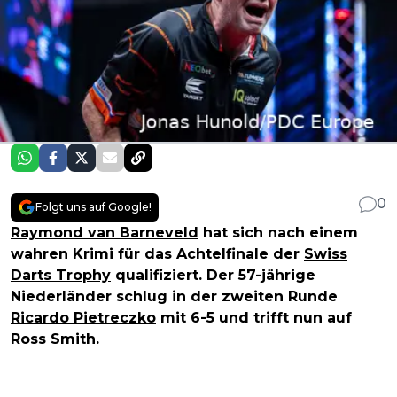
0
Folgt uns auf Google!
Raymond van Barneveld
hat sich nach einem
wahren Krimi für das Achtelfinale der
Swiss
Darts Trophy
qualifiziert. Der 57-jährige
Niederländer schlug in der zweiten Runde
Ricardo Pietreczko
mit 6-5 und trifft nun auf
Ross Smith.