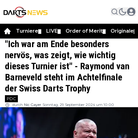
Turniere
LIVE
Order of Merit
Originale
▼
▼
▼
▼
"Ich war am Ende besonders
nervös, was zeigt, wie wichtig
dieses Turnier ist" - Raymond van
Barneveld steht im Achtelfinale
der Swiss Darts Trophy
PDC
durch
Nic Gayer
Sonntag, 29 September 2024 um 10:00