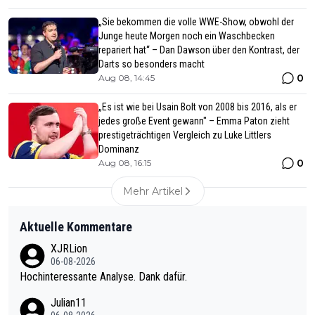
„Sie bekommen die volle WWE-Show, obwohl der
Junge heute Morgen noch ein Waschbecken
repariert hat“ – Dan Dawson über den Kontrast, der
Darts so besonders macht
0
Aug 08, 14:45
„Es ist wie bei Usain Bolt von 2008 bis 2016, als er
jedes große Event gewann" – Emma Paton zieht
prestigeträchtigen Vergleich zu Luke Littlers
Dominanz
0
Aug 08, 16:15
Mehr Artikel
Aktuelle Kommentare
XJRLion
06-08-2026
Hochinteressante Analyse. Dank dafür.
Julian11