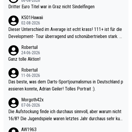
06-08-2026
Dritter Euro Titel war in Graz nicht Sindelfingen
K501Hawaii
02-08-2026
Dieser Unterschied im Average ist echt krass! 111+ ist für die
Development- Tour überragend und schonübertrieben stark. U
nter 60 im Ave dagegen eigentlich schon zu schwach - gerade
Robertuil
mal 40+ erst recht. Da gewinnst keinen Blumentopf - ist ja noc
24-06-2026
h krasser wie ein Pokalspiel eines Kreisligisten vs einem Bund
Ganz tolle Aktion!
esligisten.
Robertuil
11-06-2026
Das beste, was dem Darts-Sportjournalismus in Deutschland p
assieren konnte, Adrian Geiler! Tolles Portrait :).
Morgoth42x
07-06-2026
Die Aufstockung finde ich durchaus sinnvoll, aber warum nicht
16/8? Die Jugendspiele waren letztes Jahr durchaus sehr kurz
weilig und besser anzuschauen, als manch Erwachsenenspiel.
AW1963