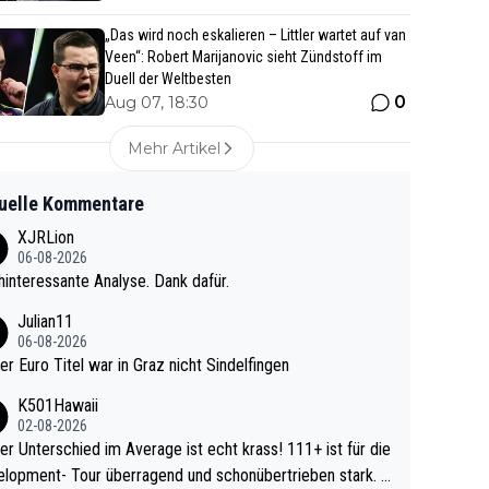
„Das wird noch eskalieren – Littler wartet auf van
Veen“: Robert Marijanovic sieht Zündstoff im
Duell der Weltbesten
0
Aug 07, 18:30
Mehr Artikel
uelle Kommentare
XJRLion
06-08-2026
interessante Analyse. Dank dafür.
Julian11
06-08-2026
ter Euro Titel war in Graz nicht Sindelfingen
K501Hawaii
02-08-2026
r Unterschied im Average ist echt krass! 111+ ist für die
lopment- Tour überragend und schonübertrieben stark. U