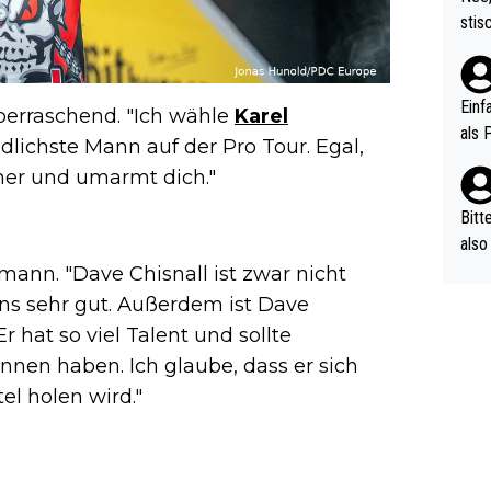
urch
stis
(in 
ten 
als Z
nes 
ttle
Einf
überraschend. "Ich wähle
Karel
vV p
als 
undlichste Mann auf der Pro Tour. Egal,
n Ri
mmer und umarmt dich."
ehle
Bitt
also
ung,
mann. "Dave Chisnall ist zwar nicht
werd
ns sehr gut. Außerdem ist Dave
aube
 hat so viel Talent und sollte
sych
nnen haben. Ich glaube, dass er sich
d di
el holen wird."
e ma
n…