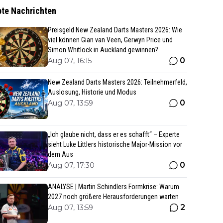
bte Nachrichten
Preisgeld New Zealand Darts Masters 2026: Wie
viel können Gian van Veen, Gerwyn Price und
Simon Whitlock in Auckland gewinnen?
0
Aug 07, 16:15
New Zealand Darts Masters 2026: Teilnehmerfeld,
Auslosung, Historie und Modus
0
Aug 07, 13:59
„Ich glaube nicht, dass er es schafft“ – Experte
sieht Luke Littlers historische Major-Mission vor
dem Aus
0
Aug 07, 17:30
ANALYSE | Martin Schindlers Formkrise: Warum
2027 noch größere Herausforderungen warten
2
Aug 07, 13:59