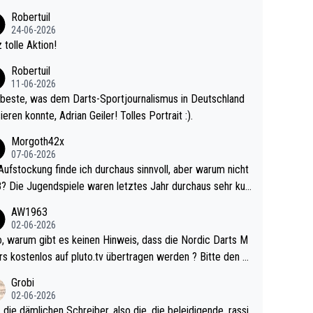
 Ave dagegen eigentlich schon zu schwach - gerad
Robertuil
st recht. Da gewinnst keinen Blumentopf - ist ja n
24-06-2026
kalspiel eines Kreisligisten vs einem Bu
 tolle Aktion!
ligisten.
Robertuil
11-06-2026
beste, was dem Darts-Sportjournalismus in Deutschland
ieren konnte, Adrian Geiler! Tolles Portrait :).
Morgoth42x
07-06-2026
Aufstockung finde ich durchaus sinnvoll, aber warum nicht
r durchaus sehr kur
lig und besser anzuschauen, als manch Erwachsenenspie
AW1963
02-06-2026
ert. Somit ändert die automatische Qualifikation des Weltm
e Nordic Darts M
mal nichts. Ich denke sie wollen damit für nächste
rs kostenlos auf pluto.tv übertragen werden ? Bitte den A
hr vorsorgen, denn da ist er alt genug für die PDC und wir
el aktualisieren, danke!
Grobi
hl wenig WDF Turniere spielen. Dies war bei Archie Self l
02-06-2026
es Jahr der Fall. Er musste als amtierender Weltmeister d
 die dämlichen Schreiber, also die, die beleidigende, rassi