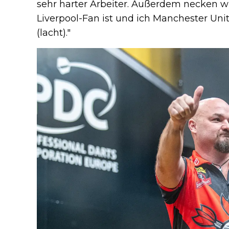
sehr harter Arbeiter. Außerdem necken wi
Liverpool-Fan ist und ich Manchester Un
(lacht)."