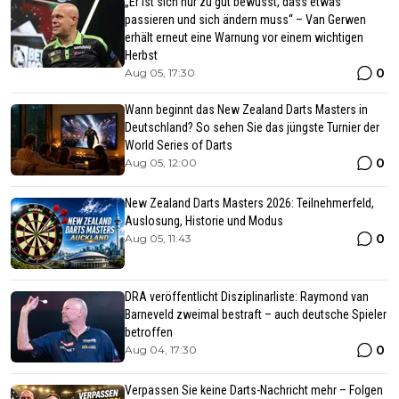
„Er ist sich nur zu gut bewusst, dass etwas
passieren und sich ändern muss“ – Van Gerwen
erhält erneut eine Warnung vor einem wichtigen
Herbst
0
Aug 05, 17:30
Wann beginnt das New Zealand Darts Masters in
Deutschland? So sehen Sie das jüngste Turnier der
World Series of Darts
0
Aug 05, 12:00
New Zealand Darts Masters 2026: Teilnehmerfeld,
Auslosung, Historie und Modus
0
Aug 05, 11:43
DRA veröffentlicht Disziplinarliste: Raymond van
Barneveld zweimal bestraft – auch deutsche Spieler
betroffen
0
Aug 04, 17:30
Verpassen Sie keine Darts-Nachricht mehr – Folgen