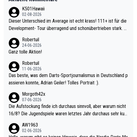
K501Hawaii
02-08-2026
Dieser Unterschied im Average ist echt krass! 111+ ist für die
Development- Tour überragend und schonübertrieben stark. U
nter 60 im Ave dagegen eigentlich schon zu schwach - gerade
Robertuil
mal 40+ erst recht. Da gewinnst keinen Blumentopf - ist ja noc
24-06-2026
h krasser wie ein Pokalspiel eines Kreisligisten vs einem Bund
Ganz tolle Aktion!
esligisten.
Robertuil
11-06-2026
Das beste, was dem Darts-Sportjournalismus in Deutschland p
assieren konnte, Adrian Geiler! Tolles Portrait :).
Morgoth42x
07-06-2026
Die Aufstockung finde ich durchaus sinnvoll, aber warum nicht
16/8? Die Jugendspiele waren letztes Jahr durchaus sehr kurz
weilig und besser anzuschauen, als manch Erwachsenenspiel.
AW1963
Allerdings ist Mitchell Lawrie als Nummer 1 der Welt eh qualifi
02-06-2026
ziert. Somit ändert die automatische Qualifikation des Weltmei