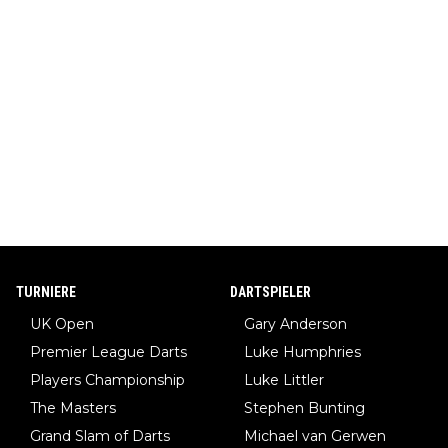
TURNIERE
DARTSPIELER
UK Open
Gary Anderson
Premier League Darts
Luke Humphries
Players Championship
Luke Littler
The Masters
Stephen Bunting
Grand Slam of Darts
Michael van Gerwen