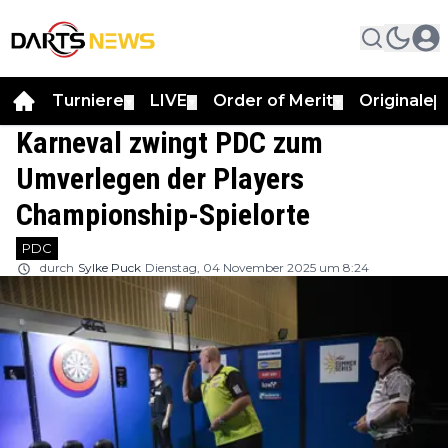
Turniere
LIVE
Order of Merit
Originale
▼
▼
▼
▼
Karneval zwingt PDC zum
Umverlegen der Players
Championship-Spielorte
PDC
durch
Sylke Puck
Dienstag, 04 November 2025 um 8:24