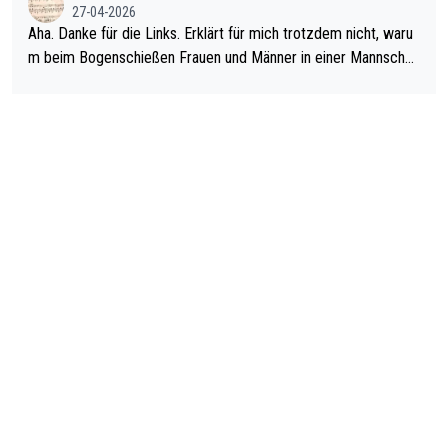
27-04-2026
man nur zum Neurologen und nicht zum Mentaltrainer gehen…
Aha. Danke für die Links. Erklärt für mich trotzdem nicht, waru
m beim Bogenschießen Frauen und Männer in einer Mannschaf
t spielen. Und beim Dressurreiten sind ebenfalls Frauen und Mä
nner in einer Mannschaft und das, obwohl hier auch eine Körpe
rlichkeit vorausgesetzt ist. Gilt sogar bei den olympischen Spie
len! Der Podcast "Tops Tops Tops" (Folgen 70 und 72) beschä
ftigt sich ausführlich, sachlich und absolut nachvollziehbar mit
dem Thema.