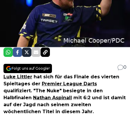
0
Folgt uns auf Google!
Luke Littler
hat sich für das Finale des vierten
Spieltages der
Premier League Darts
qualifiziert. "The Nuke" besiegte in den
Halbfinalen
Nathan Aspinall
mit 6:2 und ist damit
auf der Jagd nach seinem zweiten
wöchentlichen Titel in diesem Jahr.