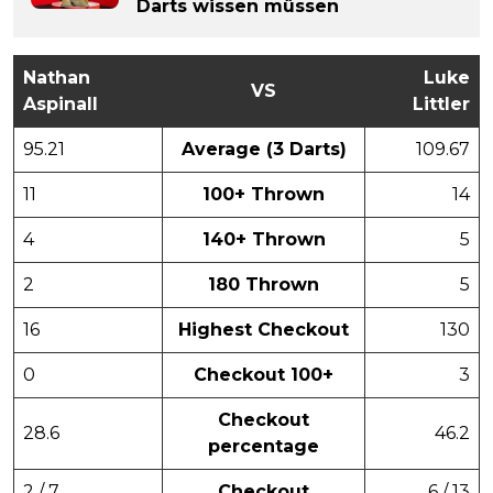
Darts wissen müssen
Nathan
Luke
VS
Aspinall
Littler
95.21
Average (3 Darts)
109.67
11
100+ Thrown
14
4
140+ Thrown
5
2
180 Thrown
5
16
Highest Checkout
130
0
Checkout 100+
3
Checkout
28.6
46.2
percentage
2 / 7
Checkout
6 / 13