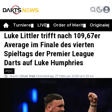
Turniere
LIVE
Order of Merit
Originale
▼
▼
▼
▼
Luke Littler trifft nach 109,67er
Average im Finale des vierten
Spieltags der Premier League
Darts auf Luke Humphries
PDC
durch
Oliver Ried
Donnerstag, 27 Februar 2025 um 23:44