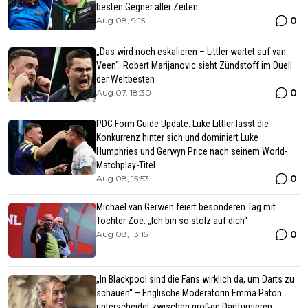
besten Gegner aller Zeiten
0
Aug 08, 9:15
„Das wird noch eskalieren – Littler wartet auf van
Veen“: Robert Marijanovic sieht Zündstoff im Duell
der Weltbesten
0
Aug 07, 18:30
PDC Form Guide Update: Luke Littler lässt die
Konkurrenz hinter sich und dominiert Luke
Humphries und Gerwyn Price nach seinem World-
Matchplay-Titel
0
Aug 08, 15:53
Michael van Gerwen feiert besonderen Tag mit
Tochter Zoë: „Ich bin so stolz auf dich“
0
Aug 08, 13:15
„In Blackpool sind die Fans wirklich da, um Darts zu
schauen“ – Englische Moderatorin Emma Paton
unterscheidet zwischen großen Dartturnieren