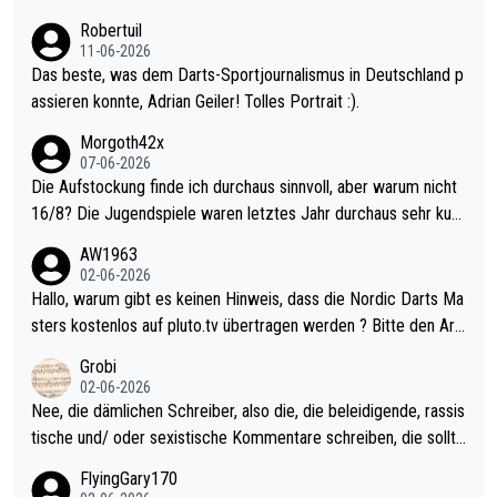
esligisten.
Robertuil
11-06-2026
Das beste, was dem Darts-Sportjournalismus in Deutschland p
assieren konnte, Adrian Geiler! Tolles Portrait :).
Morgoth42x
07-06-2026
Die Aufstockung finde ich durchaus sinnvoll, aber warum nicht
16/8? Die Jugendspiele waren letztes Jahr durchaus sehr kurz
weilig und besser anzuschauen, als manch Erwachsenenspiel.
AW1963
Allerdings ist Mitchell Lawrie als Nummer 1 der Welt eh qualifi
02-06-2026
ziert. Somit ändert die automatische Qualifikation des Weltmei
Hallo, warum gibt es keinen Hinweis, dass die Nordic Darts Ma
sters erstmal nichts. Ich denke sie wollen damit für nächstes J
sters kostenlos auf pluto.tv übertragen werden ? Bitte den Arti
ahr vorsorgen, denn da ist er alt genug für die PDC und wird w
kel aktualisieren, danke!
Grobi
ohl wenig WDF Turniere spielen. Dies war bei Archie Self letzt
02-06-2026
es Jahr der Fall. Er musste als amtierender Weltmeister durch
Nee, die dämlichen Schreiber, also die, die beleidigende, rassis
den Qualifier und ich glaube kaum, dass Mitchel sich das (in Ve
tische und/ oder sexistische Kommentare schreiben, die sollte
gas) antun würde, wenn er doch eigentlich die PDC-WM als Zi
n das einfach mal bleiben lassen. Sollten besser mal ihr eigene
FlyingGary170
el hat.
s Leben in den Griff kriegen. Nur eins wundert mich: Luke Little