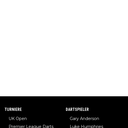
TURNIERE
DARTSPIELER
UK Open
Gary Anderson
Premier League Darts
Luke Humphries