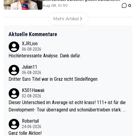
0
Aug 08, 10:30
Mehr Artikel
Aktuelle Kommentare
XJRLion
06-08-2026
Hochinteressante Analyse. Dank dafür.
Julian11
06-08-2026
Dritter Euro Titel war in Graz nicht Sindelfingen
K501Hawaii
02-08-2026
Dieser Unterschied im Average ist echt krass! 111+ ist für die
Development- Tour überragend und schonübertrieben stark. U
nter 60 im Ave dagegen eigentlich schon zu schwach - gerade
Robertuil
mal 40+ erst recht. Da gewinnst keinen Blumentopf - ist ja noc
24-06-2026
h krasser wie ein Pokalspiel eines Kreisligisten vs einem Bund
Ganz tolle Aktion!