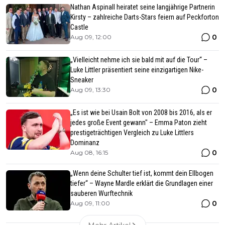
Nathan Aspinall heiratet seine langjährige Partnerin
Kirsty – zahlreiche Darts-Stars feiern auf Peckforton
Castle
0
Aug 09, 12:00
„Vielleicht nehme ich sie bald mit auf die Tour“ –
Luke Littler präsentiert seine einzigartigen Nike-
Sneaker
0
Aug 09, 13:30
„Es ist wie bei Usain Bolt von 2008 bis 2016, als er
jedes große Event gewann" – Emma Paton zieht
prestigeträchtigen Vergleich zu Luke Littlers
Dominanz
0
Aug 08, 16:15
„Wenn deine Schulter tief ist, kommt dein Ellbogen
tiefer“ – Wayne Mardle erklärt die Grundlagen einer
sauberen Wurftechnik
0
Aug 09, 11:00