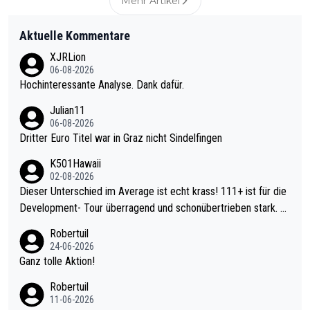
Mehr Artikel
Aktuelle Kommentare
XJRLion
06-08-2026
Hochinteressante Analyse. Dank dafür.
Julian11
06-08-2026
Dritter Euro Titel war in Graz nicht Sindelfingen
K501Hawaii
02-08-2026
Dieser Unterschied im Average ist echt krass! 111+ ist für die
Development- Tour überragend und schonübertrieben stark. U
nter 60 im Ave dagegen eigentlich schon zu schwach - gerade
Robertuil
mal 40+ erst recht. Da gewinnst keinen Blumentopf - ist ja noc
24-06-2026
h krasser wie ein Pokalspiel eines Kreisligisten vs einem Bund
Ganz tolle Aktion!
esligisten.
Robertuil
11-06-2026