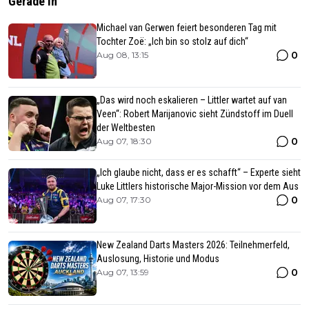
Gerade In
Michael van Gerwen feiert besonderen Tag mit
Tochter Zoë: „Ich bin so stolz auf dich“
0
Aug 08, 13:15
„Das wird noch eskalieren – Littler wartet auf van
Veen“: Robert Marijanovic sieht Zündstoff im Duell
der Weltbesten
0
Aug 07, 18:30
„Ich glaube nicht, dass er es schafft“ – Experte sieht
Luke Littlers historische Major-Mission vor dem Aus
0
Aug 07, 17:30
New Zealand Darts Masters 2026: Teilnehmerfeld,
Auslosung, Historie und Modus
0
Aug 07, 13:59