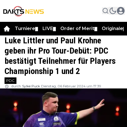
Turniere
LIVE
Order of Merit
Originale
▼
▼
▼
▼
Luke Littler und Paul Krohne
geben ihr Pro Tour-Debüt: PDC
bestätigt Teilnehmer für Players
Championship 1 und 2
PDC
durch
Sylke Puck
Dienstag, 06 Februar 2024 um 17:39