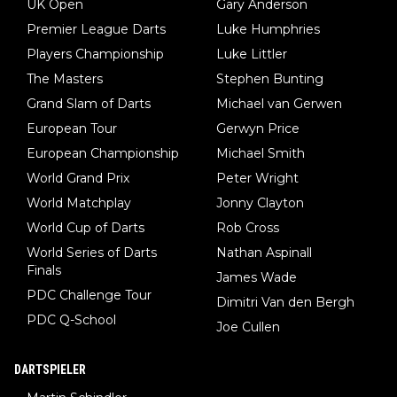
UK Open
Gary Anderson
Premier League Darts
Luke Humphries
Players Championship
Luke Littler
The Masters
Stephen Bunting
Grand Slam of Darts
Michael van Gerwen
European Tour
Gerwyn Price
European Championship
Michael Smith
World Grand Prix
Peter Wright
World Matchplay
Jonny Clayton
World Cup of Darts
Rob Cross
World Series of Darts
Nathan Aspinall
Finals
James Wade
PDC Challenge Tour
Dimitri Van den Bergh
PDC Q-School
Joe Cullen
DARTSPIELER