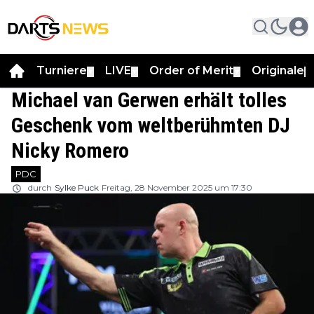
Turniere
LIVE
Order of Merit
Originale
▼
▼
▼
▼
Michael van Gerwen erhält tolles
Geschenk vom weltberühmten DJ
Nicky Romero
PDC
durch
Sylke Puck
Freitag, 28 November 2025 um 17:30