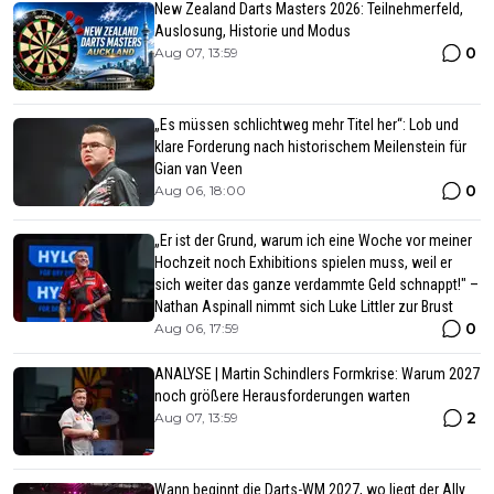
New Zealand Darts Masters 2026: Teilnehmerfeld,
Auslosung, Historie und Modus
0
Aug 07, 13:59
„Es müssen schlichtweg mehr Titel her“: Lob und
klare Forderung nach historischem Meilenstein für
Gian van Veen
0
Aug 06, 18:00
„Er ist der Grund, warum ich eine Woche vor meiner
Hochzeit noch Exhibitions spielen muss, weil er
sich weiter das ganze verdammte Geld schnappt!" –
Nathan Aspinall nimmt sich Luke Littler zur Brust
0
Aug 06, 17:59
ANALYSE | Martin Schindlers Formkrise: Warum 2027
noch größere Herausforderungen warten
2
Aug 07, 13:59
Wann beginnt die Darts-WM 2027, wo liegt der Ally