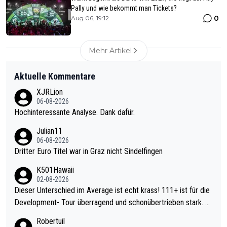
Pally und wie bekommt man Tickets?
0
Aug 06, 19:12
Mehr Artikel
Aktuelle Kommentare
XJRLion
06-08-2026
Hochinteressante Analyse. Dank dafür.
Julian11
06-08-2026
Dritter Euro Titel war in Graz nicht Sindelfingen
K501Hawaii
02-08-2026
Dieser Unterschied im Average ist echt krass! 111+ ist für die
Development- Tour überragend und schonübertrieben stark. U
nter 60 im Ave dagegen eigentlich schon zu schwach - gerade
Robertuil
mal 40+ erst recht. Da gewinnst keinen Blumentopf - ist ja noc