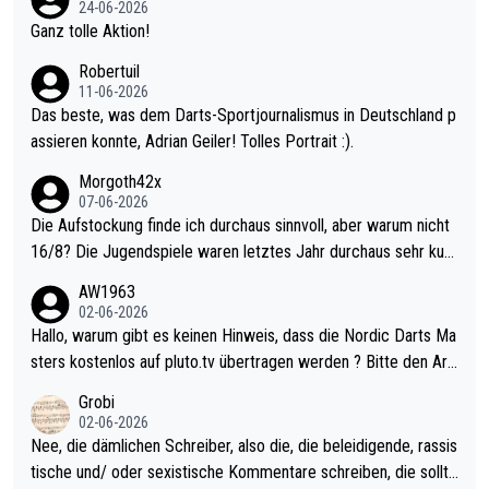
24-06-2026
h krasser wie ein Pokalspiel eines Kreisligisten vs einem Bund
Ganz tolle Aktion!
esligisten.
Robertuil
11-06-2026
Das beste, was dem Darts-Sportjournalismus in Deutschland p
assieren konnte, Adrian Geiler! Tolles Portrait :).
Morgoth42x
07-06-2026
Die Aufstockung finde ich durchaus sinnvoll, aber warum nicht
16/8? Die Jugendspiele waren letztes Jahr durchaus sehr kurz
weilig und besser anzuschauen, als manch Erwachsenenspiel.
AW1963
Allerdings ist Mitchell Lawrie als Nummer 1 der Welt eh qualifi
02-06-2026
ziert. Somit ändert die automatische Qualifikation des Weltmei
Hallo, warum gibt es keinen Hinweis, dass die Nordic Darts Ma
sters erstmal nichts. Ich denke sie wollen damit für nächstes J
sters kostenlos auf pluto.tv übertragen werden ? Bitte den Arti
ahr vorsorgen, denn da ist er alt genug für die PDC und wird w
kel aktualisieren, danke!
Grobi
ohl wenig WDF Turniere spielen. Dies war bei Archie Self letzt
02-06-2026
es Jahr der Fall. Er musste als amtierender Weltmeister durch
Nee, die dämlichen Schreiber, also die, die beleidigende, rassis
den Qualifier und ich glaube kaum, dass Mitchel sich das (in Ve
tische und/ oder sexistische Kommentare schreiben, die sollte
gas) antun würde, wenn er doch eigentlich die PDC-WM als Zi