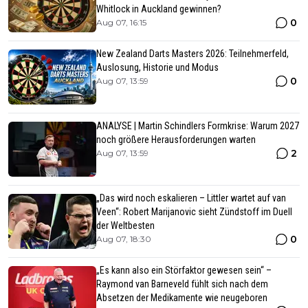
Whitlock in Auckland gewinnen?
0
Aug 07, 16:15
New Zealand Darts Masters 2026: Teilnehmerfeld,
Auslosung, Historie und Modus
0
Aug 07, 13:59
ANALYSE | Martin Schindlers Formkrise: Warum 2027
noch größere Herausforderungen warten
2
Aug 07, 13:59
„Das wird noch eskalieren – Littler wartet auf van
Veen“: Robert Marijanovic sieht Zündstoff im Duell
der Weltbesten
0
Aug 07, 18:30
„Es kann also ein Störfaktor gewesen sein“ –
Raymond van Barneveld fühlt sich nach dem
Absetzen der Medikamente wie neugeboren