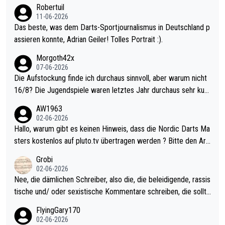
Robertuil
11-06-2026
Das beste, was dem Darts-Sportjournalismus in Deutschland p
assieren konnte, Adrian Geiler! Tolles Portrait :).
Morgoth42x
07-06-2026
Die Aufstockung finde ich durchaus sinnvoll, aber warum nicht
16/8? Die Jugendspiele waren letztes Jahr durchaus sehr kurz
weilig und besser anzuschauen, als manch Erwachsenenspiel.
AW1963
Allerdings ist Mitchell Lawrie als Nummer 1 der Welt eh qualifi
02-06-2026
ziert. Somit ändert die automatische Qualifikation des Weltmei
Hallo, warum gibt es keinen Hinweis, dass die Nordic Darts Ma
sters erstmal nichts. Ich denke sie wollen damit für nächstes J
sters kostenlos auf pluto.tv übertragen werden ? Bitte den Arti
ahr vorsorgen, denn da ist er alt genug für die PDC und wird w
kel aktualisieren, danke!
Grobi
ohl wenig WDF Turniere spielen. Dies war bei Archie Self letzt
02-06-2026
es Jahr der Fall. Er musste als amtierender Weltmeister durch
Nee, die dämlichen Schreiber, also die, die beleidigende, rassis
den Qualifier und ich glaube kaum, dass Mitchel sich das (in Ve
tische und/ oder sexistische Kommentare schreiben, die sollte
gas) antun würde, wenn er doch eigentlich die PDC-WM als Zi
n das einfach mal bleiben lassen. Sollten besser mal ihr eigene
FlyingGary170
el hat.
s Leben in den Griff kriegen. Nur eins wundert mich: Luke Little
02-06-2026