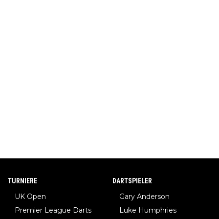
TURNIERE
DARTSPIELER
UK Open
Gary Anderson
Premier League Darts
Luke Humphries