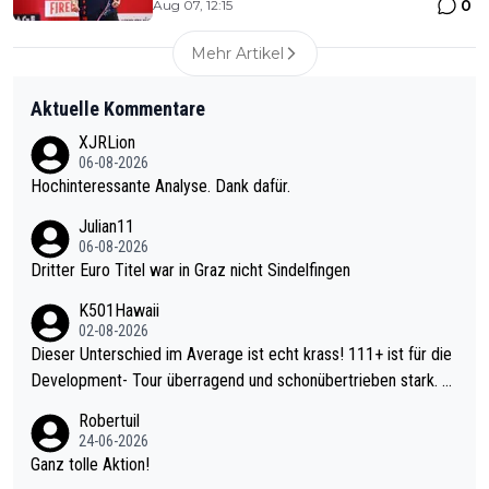
0
Aug 07, 12:15
Mehr Artikel
Aktuelle Kommentare
XJRLion
06-08-2026
Hochinteressante Analyse. Dank dafür.
Julian11
06-08-2026
Dritter Euro Titel war in Graz nicht Sindelfingen
K501Hawaii
02-08-2026
Dieser Unterschied im Average ist echt krass! 111+ ist für die
Development- Tour überragend und schonübertrieben stark. U
nter 60 im Ave dagegen eigentlich schon zu schwach - gerade
Robertuil
mal 40+ erst recht. Da gewinnst keinen Blumentopf - ist ja noc
24-06-2026
h krasser wie ein Pokalspiel eines Kreisligisten vs einem Bund
Ganz tolle Aktion!
esligisten.