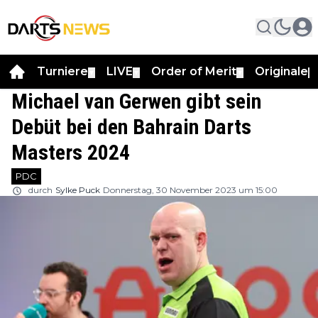
Turniere
LIVE
Order of Merit
Originale
▼
▼
▼
▼
Michael van Gerwen gibt sein
Debüt bei den Bahrain Darts
Masters 2024
PDC
durch
Sylke Puck
Donnerstag, 30 November 2023 um 15:00