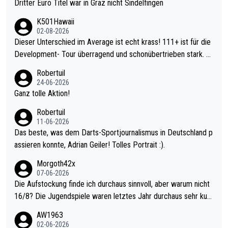
Dritter Euro Titel war in Graz nicht Sindelfingen
K501Hawaii
02-08-2026
Dieser Unterschied im Average ist echt krass! 111+ ist für die
Development- Tour überragend und schonübertrieben stark. U
nter 60 im Ave dagegen eigentlich schon zu schwach - gerade
Robertuil
mal 40+ erst recht. Da gewinnst keinen Blumentopf - ist ja noc
24-06-2026
h krasser wie ein Pokalspiel eines Kreisligisten vs einem Bund
Ganz tolle Aktion!
esligisten.
Robertuil
11-06-2026
Das beste, was dem Darts-Sportjournalismus in Deutschland p
assieren konnte, Adrian Geiler! Tolles Portrait :).
Morgoth42x
07-06-2026
Die Aufstockung finde ich durchaus sinnvoll, aber warum nicht
16/8? Die Jugendspiele waren letztes Jahr durchaus sehr kurz
weilig und besser anzuschauen, als manch Erwachsenenspiel.
AW1963
Allerdings ist Mitchell Lawrie als Nummer 1 der Welt eh qualifi
02-06-2026