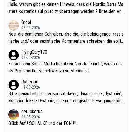
ziert. Somit ändert die automatische Qualifikation des Weltmei
Hallo, warum gibt es keinen Hinweis, dass die Nordic Darts Ma
sters erstmal nichts. Ich denke sie wollen damit für nächstes J
sters kostenlos auf pluto.tv übertragen werden ? Bitte den Arti
ahr vorsorgen, denn da ist er alt genug für die PDC und wird w
kel aktualisieren, danke!
Grobi
ohl wenig WDF Turniere spielen. Dies war bei Archie Self letzt
02-06-2026
es Jahr der Fall. Er musste als amtierender Weltmeister durch
Nee, die dämlichen Schreiber, also die, die beleidigende, rassis
den Qualifier und ich glaube kaum, dass Mitchel sich das (in Ve
tische und/ oder sexistische Kommentare schreiben, die sollte
gas) antun würde, wenn er doch eigentlich die PDC-WM als Zi
n das einfach mal bleiben lassen. Sollten besser mal ihr eigene
FlyingGary170
el hat.
s Leben in den Griff kriegen. Nur eins wundert mich: Luke Little
02-06-2026
r war doch neulich erst derjenige, der über Social Media GvV p
Einfach kein Social Media benutzen. Verstehe nicht, wieso das
rovoziert hat. Und Littlers Mutter schießt öfters mal gegen Ric
als Profisportler so schwer zu verstehen ist
ardo Pietreczko auf Social Media. Hmmmm. Finde den Fehler!
Robertuil
18-05-2026
Bitte genau hinhören: er spricht davon, dass er eine „dystonia“,
also eine fokale Dystonie, eine neurologische Bewegungsstöru
ng, bei der unkontrolliert Bewegungen und Krämpfe erzeugt w
derJoker04
erden, im Arm hat. Und, dass Medikamente ihm helfen! Ich glau
09-05-2026
be immer noch, dass sehr viele der Dartits-Fälle fälschlich psy
Glück Auf ! SCHALKE und der FCN !!!
chologisiert werden und eigentlich fokale Dystonien sind. Und