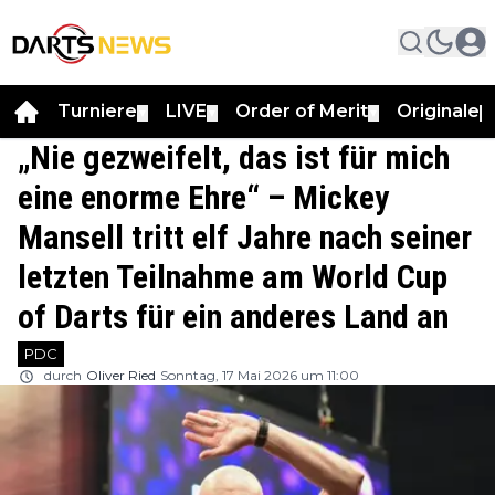
Turniere
LIVE
Order of Merit
Originale
▼
▼
▼
▼
„Nie gezweifelt, das ist für mich
eine enorme Ehre“ – Mickey
Mansell tritt elf Jahre nach seiner
letzten Teilnahme am World Cup
of Darts für ein anderes Land an
PDC
durch
Oliver Ried
Sonntag, 17 Mai 2026 um 11:00