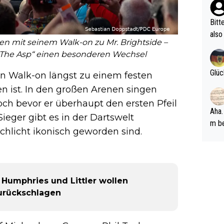
ehle
Bitt
also
ren mit seinem Walk-on zu Mr. Brightside –
ung,
nt „The Asp“ einen besonderen Wechsel
werd
aube
Glüc
ein Walk-on längst zu einem festen
sych
n ist. In den großen Arenen singen
d di
ch bevor er überhaupt den ersten Pfeil
e ma
Aha.
ieger gibt es in der Dartswelt
n…
m be
chlicht ikonisch geworden sind.
ft s
Männ
rper
Spiele
: Humphries und Littler wollen
esch
urückschlagen
ar m