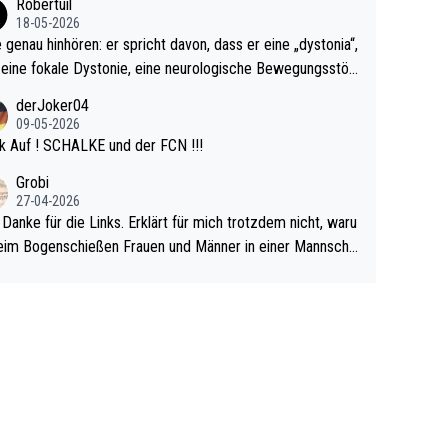
Robertuil
r!
18-05-2026
e genau hinhören: er spricht davon, dass er eine „dystonia“,
 eine fokale Dystonie, eine neurologische Bewegungsstör
 bei der unkontrolliert Bewegungen und Krämpfe erzeugt
derJoker04
en, im Arm hat. Und, dass Medikamente ihm helfen! Ich gl
09-05-2026
 immer noch, dass sehr viele der Dartits-Fälle fälschlich p
k Auf ! SCHALKE und der FCN !!!
ologisiert werden und eigentlich fokale Dystonien sind. Un
Grobi
ese könnten teils wirksam behandelt werden! Dafür müsst
27-04-2026
n nur zum Neurologen und nicht zum Mentaltrainer gehe
 Danke für die Links. Erklärt für mich trotzdem nicht, waru
im Bogenschießen Frauen und Männer in einer Mannscha
pielen. Und beim Dressurreiten sind ebenfalls Frauen und
er in einer Mannschaft und das, obwohl hier auch eine Kö
lichkeit vorausgesetzt ist. Gilt sogar bei den olympischen
n! Der Podcast "Tops Tops Tops" (Folgen 70 und 72) b
äftigt sich ausführlich, sachlich und absolut nachvollziehb
it dem Thema.