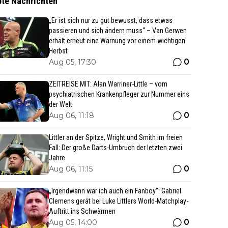
bte Nachrichten
„Er ist sich nur zu gut bewusst, dass etwas
passieren und sich ändern muss“ – Van Gerwen
erhält erneut eine Warnung vor einem wichtigen
Herbst
0
Aug 05, 17:30
ZEITREISE MIT: Alan Warriner-Little – vom
psychiatrischen Krankenpfleger zur Nummer eins
der Welt
0
Aug 06, 11:18
Littler an der Spitze, Wright und Smith im freien
Fall: Der große Darts-Umbruch der letzten zwei
Jahre
0
Aug 06, 11:15
„Irgendwann war ich auch ein Fanboy“: Gabriel
Clemens gerät bei Luke Littlers World-Matchplay-
Auftritt ins Schwärmen
0
Aug 05, 14:00