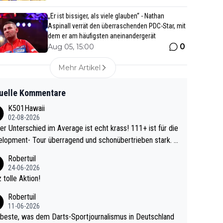
„Er ist bissiger, als viele glauben“ - Nathan
Aspinall verrät den überraschenden PDC-Star, mit
dem er am häufigsten aneinandergerät
0
Aug 05, 15:00
Mehr Artikel
uelle Kommentare
K501Hawaii
02-08-2026
r Unterschied im Average ist echt krass! 111+ ist für die
lopment- Tour überragend und schonübertrieben stark. U
 Ave dagegen eigentlich schon zu schwach - gerad
Robertuil
st recht. Da gewinnst keinen Blumentopf - ist ja n
24-06-2026
kalspiel eines Kreisligisten vs einem Bu
 tolle Aktion!
ligisten.
Robertuil
11-06-2026
beste, was dem Darts-Sportjournalismus in Deutschland