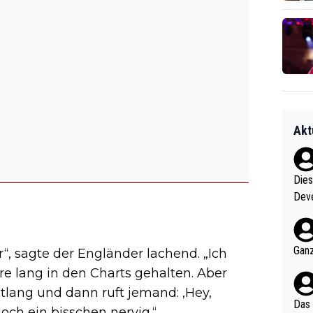
Akt
Diese
Deve
nter 60 im
e mal 40+ er
och krasser wie ein Po
Ganz
r“, sagte der Engländer lachend. „Ich
ndes
re lang in den Charts gehalten. Aber
tlang und dann ruft jemand: ‚Hey,
Das 
och ein bisschen nervig.“