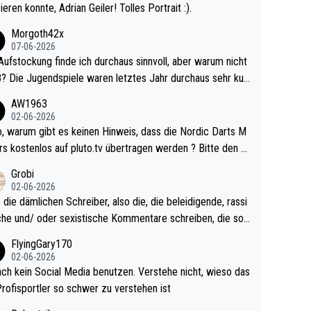
ieren konnte, Adrian Geiler! Tolles Portrait :).
Morgoth42x
07-06-2026
Aufstockung finde ich durchaus sinnvoll, aber warum nicht
r durchaus sehr kur
lig und besser anzuschauen, als manch Erwachsenenspie
AW1963
02-06-2026
ert. Somit ändert die automatische Qualifikation des Weltm
e Nordic Darts M
mal nichts. Ich denke sie wollen damit für nächste
rs kostenlos auf pluto.tv übertragen werden ? Bitte den A
hr vorsorgen, denn da ist er alt genug für die PDC und wir
el aktualisieren, danke!
Grobi
hl wenig WDF Turniere spielen. Dies war bei Archie Self l
02-06-2026
es Jahr der Fall. Er musste als amtierender Weltmeister d
 die dämlichen Schreiber, also die, die beleidigende, rassi
 den Qualifier und ich glaube kaum, dass Mitchel sich das
che und/ oder sexistische Kommentare schreiben, die soll
Vegas) antun würde, wenn er doch eigentlich die PDC-WM
das einfach mal bleiben lassen. Sollten besser mal ihr eige
FlyingGary170
iel hat.
Leben in den Griff kriegen. Nur eins wundert mich: Luke Li
02-06-2026
r war doch neulich erst derjenige, der über Social Media G
ach kein Social Media benutzen. Verstehe nicht, wieso das
rovoziert hat. Und Littlers Mutter schießt öfters mal gege
Profisportler so schwer zu verstehen ist
cardo Pietreczko auf Social Media. Hmmmm. Finde den F