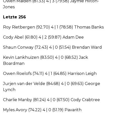
Owen Maiden (81.33) 4 | 3 (79.58) Jaymie Hilton-
Jones
Letzte 256
Roy Rietbergen (92.70) 4 | 1 (78.58) Thomas Banks
Cody Abel (61.80) 4 | 2 (59.87) Adam Dee
Shaun Conway (72.43) 4 | 0 (51.54) Brendan Ward
Kevin Lankhuizen (83.50) 4 | 0 (68.52) Jack
Boardman
Owen Roelofs (74.11) 4 | 1 (64.85) Harrison Leigh
Jurjen van der Velde (84.68) 4 | 0 (69.63) George
Lynch
Charlie Manby (81.24) 4 | 0 (67.50) Cody Crabtree
Myles Avory (74.22) 4 | 0 (51.19) Pavarith