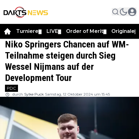
Turniere
LIVE
Order of Merit
Originale
▼
▼
▼
▼
Niko Springers Chancen auf WM-
Teilnahme steigen durch Sieg
Wessel Nijmans auf der
Development Tour
PDC
durch
Sylke Puck
Samstag, 12 Oktober 2024 um 15:45