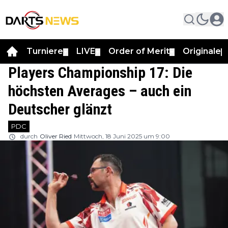
Turniere
LIVE
Order of Merit
Originale
▼
▼
▼
▼
Players Championship 17: Die
höchsten Averages – auch ein
Deutscher glänzt
PDC
durch
Oliver Ried
Mittwoch, 18 Juni 2025 um 9:00