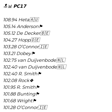
🔝📊 𝗣𝗖𝟭𝟳
108.94 Heta🇦🇺
105.14 Anderson🏴󠁧󠁢󠁳󠁣󠁴󠁿
105.12 De Decker🇧🇪
104.27 Hopp🇩🇪
103.28 O’Connor🇮🇪
103.21 Dobey🏴󠁧󠁢󠁥󠁮󠁧󠁿
102.75 van Duijvenbode🇳🇱
102.40 van Duijvenbode🇳🇱
102.40 R. Smith🏴󠁧󠁢󠁥󠁮󠁧󠁿
102.08 Rock🍀
101.95 R. Smith🏴󠁧󠁢󠁥󠁮󠁧󠁿
101.88 Bunting🏴󠁧󠁢󠁥󠁮󠁧󠁿
101.68 Wright🏴󠁧󠁢󠁳󠁣󠁴󠁿
101.28 O’Connor🇮🇪