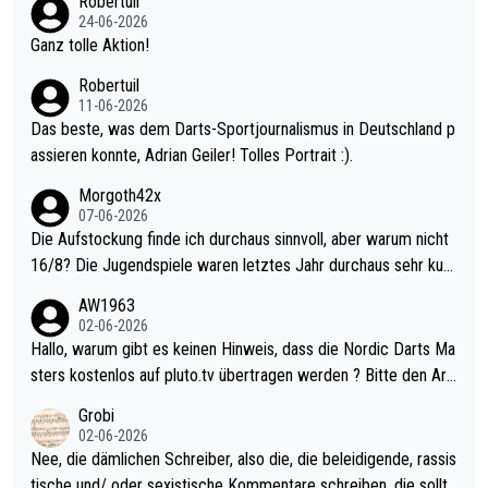
Robertuil
mal 40+ erst recht. Da gewinnst keinen Blumentopf - ist ja noc
24-06-2026
h krasser wie ein Pokalspiel eines Kreisligisten vs einem Bund
Ganz tolle Aktion!
esligisten.
Robertuil
11-06-2026
Das beste, was dem Darts-Sportjournalismus in Deutschland p
assieren konnte, Adrian Geiler! Tolles Portrait :).
Morgoth42x
07-06-2026
Die Aufstockung finde ich durchaus sinnvoll, aber warum nicht
16/8? Die Jugendspiele waren letztes Jahr durchaus sehr kurz
weilig und besser anzuschauen, als manch Erwachsenenspiel.
AW1963
Allerdings ist Mitchell Lawrie als Nummer 1 der Welt eh qualifi
02-06-2026
ziert. Somit ändert die automatische Qualifikation des Weltmei
Hallo, warum gibt es keinen Hinweis, dass die Nordic Darts Ma
sters erstmal nichts. Ich denke sie wollen damit für nächstes J
sters kostenlos auf pluto.tv übertragen werden ? Bitte den Arti
ahr vorsorgen, denn da ist er alt genug für die PDC und wird w
kel aktualisieren, danke!
Grobi
ohl wenig WDF Turniere spielen. Dies war bei Archie Self letzt
02-06-2026
es Jahr der Fall. Er musste als amtierender Weltmeister durch
Nee, die dämlichen Schreiber, also die, die beleidigende, rassis
den Qualifier und ich glaube kaum, dass Mitchel sich das (in Ve
tische und/ oder sexistische Kommentare schreiben, die sollte