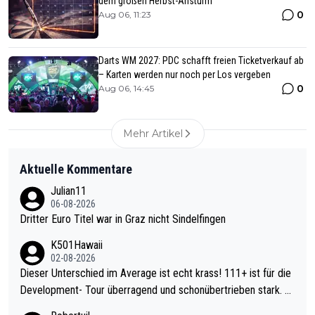
dem großen Herbst-Ansturm
0
Aug 06, 11:23
Darts WM 2027: PDC schafft freien Ticketverkauf ab
– Karten werden nur noch per Los vergeben
0
Aug 06, 14:45
Mehr Artikel
Aktuelle Kommentare
Julian11
06-08-2026
Dritter Euro Titel war in Graz nicht Sindelfingen
K501Hawaii
02-08-2026
Dieser Unterschied im Average ist echt krass! 111+ ist für die
Development- Tour überragend und schonübertrieben stark. U
nter 60 im Ave dagegen eigentlich schon zu schwach - gerade