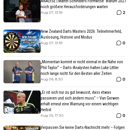
ANALYSE | Martin Schindlers Formkrise: Warum 2027
noch größere Herausforderungen warten
2
Aug 07, 13:59
New Zealand Darts Masters 2026: Teilnehmerfeld,
Auslosung, Historie und Modus
0
Aug 07, 13:59
„Momentan kommt er nicht einmal in die Nähe von
Phil Taylor“ – Darts-Analysten halten Luke Littler
noch lange nicht für den Besten aller Zeiten
0
Aug 06, 8:30
„Er ist sich nur zu gut bewusst, dass etwas
passieren und sich ändern muss“ – Van Gerwen
erhält erneut eine Warnung vor einem wichtigen
Herbst
0
Aug 05, 17:30
Verpassen Sie keine Darts-Nachricht mehr – Folgen