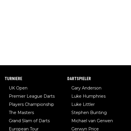
TURNIERE
DARTSPIELER
UK Open
Gary Anderson
Premier League Darts
Luke Humphries
Players Championship
Luke Littler
The Masters
Stephen Bunting
Grand Slam of Darts
Michael van Gerwen
European Tour
Gerwyn Price