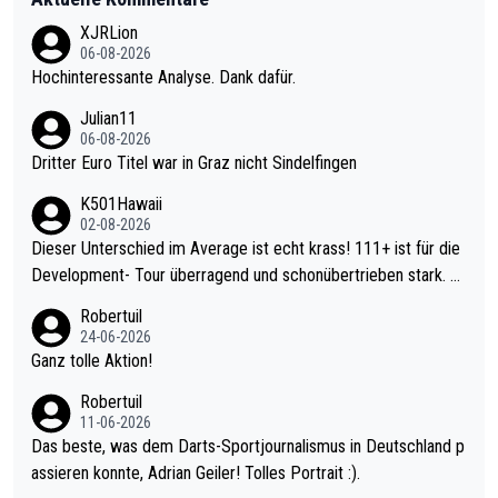
XJRLion
06-08-2026
Hochinteressante Analyse. Dank dafür.
Julian11
06-08-2026
Dritter Euro Titel war in Graz nicht Sindelfingen
K501Hawaii
02-08-2026
Dieser Unterschied im Average ist echt krass! 111+ ist für die
Development- Tour überragend und schonübertrieben stark. U
nter 60 im Ave dagegen eigentlich schon zu schwach - gerade
Robertuil
mal 40+ erst recht. Da gewinnst keinen Blumentopf - ist ja noc
24-06-2026
h krasser wie ein Pokalspiel eines Kreisligisten vs einem Bund
Ganz tolle Aktion!
esligisten.
Robertuil
11-06-2026
Das beste, was dem Darts-Sportjournalismus in Deutschland p
assieren konnte, Adrian Geiler! Tolles Portrait :).