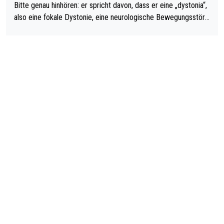
Bitte genau hinhören: er spricht davon, dass er eine „dystonia“,
also eine fokale Dystonie, eine neurologische Bewegungsstöru
ng, bei der unkontrolliert Bewegungen und Krämpfe erzeugt w
erden, im Arm hat. Und, dass Medikamente ihm helfen! Ich glau
be immer noch, dass sehr viele der Dartits-Fälle fälschlich psy
chologisiert werden und eigentlich fokale Dystonien sind. Und
diese könnten teils wirksam behandelt werden! Dafür müsste
man nur zum Neurologen und nicht zum Mentaltrainer gehen…