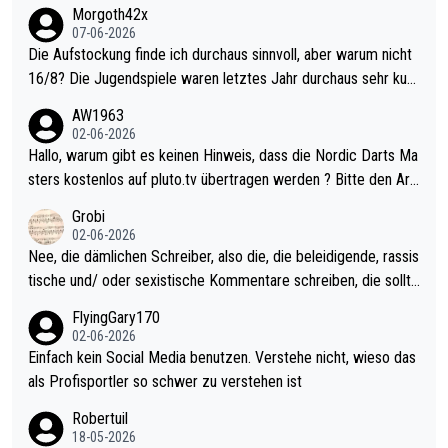
Morgoth42x
07-06-2026
Die Aufstockung finde ich durchaus sinnvoll, aber warum nicht
16/8? Die Jugendspiele waren letztes Jahr durchaus sehr kurz
weilig und besser anzuschauen, als manch Erwachsenenspiel.
AW1963
Allerdings ist Mitchell Lawrie als Nummer 1 der Welt eh qualifi
02-06-2026
ziert. Somit ändert die automatische Qualifikation des Weltmei
Hallo, warum gibt es keinen Hinweis, dass die Nordic Darts Ma
sters erstmal nichts. Ich denke sie wollen damit für nächstes J
sters kostenlos auf pluto.tv übertragen werden ? Bitte den Arti
ahr vorsorgen, denn da ist er alt genug für die PDC und wird w
kel aktualisieren, danke!
Grobi
ohl wenig WDF Turniere spielen. Dies war bei Archie Self letzt
02-06-2026
es Jahr der Fall. Er musste als amtierender Weltmeister durch
Nee, die dämlichen Schreiber, also die, die beleidigende, rassis
den Qualifier und ich glaube kaum, dass Mitchel sich das (in Ve
tische und/ oder sexistische Kommentare schreiben, die sollte
gas) antun würde, wenn er doch eigentlich die PDC-WM als Zi
n das einfach mal bleiben lassen. Sollten besser mal ihr eigene
FlyingGary170
el hat.
s Leben in den Griff kriegen. Nur eins wundert mich: Luke Little
02-06-2026
r war doch neulich erst derjenige, der über Social Media GvV p
Einfach kein Social Media benutzen. Verstehe nicht, wieso das
rovoziert hat. Und Littlers Mutter schießt öfters mal gegen Ric
als Profisportler so schwer zu verstehen ist
ardo Pietreczko auf Social Media. Hmmmm. Finde den Fehler!
Robertuil
18-05-2026