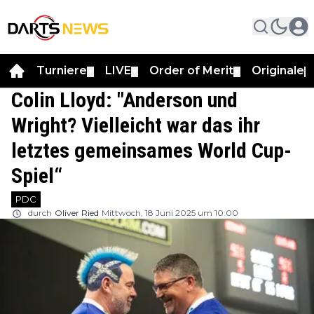
Turniere
LIVE
Order of Merit
Originale
▼
▼
▼
▼
Colin Lloyd: "Anderson und
Wright? Vielleicht war das ihr
letztes gemeinsames World Cup-
Spiel“
PDC
durch
Oliver Ried
Mittwoch, 18 Juni 2025 um 10:00