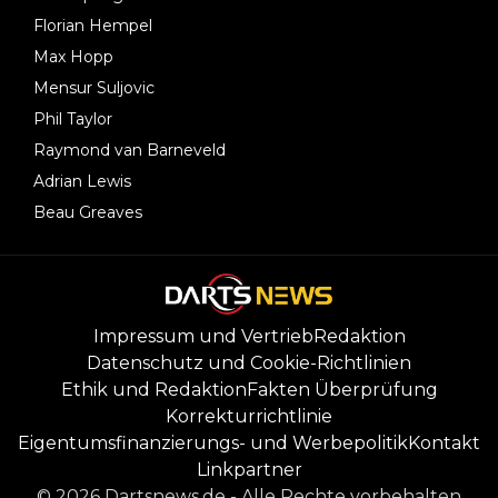
Florian Hempel
Max Hopp
Mensur Suljovic
Phil Taylor
Raymond van Barneveld
Adrian Lewis
Beau Greaves
Impressum und Vertrieb
Redaktion
Datenschutz und Cookie-Richtlinien
Ethik und Redaktion
Fakten Überprüfung
Korrekturrichtlinie
Eigentumsfinanzierungs- und Werbepolitik
Kontakt
Linkpartner
©
2026
Dartsnews.de
-
Alle Rechte vorbehalten