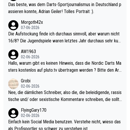
Das beste, was dem Darts-Sportjournalismus in Deutschland p
assieren konnte, Adrian Geiler! Tolles Portrait :).
Morgoth42x
07-06-2026
Die Aufstockung finde ich durchaus sinnvoll, aber warum nicht
16/8? Die Jugendspiele waren letztes Jahr durchaus sehr kurz
weilig und besser anzuschauen, als manch Erwachsenenspiel.
AW1963
Allerdings ist Mitchell Lawrie als Nummer 1 der Welt eh qualifi
02-06-2026
ziert. Somit ändert die automatische Qualifikation des Weltmei
Hallo, warum gibt es keinen Hinweis, dass die Nordic Darts Ma
sters erstmal nichts. Ich denke sie wollen damit für nächstes J
sters kostenlos auf pluto.tv übertragen werden ? Bitte den Arti
ahr vorsorgen, denn da ist er alt genug für die PDC und wird w
kel aktualisieren, danke!
Grobi
ohl wenig WDF Turniere spielen. Dies war bei Archie Self letzt
02-06-2026
es Jahr der Fall. Er musste als amtierender Weltmeister durch
Nee, die dämlichen Schreiber, also die, die beleidigende, rassis
den Qualifier und ich glaube kaum, dass Mitchel sich das (in Ve
tische und/ oder sexistische Kommentare schreiben, die sollte
gas) antun würde, wenn er doch eigentlich die PDC-WM als Zi
n das einfach mal bleiben lassen. Sollten besser mal ihr eigene
FlyingGary170
el hat.
s Leben in den Griff kriegen. Nur eins wundert mich: Luke Little
02-06-2026
r war doch neulich erst derjenige, der über Social Media GvV p
Einfach kein Social Media benutzen. Verstehe nicht, wieso das
rovoziert hat. Und Littlers Mutter schießt öfters mal gegen Ric
als Profisportler so schwer zu verstehen ist