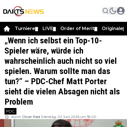
Turniere
LIVE
Order of Merit
Originale
▼
▼
▼
▼
„Wenn ich selbst ein Top-10-
Spieler wäre, würde ich
wahrscheinlich auch nicht so viel
spielen. Warum sollte man das
tun?“ – PDC-Chef Matt Porter
sieht die vielen Absagen nicht als
Problem
PDC
durch
Oliver Ried
Dienstag, 02 Juni 2026 um 18:00