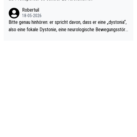
ardo Pietreczko auf Social Media. Hmmmm. Finde den Fehler!
Robertuil
18-05-2026
Bitte genau hinhören: er spricht davon, dass er eine „dystonia“,
also eine fokale Dystonie, eine neurologische Bewegungsstöru
ng, bei der unkontrolliert Bewegungen und Krämpfe erzeugt w
erden, im Arm hat. Und, dass Medikamente ihm helfen! Ich glau
be immer noch, dass sehr viele der Dartits-Fälle fälschlich psy
chologisiert werden und eigentlich fokale Dystonien sind. Und
diese könnten teils wirksam behandelt werden! Dafür müsste
man nur zum Neurologen und nicht zum Mentaltrainer gehen…