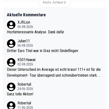
Mehr Artikel
Aktuelle Kommentare
XJRLion
06-08-2026
Hochinteressante Analyse. Dank dafür.
Julian11
06-08-2026
Dritter Euro Titel war in Graz nicht Sindelfingen
K501Hawaii
02-08-2026
Dieser Unterschied im Average ist echt krass! 111+ ist für die
Development- Tour überragend und schonübertrieben stark. U
nter 60 im Ave dagegen eigentlich schon zu schwach - gerade
Robertuil
mal 40+ erst recht. Da gewinnst keinen Blumentopf - ist ja noc
24-06-2026
h krasser wie ein Pokalspiel eines Kreisligisten vs einem Bund
Ganz tolle Aktion!
esligisten.
Robertuil
11-06-2026