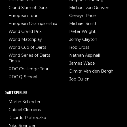
Grand Slam of Darts
Michael van Gerwen
European Tour
Gerwyn Price
European Championship
Michael Smith
World Grand Prix
Peter Wright
World Matchplay
Jonny Clayton
World Cup of Darts
Rob Cross
World Series of Darts
Nathan Aspinall
Finals
James Wade
PDC Challenge Tour
Dimitri Van den Bergh
PDC Q-School
Joe Cullen
DARTSPIELER
Martin Schindler
Gabriel Clemens
Ricardo Pietreczko
Niko Springer