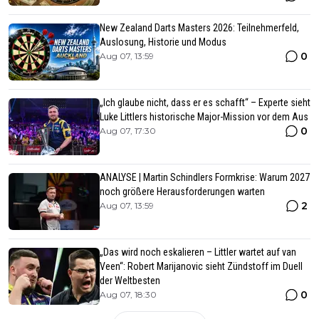
New Zealand Darts Masters 2026: Teilnehmerfeld,
Auslosung, Historie und Modus
0
Aug 07, 13:59
„Ich glaube nicht, dass er es schafft“ – Experte sieht
Luke Littlers historische Major-Mission vor dem Aus
0
Aug 07, 17:30
ANALYSE | Martin Schindlers Formkrise: Warum 2027
noch größere Herausforderungen warten
2
Aug 07, 13:59
„Das wird noch eskalieren – Littler wartet auf van
Veen“: Robert Marijanovic sieht Zündstoff im Duell
der Weltbesten
0
Aug 07, 18:30