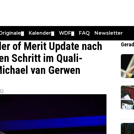
Originale
Kalender
WDF
FAQ
Newsletter
▼
▼
▼
er of Merit Update nach
Gerad
en Schritt im Quali-
Michael van Gerwen
12