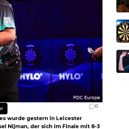
0
e!
es wurde gestern in Leicester
l Nijman, der sich im Finale mit 8-3