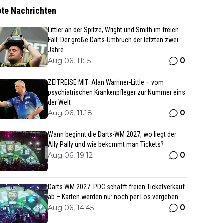
bte Nachrichten
Littler an der Spitze, Wright und Smith im freien
Fall: Der große Darts-Umbruch der letzten zwei
Jahre
0
Aug 06, 11:15
ZEITREISE MIT: Alan Warriner-Little – vom
psychiatrischen Krankenpfleger zur Nummer eins
der Welt
0
Aug 06, 11:18
Wann beginnt die Darts-WM 2027, wo liegt der
Ally Pally und wie bekommt man Tickets?
0
Aug 06, 19:12
Darts WM 2027: PDC schafft freien Ticketverkauf
ab – Karten werden nur noch per Los vergeben
0
Aug 06, 14:45