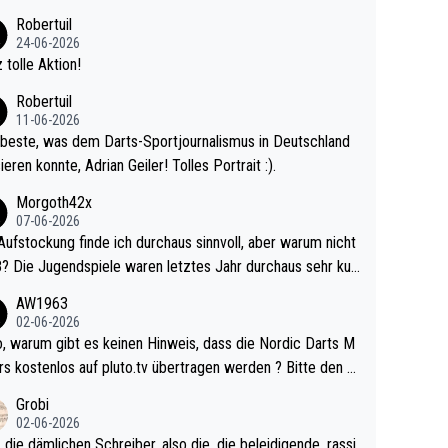
 Ave dagegen eigentlich schon zu schwach - gerad
Robertuil
st recht. Da gewinnst keinen Blumentopf - ist ja n
24-06-2026
kalspiel eines Kreisligisten vs einem Bu
 tolle Aktion!
ligisten.
Robertuil
11-06-2026
beste, was dem Darts-Sportjournalismus in Deutschland
ieren konnte, Adrian Geiler! Tolles Portrait :).
Morgoth42x
07-06-2026
Aufstockung finde ich durchaus sinnvoll, aber warum nicht
r durchaus sehr kur
lig und besser anzuschauen, als manch Erwachsenenspie
AW1963
02-06-2026
ert. Somit ändert die automatische Qualifikation des Weltm
e Nordic Darts M
mal nichts. Ich denke sie wollen damit für nächste
rs kostenlos auf pluto.tv übertragen werden ? Bitte den A
hr vorsorgen, denn da ist er alt genug für die PDC und wir
el aktualisieren, danke!
Grobi
hl wenig WDF Turniere spielen. Dies war bei Archie Self l
02-06-2026
es Jahr der Fall. Er musste als amtierender Weltmeister d
 die dämlichen Schreiber, also die, die beleidigende, rassi