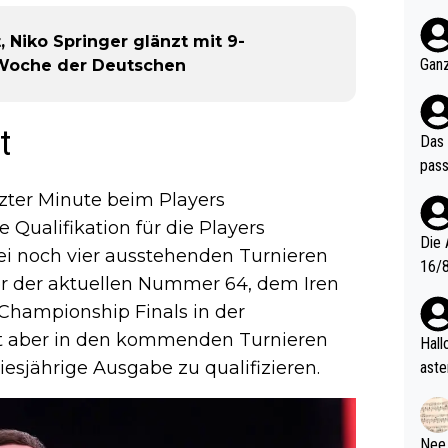
nter 60 im
e mal 40+ er
 Niko Springer glänzt mit 9-
och krasser wie ein Po
Ganz
r-Woche der Deutschen
ndes
t
Das 
pass
tzter Minute beim Players
Qualifikation für die Players
Die 
ei noch vier ausstehenden Turnieren
16/8? Die Jugendspiele waren letztes Jah
ter der aktuellen Nummer 64, dem Iren
zwei
 Championship Finals in der
l. Allerdings ist Mitchell Lawrie als Nummer 1 der Welt eh quali
t aber in den kommenden Turnieren
fizi
Hallo, warum gibt es keinen Hinweis, dass di
eisters erst
diesjährige Ausgabe zu qualifizieren.
aste
s Ja
rtik
d wo
etzt
Nee,