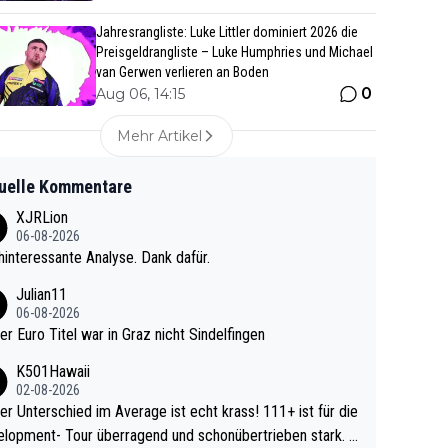
Jahresrangliste: Luke Littler dominiert 2026 die
Preisgeldrangliste – Luke Humphries und Michael
van Gerwen verlieren an Boden
0
Aug 06, 14:15
Mehr Artikel
uelle Kommentare
XJRLion
06-08-2026
interessante Analyse. Dank dafür.
Julian11
06-08-2026
ter Euro Titel war in Graz nicht Sindelfingen
K501Hawaii
02-08-2026
r Unterschied im Average ist echt krass! 111+ ist für die
lopment- Tour überragend und schonübertrieben stark. U