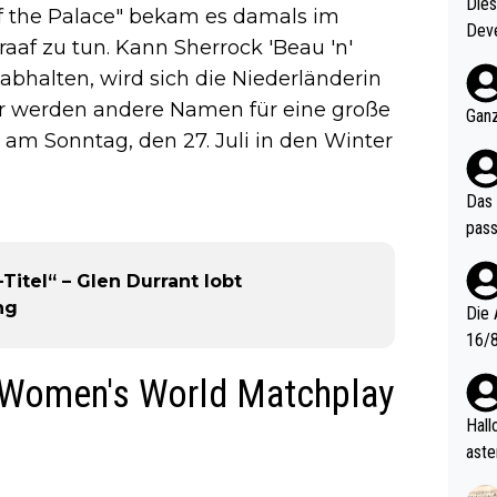
Diese
of the Palace" bekam es damals im
Deve
raaf zu tun. Kann Sherrock 'Beau 'n'
nter 60 im
abhalten, wird sich die Niederländerin
e mal 40+ er
er werden andere Namen für eine große
och krasser wie ein Po
Ganz
ndes
 am Sonntag, den 27. Juli in den Winter
Das 
pass
-Titel“ – Glen Durrant lobt
ng
Die 
16/8? Die Jugendspiele waren letztes Jah
zwei
s Women's World Matchplay
l. Allerdings ist Mitchell Lawrie als Nummer 1 der Welt eh quali
fizi
Hallo, warum gibt es keinen Hinweis, dass di
eisters erst
aste
s Ja
rtik