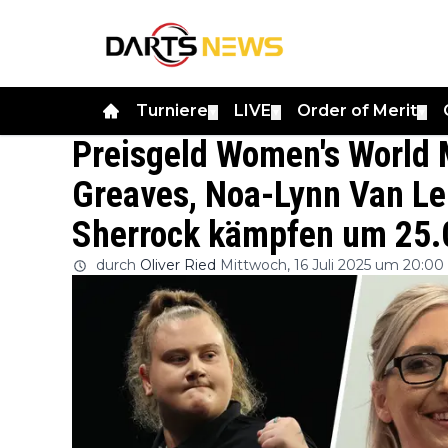
Turniere
LIVE
Order of Merit
▼
▼
▼
Preisgeld Women's World 
Greaves, Noa-Lynn Van Le
Sherrock kämpfen um 25.
durch
Oliver Ried
Mittwoch, 16 Juli 2025 um 20:00