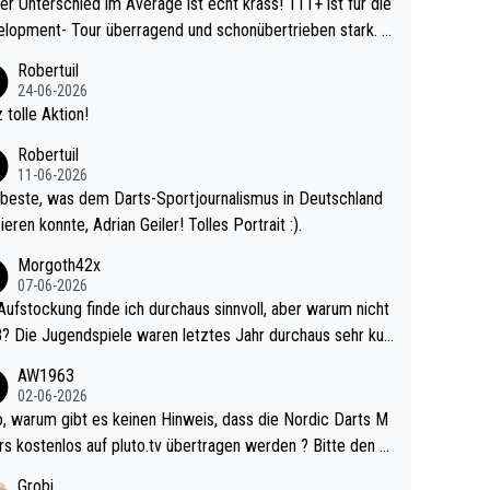
r Unterschied im Average ist echt krass! 111+ ist für die
lopment- Tour überragend und schonübertrieben stark. U
 Ave dagegen eigentlich schon zu schwach - gerad
Robertuil
st recht. Da gewinnst keinen Blumentopf - ist ja n
24-06-2026
kalspiel eines Kreisligisten vs einem Bu
 tolle Aktion!
ligisten.
Robertuil
11-06-2026
beste, was dem Darts-Sportjournalismus in Deutschland
ieren konnte, Adrian Geiler! Tolles Portrait :).
Morgoth42x
07-06-2026
Aufstockung finde ich durchaus sinnvoll, aber warum nicht
r durchaus sehr kur
lig und besser anzuschauen, als manch Erwachsenenspie
AW1963
02-06-2026
ert. Somit ändert die automatische Qualifikation des Weltm
e Nordic Darts M
mal nichts. Ich denke sie wollen damit für nächste
rs kostenlos auf pluto.tv übertragen werden ? Bitte den A
hr vorsorgen, denn da ist er alt genug für die PDC und wir
el aktualisieren, danke!
Grobi