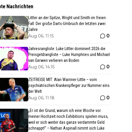
bte Nachrichten
Littler an der Spitze, Wright und Smith im freien
Fall: Der große Darts-Umbruch der letzten zwei
Jahre
0
Aug 06, 11:15
Jahresrangliste: Luke Littler dominiert 2026 die
Preisgeldrangliste – Luke Humphries und Michael
van Gerwen verlieren an Boden
0
Aug 06, 14:15
ZEITREISE MIT: Alan Warriner-Little – vom
psychiatrischen Krankenpfleger zur Nummer eins
der Welt
0
Aug 06, 11:18
„Er ist der Grund, warum ich eine Woche vor
meiner Hochzeit noch Exhibitions spielen muss,
weil er sich weiter das ganze verdammte Geld
schnappt!" – Nathan Aspinall nimmt sich Luke