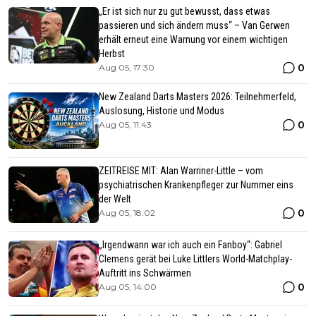
„Er ist sich nur zu gut bewusst, dass etwas
passieren und sich ändern muss“ – Van Gerwen
erhält erneut eine Warnung vor einem wichtigen
Herbst
0
Aug 05, 17:30
New Zealand Darts Masters 2026: Teilnehmerfeld,
Auslosung, Historie und Modus
0
Aug 05, 11:43
ZEITREISE MIT: Alan Warriner-Little – vom
psychiatrischen Krankenpfleger zur Nummer eins
der Welt
0
Aug 05, 18:02
„Irgendwann war ich auch ein Fanboy“: Gabriel
Clemens gerät bei Luke Littlers World-Matchplay-
Auftritt ins Schwärmen
0
Aug 05, 14:00