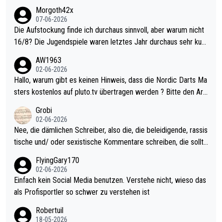
Morgoth42x
07-06-2026
Die Aufstockung finde ich durchaus sinnvoll, aber warum nicht
16/8? Die Jugendspiele waren letztes Jahr durchaus sehr kurz
weilig und besser anzuschauen, als manch Erwachsenenspiel.
AW1963
Allerdings ist Mitchell Lawrie als Nummer 1 der Welt eh qualifi
02-06-2026
ziert. Somit ändert die automatische Qualifikation des Weltmei
Hallo, warum gibt es keinen Hinweis, dass die Nordic Darts Ma
sters erstmal nichts. Ich denke sie wollen damit für nächstes J
sters kostenlos auf pluto.tv übertragen werden ? Bitte den Arti
ahr vorsorgen, denn da ist er alt genug für die PDC und wird w
kel aktualisieren, danke!
Grobi
ohl wenig WDF Turniere spielen. Dies war bei Archie Self letzt
02-06-2026
es Jahr der Fall. Er musste als amtierender Weltmeister durch
Nee, die dämlichen Schreiber, also die, die beleidigende, rassis
den Qualifier und ich glaube kaum, dass Mitchel sich das (in Ve
tische und/ oder sexistische Kommentare schreiben, die sollte
gas) antun würde, wenn er doch eigentlich die PDC-WM als Zi
n das einfach mal bleiben lassen. Sollten besser mal ihr eigene
FlyingGary170
el hat.
s Leben in den Griff kriegen. Nur eins wundert mich: Luke Little
02-06-2026
r war doch neulich erst derjenige, der über Social Media GvV p
Einfach kein Social Media benutzen. Verstehe nicht, wieso das
rovoziert hat. Und Littlers Mutter schießt öfters mal gegen Ric
als Profisportler so schwer zu verstehen ist
ardo Pietreczko auf Social Media. Hmmmm. Finde den Fehler!
Robertuil
18-05-2026