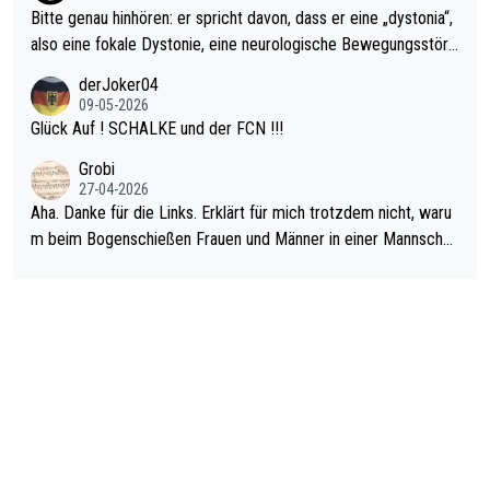
Bitte genau hinhören: er spricht davon, dass er eine „dystonia“,
also eine fokale Dystonie, eine neurologische Bewegungsstöru
ng, bei der unkontrolliert Bewegungen und Krämpfe erzeugt w
derJoker04
erden, im Arm hat. Und, dass Medikamente ihm helfen! Ich glau
09-05-2026
be immer noch, dass sehr viele der Dartits-Fälle fälschlich psy
Glück Auf ! SCHALKE und der FCN !!!
chologisiert werden und eigentlich fokale Dystonien sind. Und
Grobi
diese könnten teils wirksam behandelt werden! Dafür müsste
27-04-2026
man nur zum Neurologen und nicht zum Mentaltrainer gehen…
Aha. Danke für die Links. Erklärt für mich trotzdem nicht, waru
m beim Bogenschießen Frauen und Männer in einer Mannschaf
t spielen. Und beim Dressurreiten sind ebenfalls Frauen und Mä
nner in einer Mannschaft und das, obwohl hier auch eine Körpe
rlichkeit vorausgesetzt ist. Gilt sogar bei den olympischen Spie
len! Der Podcast "Tops Tops Tops" (Folgen 70 und 72) beschä
ftigt sich ausführlich, sachlich und absolut nachvollziehbar mit
dem Thema.