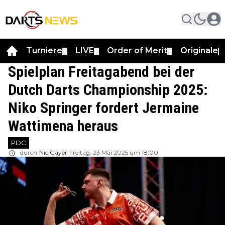
Turniere
LIVE
Order of Merit
Originale
▼
▼
▼
▼
Spielplan Freitagabend bei der
Dutch Darts Championship 2025:
Niko Springer fordert Jermaine
Wattimena heraus
PDC
durch
Nic Gayer
Freitag, 23 Mai 2025 um 18:00