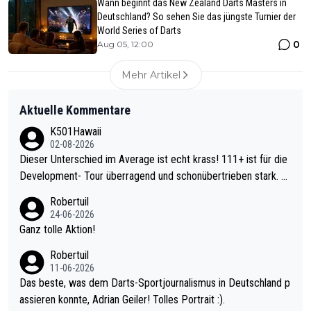
Wann beginnt das New Zealand Darts Masters in
Deutschland? So sehen Sie das jüngste Turnier der
World Series of Darts
0
Aug 05, 12:00
Mehr Artikel
Aktuelle Kommentare
K501Hawaii
02-08-2026
Dieser Unterschied im Average ist echt krass! 111+ ist für die
Development- Tour überragend und schonübertrieben stark. U
nter 60 im Ave dagegen eigentlich schon zu schwach - gerade
Robertuil
mal 40+ erst recht. Da gewinnst keinen Blumentopf - ist ja noc
24-06-2026
h krasser wie ein Pokalspiel eines Kreisligisten vs einem Bund
Ganz tolle Aktion!
esligisten.
Robertuil
11-06-2026
Das beste, was dem Darts-Sportjournalismus in Deutschland p
assieren konnte, Adrian Geiler! Tolles Portrait :).