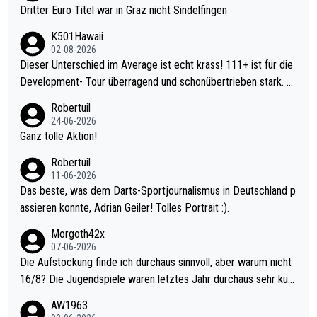
Dritter Euro Titel war in Graz nicht Sindelfingen
K501Hawaii
02-08-2026
Dieser Unterschied im Average ist echt krass! 111+ ist für die
Development- Tour überragend und schonübertrieben stark. U
nter 60 im Ave dagegen eigentlich schon zu schwach - gerade
Robertuil
mal 40+ erst recht. Da gewinnst keinen Blumentopf - ist ja noc
24-06-2026
h krasser wie ein Pokalspiel eines Kreisligisten vs einem Bund
Ganz tolle Aktion!
esligisten.
Robertuil
11-06-2026
Das beste, was dem Darts-Sportjournalismus in Deutschland p
assieren konnte, Adrian Geiler! Tolles Portrait :).
Morgoth42x
07-06-2026
Die Aufstockung finde ich durchaus sinnvoll, aber warum nicht
16/8? Die Jugendspiele waren letztes Jahr durchaus sehr kurz
weilig und besser anzuschauen, als manch Erwachsenenspiel.
AW1963
Allerdings ist Mitchell Lawrie als Nummer 1 der Welt eh qualifi