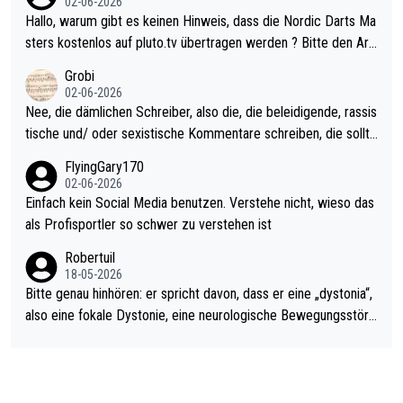
02-06-2026
ziert. Somit ändert die automatische Qualifikation des Weltmei
Hallo, warum gibt es keinen Hinweis, dass die Nordic Darts Ma
sters erstmal nichts. Ich denke sie wollen damit für nächstes J
sters kostenlos auf pluto.tv übertragen werden ? Bitte den Arti
ahr vorsorgen, denn da ist er alt genug für die PDC und wird w
kel aktualisieren, danke!
Grobi
ohl wenig WDF Turniere spielen. Dies war bei Archie Self letzt
02-06-2026
es Jahr der Fall. Er musste als amtierender Weltmeister durch
Nee, die dämlichen Schreiber, also die, die beleidigende, rassis
den Qualifier und ich glaube kaum, dass Mitchel sich das (in Ve
tische und/ oder sexistische Kommentare schreiben, die sollte
gas) antun würde, wenn er doch eigentlich die PDC-WM als Zi
n das einfach mal bleiben lassen. Sollten besser mal ihr eigene
FlyingGary170
el hat.
s Leben in den Griff kriegen. Nur eins wundert mich: Luke Little
02-06-2026
r war doch neulich erst derjenige, der über Social Media GvV p
Einfach kein Social Media benutzen. Verstehe nicht, wieso das
rovoziert hat. Und Littlers Mutter schießt öfters mal gegen Ric
als Profisportler so schwer zu verstehen ist
ardo Pietreczko auf Social Media. Hmmmm. Finde den Fehler!
Robertuil
18-05-2026
Bitte genau hinhören: er spricht davon, dass er eine „dystonia“,
also eine fokale Dystonie, eine neurologische Bewegungsstöru
ng, bei der unkontrolliert Bewegungen und Krämpfe erzeugt w
erden, im Arm hat. Und, dass Medikamente ihm helfen! Ich glau
be immer noch, dass sehr viele der Dartits-Fälle fälschlich psy
chologisiert werden und eigentlich fokale Dystonien sind. Und