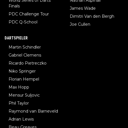
World Series of Darts
Nathan Aspinall
Finals
James Wade
PDC Challenge Tour
Dimitri Van den Bergh
PDC Q-School
Joe Cullen
DARTSPIELER
Martin Schindler
Gabriel Clemens
Ricardo Pietreczko
Niko Springer
Florian Hempel
Max Hopp
Mensur Suljovic
Phil Taylor
Raymond van Barneveld
Adrian Lewis
Beau Greaves