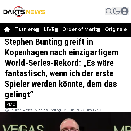
Turniere
LIVE
Order of Merit
Originale
▼
▼
▼
▼
Stephen Bunting greift in
Kopenhagen nach einzigartigem
World-Series-Rekord: „Es wäre
fantastisch, wenn ich der erste
Spieler werden könnte, dem das
gelingt“
PDC
durch
Pascal Michiels
Freitag, 05 Juni 2026 um 15:30