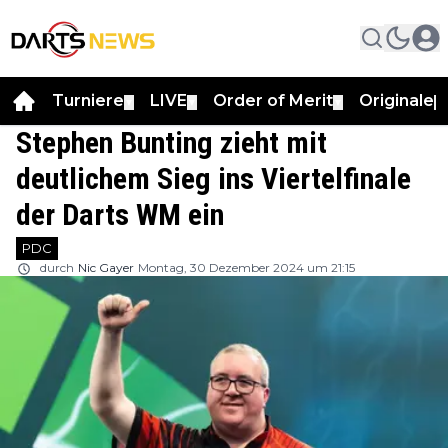
Turniere
LIVE
Order of Merit
Originale
▼
▼
▼
▼
Stephen Bunting zieht mit
deutlichem Sieg ins Viertelfinale
der Darts WM ein
PDC
durch
Nic Gayer
Montag, 30 Dezember 2024 um 21:15