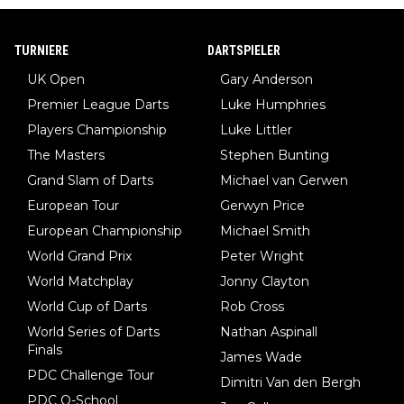
TURNIERE
DARTSPIELER
UK Open
Gary Anderson
Premier League Darts
Luke Humphries
Players Championship
Luke Littler
The Masters
Stephen Bunting
Grand Slam of Darts
Michael van Gerwen
European Tour
Gerwyn Price
European Championship
Michael Smith
World Grand Prix
Peter Wright
World Matchplay
Jonny Clayton
World Cup of Darts
Rob Cross
World Series of Darts
Nathan Aspinall
Finals
James Wade
PDC Challenge Tour
Dimitri Van den Bergh
PDC Q-School