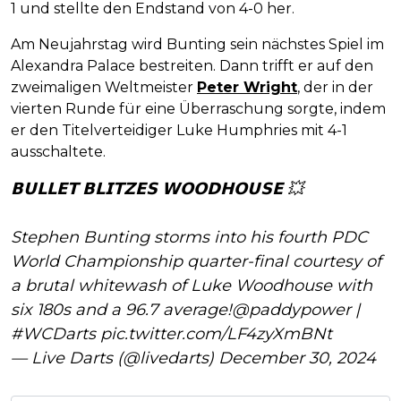
1 und stellte den Endstand von 4-0 her.
Am Neujahrstag wird Bunting sein nächstes Spiel im
Alexandra Palace bestreiten. Dann trifft er auf den
zweimaligen Weltmeister
Peter Wright
, der in der
vierten Runde für eine Überraschung sorgte, indem
er den Titelverteidiger Luke Humphries mit 4-1
ausschaltete.
𝗕𝗨𝗟𝗟𝗘𝗧 𝗕𝗟𝗜𝗧𝗭𝗘𝗦 𝗪𝗢𝗢𝗗𝗛𝗢𝗨𝗦𝗘 💥
Stephen Bunting storms into his fourth PDC
World Championship quarter-final courtesy of
a brutal whitewash of Luke Woodhouse with
six 180s and a 96.7 average!
@paddypower
|
#WCDarts
pic.twitter.com/LF4zyXmBNt
— Live Darts (@livedarts)
December 30, 2024