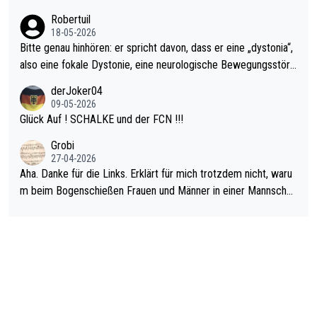
ardo Pietreczko auf Social Media. Hmmmm. Finde den Fehler!
Robertuil
18-05-2026
Bitte genau hinhören: er spricht davon, dass er eine „dystonia“,
also eine fokale Dystonie, eine neurologische Bewegungsstöru
ng, bei der unkontrolliert Bewegungen und Krämpfe erzeugt w
derJoker04
erden, im Arm hat. Und, dass Medikamente ihm helfen! Ich glau
09-05-2026
be immer noch, dass sehr viele der Dartits-Fälle fälschlich psy
Glück Auf ! SCHALKE und der FCN !!!
chologisiert werden und eigentlich fokale Dystonien sind. Und
Grobi
diese könnten teils wirksam behandelt werden! Dafür müsste
27-04-2026
man nur zum Neurologen und nicht zum Mentaltrainer gehen…
Aha. Danke für die Links. Erklärt für mich trotzdem nicht, waru
m beim Bogenschießen Frauen und Männer in einer Mannschaf
t spielen. Und beim Dressurreiten sind ebenfalls Frauen und Mä
nner in einer Mannschaft und das, obwohl hier auch eine Körpe
rlichkeit vorausgesetzt ist. Gilt sogar bei den olympischen Spie
len! Der Podcast "Tops Tops Tops" (Folgen 70 und 72) beschä
ftigt sich ausführlich, sachlich und absolut nachvollziehbar mit
dem Thema.