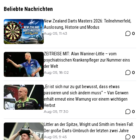
Beliebte Nachrichten
New Zealand Darts Masters 2026: Teilnehmerfeld,
Auslosung, Historie und Modus
0
Aug 05, 11:43
ZEITREISE MIT: Alan Warriner-Little – vom
psychiatrischen Krankenpfleger zur Nummer eins
der Welt
0
Aug 05, 18:02
„Er ist sich nur zu gut bewusst, dass etwas
passieren und sich ändern muss“ – Van Gerwen
erhält erneut eine Warnung vor einem wichtigen
Herbst
0
Aug 05, 17:30
Littler an der Spitze, Wright und Smith im freien Fall:
Der große Darts-Umbruch der letzten zwei Jahre
0
Aug 05, 9:45