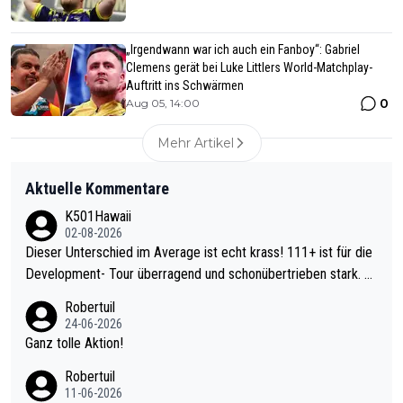
„Irgendwann war ich auch ein Fanboy“: Gabriel
Clemens gerät bei Luke Littlers World-Matchplay-
Auftritt ins Schwärmen
0
Aug 05, 14:00
Mehr Artikel
Aktuelle Kommentare
K501Hawaii
02-08-2026
Dieser Unterschied im Average ist echt krass! 111+ ist für die
Development- Tour überragend und schonübertrieben stark. U
nter 60 im Ave dagegen eigentlich schon zu schwach - gerade
Robertuil
mal 40+ erst recht. Da gewinnst keinen Blumentopf - ist ja noc
24-06-2026
h krasser wie ein Pokalspiel eines Kreisligisten vs einem Bund
Ganz tolle Aktion!
esligisten.
Robertuil
11-06-2026