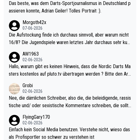
Das beste, was dem Darts-Sportjournalismus in Deutschland p
assieren konnte, Adrian Geiler! Tolles Portrait :).
Morgoth42x
07-06-2026
Die Aufstockung finde ich durchaus sinnvoll, aber warum nicht
16/8? Die Jugendspiele waren letztes Jahr durchaus sehr kurz
weilig und besser anzuschauen, als manch Erwachsenenspiel.
AW1963
Allerdings ist Mitchell Lawrie als Nummer 1 der Welt eh qualifi
02-06-2026
ziert. Somit ändert die automatische Qualifikation des Weltmei
Hallo, warum gibt es keinen Hinweis, dass die Nordic Darts Ma
sters erstmal nichts. Ich denke sie wollen damit für nächstes J
sters kostenlos auf pluto.tv übertragen werden ? Bitte den Arti
ahr vorsorgen, denn da ist er alt genug für die PDC und wird w
kel aktualisieren, danke!
Grobi
ohl wenig WDF Turniere spielen. Dies war bei Archie Self letzt
02-06-2026
es Jahr der Fall. Er musste als amtierender Weltmeister durch
Nee, die dämlichen Schreiber, also die, die beleidigende, rassis
den Qualifier und ich glaube kaum, dass Mitchel sich das (in Ve
tische und/ oder sexistische Kommentare schreiben, die sollte
gas) antun würde, wenn er doch eigentlich die PDC-WM als Zi
n das einfach mal bleiben lassen. Sollten besser mal ihr eigene
FlyingGary170
el hat.
s Leben in den Griff kriegen. Nur eins wundert mich: Luke Little
02-06-2026
r war doch neulich erst derjenige, der über Social Media GvV p
Einfach kein Social Media benutzen. Verstehe nicht, wieso das
rovoziert hat. Und Littlers Mutter schießt öfters mal gegen Ric
als Profisportler so schwer zu verstehen ist