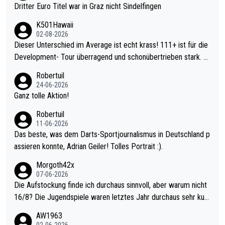
Dritter Euro Titel war in Graz nicht Sindelfingen
K501Hawaii
02-08-2026
Dieser Unterschied im Average ist echt krass! 111+ ist für die
Development- Tour überragend und schonübertrieben stark. U
nter 60 im Ave dagegen eigentlich schon zu schwach - gerade
Robertuil
mal 40+ erst recht. Da gewinnst keinen Blumentopf - ist ja noc
24-06-2026
h krasser wie ein Pokalspiel eines Kreisligisten vs einem Bund
Ganz tolle Aktion!
esligisten.
Robertuil
11-06-2026
Das beste, was dem Darts-Sportjournalismus in Deutschland p
assieren konnte, Adrian Geiler! Tolles Portrait :).
Morgoth42x
07-06-2026
Die Aufstockung finde ich durchaus sinnvoll, aber warum nicht
16/8? Die Jugendspiele waren letztes Jahr durchaus sehr kurz
weilig und besser anzuschauen, als manch Erwachsenenspiel.
AW1963
Allerdings ist Mitchell Lawrie als Nummer 1 der Welt eh qualifi