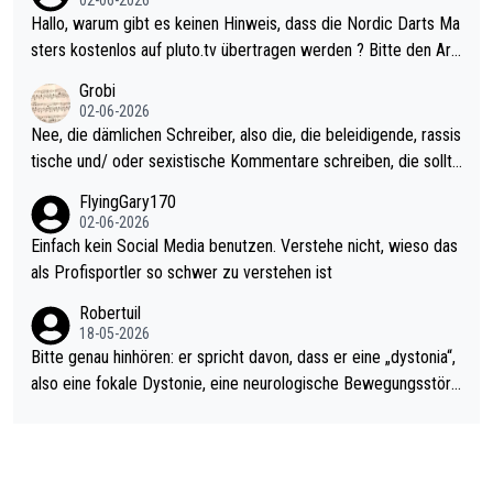
02-06-2026
ziert. Somit ändert die automatische Qualifikation des Weltmei
Hallo, warum gibt es keinen Hinweis, dass die Nordic Darts Ma
sters erstmal nichts. Ich denke sie wollen damit für nächstes J
sters kostenlos auf pluto.tv übertragen werden ? Bitte den Arti
ahr vorsorgen, denn da ist er alt genug für die PDC und wird w
kel aktualisieren, danke!
Grobi
ohl wenig WDF Turniere spielen. Dies war bei Archie Self letzt
02-06-2026
es Jahr der Fall. Er musste als amtierender Weltmeister durch
Nee, die dämlichen Schreiber, also die, die beleidigende, rassis
den Qualifier und ich glaube kaum, dass Mitchel sich das (in Ve
tische und/ oder sexistische Kommentare schreiben, die sollte
gas) antun würde, wenn er doch eigentlich die PDC-WM als Zi
n das einfach mal bleiben lassen. Sollten besser mal ihr eigene
FlyingGary170
el hat.
s Leben in den Griff kriegen. Nur eins wundert mich: Luke Little
02-06-2026
r war doch neulich erst derjenige, der über Social Media GvV p
Einfach kein Social Media benutzen. Verstehe nicht, wieso das
rovoziert hat. Und Littlers Mutter schießt öfters mal gegen Ric
als Profisportler so schwer zu verstehen ist
ardo Pietreczko auf Social Media. Hmmmm. Finde den Fehler!
Robertuil
18-05-2026
Bitte genau hinhören: er spricht davon, dass er eine „dystonia“,
also eine fokale Dystonie, eine neurologische Bewegungsstöru
ng, bei der unkontrolliert Bewegungen und Krämpfe erzeugt w
erden, im Arm hat. Und, dass Medikamente ihm helfen! Ich glau
be immer noch, dass sehr viele der Dartits-Fälle fälschlich psy
chologisiert werden und eigentlich fokale Dystonien sind. Und