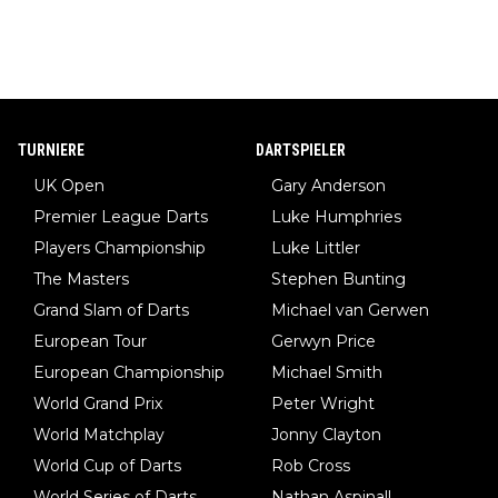
TURNIERE
DARTSPIELER
UK Open
Gary Anderson
Premier League Darts
Luke Humphries
Players Championship
Luke Littler
The Masters
Stephen Bunting
Grand Slam of Darts
Michael van Gerwen
European Tour
Gerwyn Price
European Championship
Michael Smith
World Grand Prix
Peter Wright
World Matchplay
Jonny Clayton
World Cup of Darts
Rob Cross
World Series of Darts
Nathan Aspinall