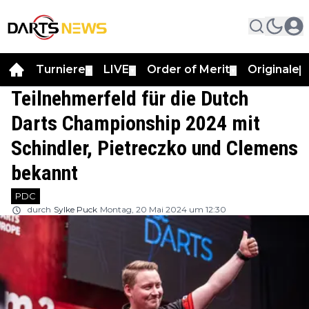
Turniere
LIVE
Order of Merit
Originale
▼
▼
▼
▼
Teilnehmerfeld für die Dutch
Darts Championship 2024 mit
Schindler, Pietreczko und Clemens
bekannt
PDC
durch
Sylke Puck
Montag, 20 Mai 2024 um 12:30