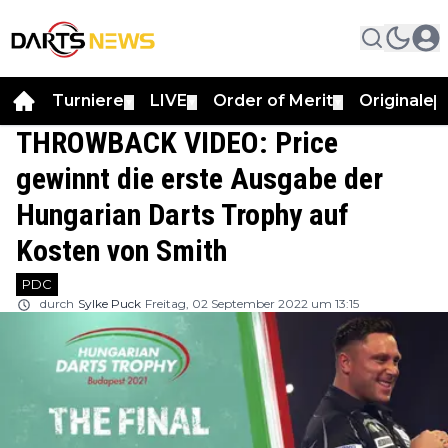
Turniere
LIVE
Order of Merit
Originale
▼
▼
▼
▼
THROWBACK VIDEO: Price
gewinnt die erste Ausgabe der
Hungarian Darts Trophy auf
Kosten von Smith
PDC
durch
Sylke Puck
Freitag, 02 September 2022 um 13:15