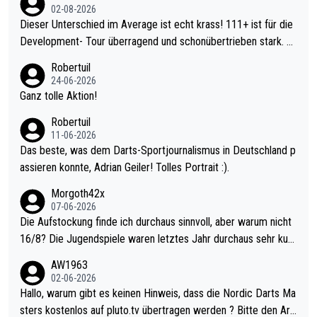
02-08-2026
Dieser Unterschied im Average ist echt krass! 111+ ist für die
Development- Tour überragend und schonübertrieben stark. U
nter 60 im Ave dagegen eigentlich schon zu schwach - gerade
Robertuil
mal 40+ erst recht. Da gewinnst keinen Blumentopf - ist ja noc
24-06-2026
h krasser wie ein Pokalspiel eines Kreisligisten vs einem Bund
Ganz tolle Aktion!
esligisten.
Robertuil
11-06-2026
Das beste, was dem Darts-Sportjournalismus in Deutschland p
assieren konnte, Adrian Geiler! Tolles Portrait :).
Morgoth42x
07-06-2026
Die Aufstockung finde ich durchaus sinnvoll, aber warum nicht
16/8? Die Jugendspiele waren letztes Jahr durchaus sehr kurz
weilig und besser anzuschauen, als manch Erwachsenenspiel.
AW1963
Allerdings ist Mitchell Lawrie als Nummer 1 der Welt eh qualifi
02-06-2026
ziert. Somit ändert die automatische Qualifikation des Weltmei
Hallo, warum gibt es keinen Hinweis, dass die Nordic Darts Ma
sters erstmal nichts. Ich denke sie wollen damit für nächstes J
sters kostenlos auf pluto.tv übertragen werden ? Bitte den Arti