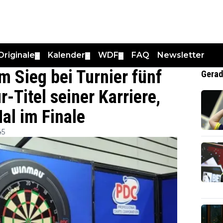
Originale
Kalender
WDF
FAQ
Newsletter
▼
▼
▼
em Sieg bei Turnier fünf
Gerad
-Titel seiner Karriere,
al im Finale
45