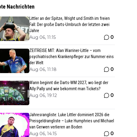
bte Nachrichten
Littler an der Spitze, Wright und Smith im freien
Fall: Der große Darts-Umbruch der letzten zwei
Jahre
0
Aug 06, 11:15
ZEITREISE MIT: Alan Warriner-Little – vom
psychiatrischen Krankenpfleger zur Nummer eins
der Welt
0
Aug 06, 11:18
Wann beginnt die Darts-WM 2027, wo liegt der
Ally Pally und wie bekommt man Tickets?
0
Aug 06, 19:12
Jahresrangliste: Luke Littler dominiert 2026 die
Preisgeldrangliste – Luke Humphries und Michael
van Gerwen verlieren an Boden
0
Aug 06, 14:15