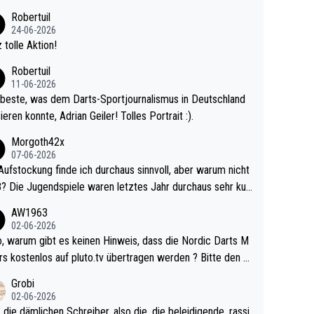
 Ave dagegen eigentlich schon zu schwach - gerad
Robertuil
st recht. Da gewinnst keinen Blumentopf - ist ja n
24-06-2026
kalspiel eines Kreisligisten vs einem Bu
 tolle Aktion!
ligisten.
Robertuil
11-06-2026
beste, was dem Darts-Sportjournalismus in Deutschland
ieren konnte, Adrian Geiler! Tolles Portrait :).
Morgoth42x
07-06-2026
Aufstockung finde ich durchaus sinnvoll, aber warum nicht
r durchaus sehr kur
lig und besser anzuschauen, als manch Erwachsenenspie
AW1963
02-06-2026
ert. Somit ändert die automatische Qualifikation des Weltm
e Nordic Darts M
mal nichts. Ich denke sie wollen damit für nächste
rs kostenlos auf pluto.tv übertragen werden ? Bitte den A
hr vorsorgen, denn da ist er alt genug für die PDC und wir
el aktualisieren, danke!
Grobi
hl wenig WDF Turniere spielen. Dies war bei Archie Self l
02-06-2026
es Jahr der Fall. Er musste als amtierender Weltmeister d
 die dämlichen Schreiber, also die, die beleidigende, rassi