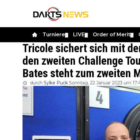
Turniere
LIVE
Order of Merit
▼
▼
▼
Tricole sichert sich mit d
den zweiten Challenge Tour
Bates steht zum zweiten M
durch
Sylke Puck
Sonntag, 22 Januar 2023 um 17: